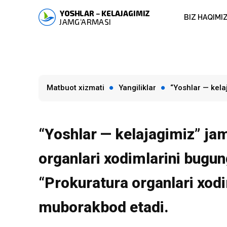
BIZ HAQIMI
Matbuot xizmati
Yangiliklar
“Yoshlar — kela
“Yoshlar — kelajagimiz” ja
organlari xodimlarini bugu
“Prokuratura organlari xodi
muborakbod etadi.