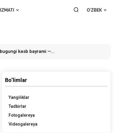
IZMATI
OʻZBEK
 bugungi kasb bayrami —...
Bo‘limlar
Yangiliklar
Tadbirlar
Fotogalereya
Videogalereya