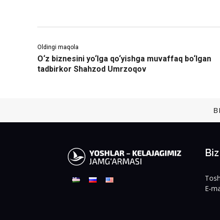
Oldingi maqola
O‘z biznesini yo‘lga qo‘yishga muvaffaq bo‘lgan
tadbirkor Shahzod Umrzoqov
B
Bi
Tosh
E-ma