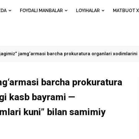
ZDA
FOYDALI MANBALAR
LOYIHALAR
MATBUOT X
jagimiz” jamg‘armasi barcha prokuratura organlari xodimlarini
mg‘armasi barcha prokuratura
ngi kasb bayrami —
mlari kuni” bilan samimiy