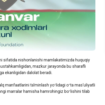
uni sifatida nishonlanishi mamlakatimizda huquqiy
 mustahkamligidan, mazkur jarayonda bu sharafli
a ekanligidan dalolat beradi.
q manfaatlarini taʼminlash yoʻlidagi oʻta masʼuliyatli
angi marralar hamisha hamrohingiz boʻlishini tilab