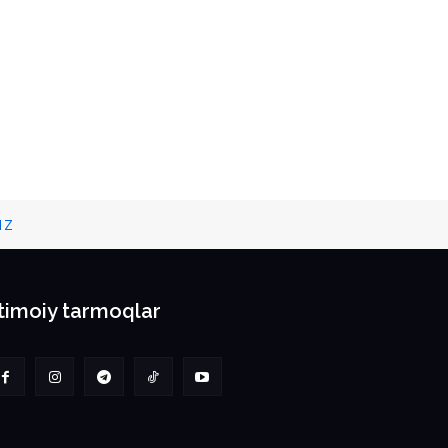
IZ
jtimoiy tarmoqlar