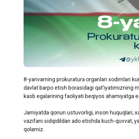
8-yanvarning prokuratura organlari xodimlari k
davlat barpo etish borasidagi qatʼiyatimizning
kasb egalarining faoliyati beqiyos ahamiyatga eg
Jamiyatda qonun ustuvorligi, inson huquqlari, xal
vazifani sidqidildan ado etishda kuch-quvvat, y
qolamiz.