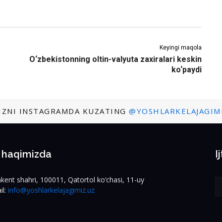
Keyingi maqola
O‘zbekistonning oltin-valyuta zaxiralari keskin
ko‘paydi
IZNI INSTAGRAMDA KUZATING
@YOSHLARKELAJAGIM
z haqimizda
I
kent shahri, 100011, Qatortol ko‘chasi, 11-uy
il:
info@yoshlarkelajagimiz.uz