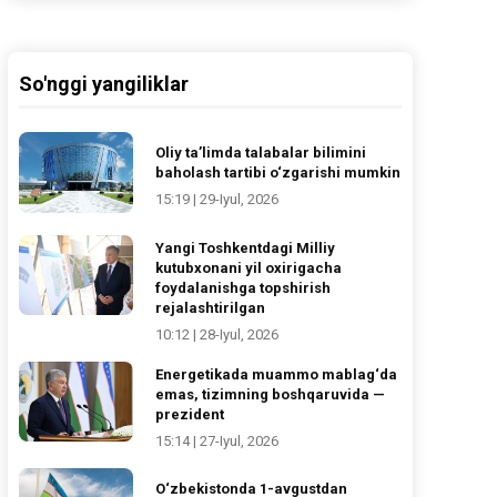
So'nggi yangiliklar
Oliy ta’limda talabalar bilimini
baholash tartibi o‘zgarishi mumkin
15:19 | 29-Iyul, 2026
Yangi Toshkentdagi Milliy
kutubxonani yil oxirigacha
foydalanishga topshirish
rejalashtirilgan
10:12 | 28-Iyul, 2026
Energetikada muammo mablag‘da
emas, tizimning boshqaruvida —
prezident
15:14 | 27-Iyul, 2026
O‘zbekistonda 1-avgustdan