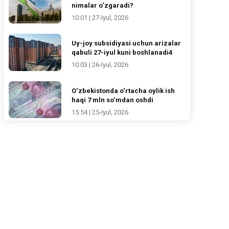
nimalar o‘zgaradi?
10:01 | 27-Iyul, 2026
Uy-joy subsidiyasi uchun arizalar
qabuli 27-iyul kuni boshlanadi4
10:03 | 26-Iyul, 2026
O‘zbekistonda o‘rtacha oylik ish
haqi 7 mln so‘mdan oshdi
15:54 | 25-Iyul, 2026