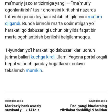
ma’muriy jazolar tizimiga yangi — “ma’muriy
ogohlantirish” ta’sir chorasini kiritishni nazarda
tutuvchi qonun loyihasi ishlab chiqilganini
ma’lum
qilgandi
. Bunda birinchi marta sodir etilgan yo‘l
harakati qoidabuzarligi uchun bir yilda faqat bir
marta ogohlantirish berilishi belgilanmoqda.
1-iyundan yo‘l harakati qoidabuzarliklari uchun
jarima ballari
kuchga kirdi
. Ularni Yagona portal orqali
bepul va hech qanday hujjatlarsiz onlayn
tekshirish
mumkin
.
Oldingi maqola
Keyingi maqola
Markaziy bank asosiy
Endi yangi binolarning
stavkani yillik 14 foiz
zilzilabardoshliligi 9 balldan