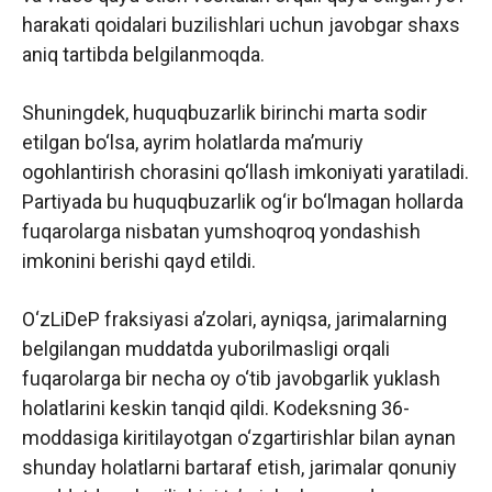
harakati qoidalari buzilishlari uchun javobgar shaxs
aniq tartibda belgilanmoqda.
Shuningdek, huquqbuzarlik birinchi marta sodir
etilgan bo‘lsa, ayrim holatlarda ma’muriy
ogohlantirish chorasini qo‘llash imkoniyati yaratiladi.
Partiyada bu huquqbuzarlik og‘ir bo‘lmagan hollarda
fuqarolarga nisbatan yumshoqroq yondashish
imkonini berishi qayd etildi.
O‘zLiDeP fraksiyasi a’zolari, ayniqsa, jarimalarning
belgilangan muddatda yuborilmasligi orqali
fuqarolarga bir necha oy o‘tib javobgarlik yuklash
holatlarini keskin tanqid qildi. Kodeksning 36-
moddasiga kiritilayotgan o‘zgartirishlar bilan aynan
shunday holatlarni bartaraf etish, jarimalar qonuniy