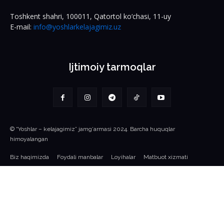
Toshkent shahri, 100011, Qatortol ko‘chasi, 11-uy
E-mail:
info@yoshlarkelajagimiz.uz
Ijtimoiy tarmoqlar
© “Yoshlar – kelajagimiz” jamg‘armasi 2024. Barcha huquqlar
himoyalangan
Biz haqimizda
Foydali manbalar
Loyihalar
Matbuot xizmati