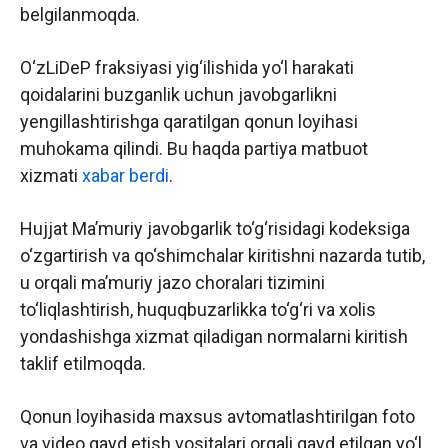
belgilanmoqda.
O‘zLiDeP fraksiyasi yig‘ilishida yo‘l harakati
qoidalarini buzganlik uchun javobgarlikni
yengillashtirishga qaratilgan qonun loyihasi
muhokama qilindi. Bu haqda partiya matbuot
xizmati
xabar berdi
.
Hujjat Ma’muriy javobgarlik to‘g‘risidagi kodeksiga
o‘zgartirish va qo‘shimchalar kiritishni nazarda tutib,
u orqali ma’muriy jazo choralari tizimini
to‘liqlashtirish, huquqbuzarlikka to‘g‘ri va xolis
yondashishga xizmat qiladigan normalarni kiritish
taklif etilmoqda.
Qonun loyihasida maxsus avtomatlashtirilgan foto
va video qayd etish vositalari orqali qayd etilgan yo‘l