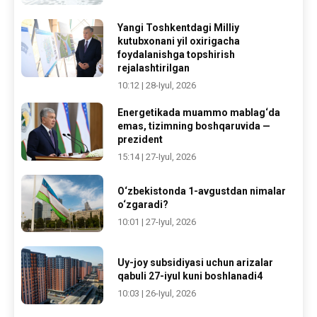
Yangi Toshkentdagi Milliy
kutubxonani yil oxirigacha
foydalanishga topshirish
rejalashtirilgan
10:12 | 28-Iyul, 2026
Energetikada muammo mablag‘da
emas, tizimning boshqaruvida —
prezident
15:14 | 27-Iyul, 2026
O‘zbekistonda 1-avgustdan nimalar
o‘zgaradi?
10:01 | 27-Iyul, 2026
Uy-joy subsidiyasi uchun arizalar
qabuli 27-iyul kuni boshlanadi4
10:03 | 26-Iyul, 2026