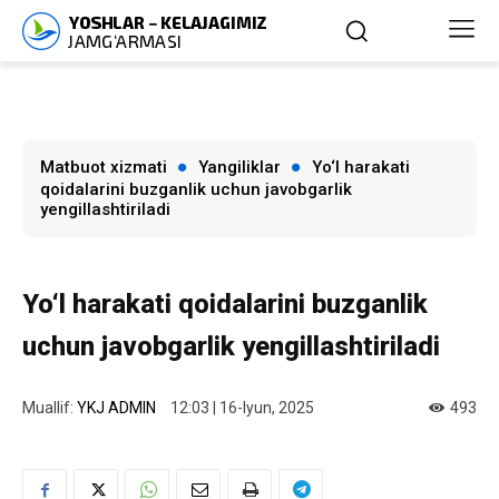
Matbuot xizmati
Yangiliklar
Yo‘l harakati
qoidalarini buzganlik uchun javobgarlik
yengillashtiriladi
Yo‘l harakati qoidalarini buzganlik
uchun javobgarlik yengillashtiriladi
Muallif:
YKJ ADMIN
12:03 | 16-Iyun, 2025
493