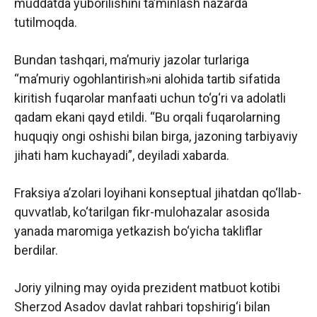
muddatda yuborilishini ta’minlash nazarda
tutilmoqda.
Bundan tashqari, ma’muriy jazolar turlariga
“ma’muriy ogohlantirish»ni alohida tartib sifatida
kiritish fuqarolar manfaati uchun to‘g‘ri va adolatli
qadam ekani qayd etildi. “Bu orqali fuqarolarning
huquqiy ongi oshishi bilan birga, jazoning tarbiyaviy
jihati ham kuchayadi”, deyiladi xabarda.
Fraksiya a’zolari loyihani konseptual jihatdan qo‘llab-
quvvatlab, ko‘tarilgan fikr-mulohazalar asosida
yanada maromiga yetkazish bo‘yicha takliflar
berdilar.
Joriy yilning may oyida prezident matbuot kotibi
Sherzod Asadov davlat rahbari topshirig‘i bilan