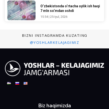
O‘zbekistonda o‘rtacha oylik ish haqi
7 mln so‘mdan oshdi
15:54 | 25-Iyul, 2026
BIZNI INSTAGRAMDA KUZATING
@YOSHLARKELAJAGIMIZ
Biz haqimizda