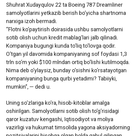
Shuhrat Xudayqulov 22 ta Boeing 787 Dreamliner
samolyotlarini yetkazib berish bo‘yicha shartnoma
narxiga izoh bermadi.
“Flotni ko‘paytirish doirasida ushbu samolyotlarni
sotib olish uchun kredit mablag‘lari jalb qilinadi.
Kompaniya bugungi kunda to‘liq to‘lovga qodir.
O‘tgan yil davomida kompaniyaning sof foydasi 1,3
trln so‘m yoki $100 mlndan ortiq bo‘lishi kutilmoqda.
Nima deb o‘ylaysiz, bunday o‘sishni ko‘rsatayotgan
kompaniyaning bunga qurbi yetadimi? Tabiiyki,
mumkin”, — dedi u.
Uning so‘zlariga ko‘ra, hisob-kitoblar amalga
oshirilgan. Samolyotlarni sotib olish to‘g‘risidagi
qaror kuzatuv kengashi, Iqtisodiyot va moliya
vazirligi va hukumat timsolida yagona aksiyadorning
pozitsiyalarini hisobga olgan holda qabul qilingan.