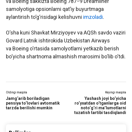
va Boeing sakkizta Boeing 787−9 Dreamliner
samolyotiga opsionlarni qatʼiy buyurtmaga
aylantirish to‘g‘risidagi kelishuvni
imzoladi
.
O‘sha kuni Shavkat Mirziyoyev va AQSh savdo vaziri
Govard Latnik ishtirokida Uzbekistan Airways
va Boeing o‘rtasida samolyotlarni yetkazib berish
bo‘yicha shartnoma almashish marosimi bo‘lib o‘tdi.
Oldingi maqola
Keyingi maqola
Jamg‘arib boriladigan
Yashash joyi bo‘yicha
pensiya to‘lovlari avtomatik
ro‘yxatdan o‘tganlarga oid
tarzda berilishi mumkin
noto‘g‘ri maʼlumotlarni
tuzatish tartibi tasdiqlandi