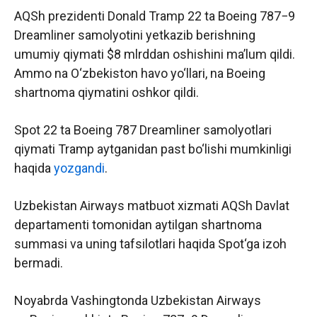
AQSh prezidenti Donald Tramp 22 ta Boeing 787−9
Dreamliner samolyotini yetkazib berishning
umumiy qiymati $8 mlrddan oshishini maʼlum qildi.
Ammo na O‘zbekiston havo yo‘llari, na Boeing
shartnoma qiymatini oshkor qildi.
Spot 22 ta Boeing 787 Dreamliner samolyotlari
qiymati Tramp aytganidan past bo‘lishi mumkinligi
haqida
yozgandi
.
Uzbekistan Airways matbuot xizmati AQSh Davlat
departamenti tomonidan aytilgan shartnoma
summasi va uning tafsilotlari haqida Spot‘ga izoh
bermadi.
Noyabrda Vashingtonda Uzbekistan Airways