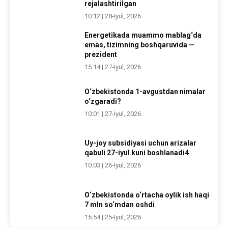
rejalashtirilgan
10:12 | 28-Iyul, 2026
Energetikada muammo mablag‘da
emas, tizimning boshqaruvida —
prezident
15:14 | 27-Iyul, 2026
O‘zbekistonda 1-avgustdan nimalar
o‘zgaradi?
10:01 | 27-Iyul, 2026
Uy-joy subsidiyasi uchun arizalar
qabuli 27-iyul kuni boshlanadi4
10:03 | 26-Iyul, 2026
O‘zbekistonda o‘rtacha oylik ish haqi
7 mln so‘mdan oshdi
15:54 | 25-Iyul, 2026