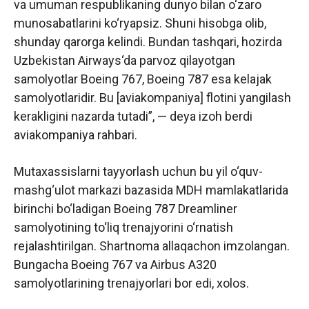
va umuman respublikaning dunyo bilan o‘zaro
munosabatlarini ko‘ryapsiz. Shuni hisobga olib,
shunday qarorga kelindi. Bundan tashqari, hozirda
Uzbekistan Airways‘da parvoz qilayotgan
samolyotlar Boeing 767, Boeing 787 esa kelajak
samolyotlaridir. Bu [aviakompaniya] flotini yangilash
kerakligini nazarda tutadi”, — deya izoh berdi
aviakompaniya rahbari.
Mutaxassislarni tayyorlash uchun bu yil o‘quv-
mashg‘ulot markazi bazasida MDH mamlakatlarida
birinchi bo‘ladigan Boeing 787 Dreamliner
samolyotining to‘liq trenajyorini o‘rnatish
rejalashtirilgan. Shartnoma allaqachon imzolangan.
Bungacha Boeing 767 va Airbus A320
samolyotlarining trenajyorlari bor edi, xolos.