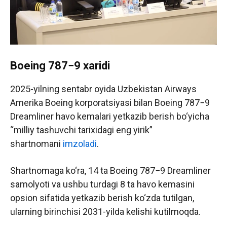
Boeing 787−9 xaridi
2025-yilning sentabr oyida Uzbekistan Airways
Amerika Boeing korporatsiyasi bilan Boeing 787−9
Dreamliner havo kemalari yetkazib berish bo‘yicha
“milliy tashuvchi tarixidagi eng yirik”
shartnomani
imzoladi
.
Shartnomaga ko‘ra, 14 ta Boeing 787−9 Dreamliner
samolyoti va ushbu turdagi 8 ta havo kemasini
opsion sifatida yetkazib berish ko‘zda tutilgan,
ularning birinchisi 2031-yilda kelishi kutilmoqda.