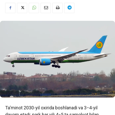
Ta‘minot 2030-yil oxirida boshlanadi va 3−4-yil
davom etadi: park har yili 4−5 ta samolyot bilan