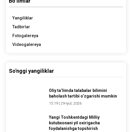
Bo‘limlar
Yangiliklar
Tadbirlar
Fotogalereya
Videogalereya
So'nggi yangiliklar
Oliy ta’limda talabalar bilimini
baholash tartibi o‘zgarishi mumkin
15:19 | 29-Iyul, 2026
Yangi Toshkentdagi Milliy
kutubxonani yil oxirigacha
foydalanishga topshirish