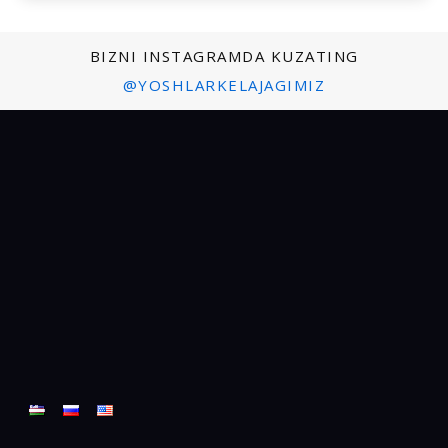
BIZNI INSTAGRAMDA KUZATING
@YOSHLARKELAJAGIMIZ
Biz haqimizda
Toshkent shahri, 100011, Qatortol ko‘chasi, 11-uy
E-mail:
info@yoshlarkelajagimiz.uz