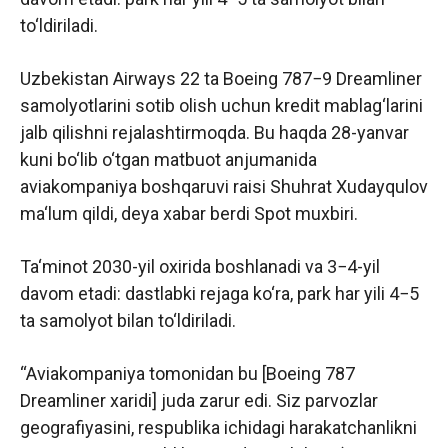
to‘ldiriladi.
Uzbekistan Airways 22 ta Boeing 787−9 Dreamliner
samolyotlarini sotib olish uchun kredit mablag‘larini
jalb qilishni rejalashtirmoqda. Bu haqda 28-yanvar
kuni bo‘lib o‘tgan matbuot anjumanida
aviakompaniya boshqaruvi raisi Shuhrat Xudayqulov
ma‘lum qildi, deya xabar berdi Spot muxbiri.
Ta‘minot 2030-yil oxirida boshlanadi va 3−4-yil
davom etadi: dastlabki rejaga ko‘ra, park har yili 4−5
ta samolyot bilan to‘ldiriladi.
“Aviakompaniya tomonidan bu [Boeing 787
Dreamliner xaridi] juda zarur edi. Siz parvozlar
geografiyasini, respublika ichidagi harakatchanlikni