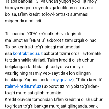
Talaba baholari “3” va undan yuqori yoki “Ijtimoiy
himoya yagona reyestri»ga kiritilgan oila a’zosi
bo‘lsa, ta’lim krediti to‘lov-kontrakt summasi
miqdorida ajratiladi.
Talabaning “GPA” ko‘rsatkichi va tegishli
ma’lumotlari “HEMIS” axborot tizimi orqali olinadi.
To‘lov-kontrakt to‘g‘risidagi ma’lumotlari
esa
kontrakt.edu.uz
axborot tizimi orqali avtomatik
tarzda shakllantiriladi. Ta’lim krediti olish uchun
belgilangan tartibda Iqtisodiyot va moliya
vazirligining rasmiy veb-saytida e’lon qilingan
banklarga Yagona portal (
my.gov.uz
), “Ta’lim krediti”
(
talim-krediti.mf.uz
) axborot tizimi yoki to‘g‘ridan-
to‘g‘ri murojaat qilish mumkin.
Kredit oluvchi tomonidan ta’lim kreditini olish uchun
to‘g‘ridan to‘g‘ri bankga murojaat qilinganda, bank