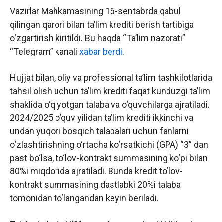
Vazirlar Mahkamasining 16-sentabrda qabul
qilingan qarori bilan ta’lim krediti berish tartibiga
o‘zgartirish kiritildi. Bu haqda “Ta’lim nazorati”
“Telegram” kanali
xabar berdi
.
Hujjat bilan, oliy va professional ta’lim tashkilotlarida
tahsil olish uchun ta’lim krediti faqat kunduzgi ta’lim
shaklida o‘qiyotgan talaba va o‘quvchilarga ajratiladi.
2024/2025 o‘quv yilidan ta’lim krediti ikkinchi va
undan yuqori bosqich talabalari uchun fanlarni
o‘zlashtirishning o‘rtacha ko‘rsatkichi (GPA) “3” dan
past bo‘lsa, to‘lov-kontrakt summasining ko‘pi bilan
80%i miqdorida ajratiladi. Bunda kredit to‘lov-
kontrakt summasining dastlabki 20%i talaba
tomonidan to‘langandan keyin beriladi.