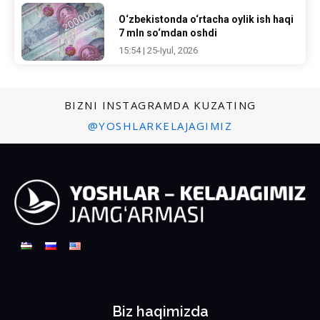
O‘zbekistonda o‘rtacha oylik ish haqi
7 mln so‘mdan oshdi
15:54 | 25-Iyul, 2026
BIZNI INSTAGRAMDA KUZATING
@YOSHLARKELAJAGIMIZ
Biz haqimizda