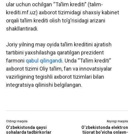
ular uchun ochilgan “Ta’lim krediti” (talim-
krediti.mf.uz) axborot tizimidagi shaxsiy kabinet
orqali ta’lim krediti olish to‘g‘risidagi arizani
shakllantiradi.
Joriy yilning may oyida ta’lim kreditini ajratish
tartibini yaxshilashga qaratilgan prezident
farmoni
qabul qilingandi
. Unda “Ta’lim krediti”
axborot tizimi Oliy ta’lim, fan va innovatsiyalar
vazirligining tegishli axborot tizimlari bilan
integratsiya qilinishi belgilangan.
Oldingi maqola
Keyingi maqola
O’zbekistonda qaysi
O‘zbekistonda elektron
sohalarda tadbirkorlar
tijorat bo‘yicha onlayn-