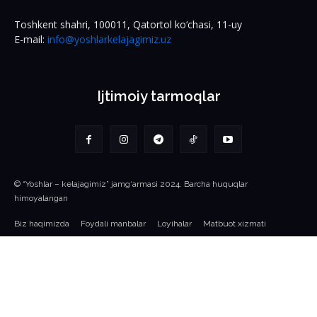
Toshkent shahri, 100011, Qatortol ko‘chasi, 11-uy
E-mail:
info@yoshlarkelajagimiz.uz
Ijtimoiy tarmoqlar
© “Yoshlar – kelajagimiz” jamg‘armasi 2024. Barcha huquqlar
himoyalangan
Biz haqimizda
Foydali manbalar
Loyihalar
Matbuot xizmati