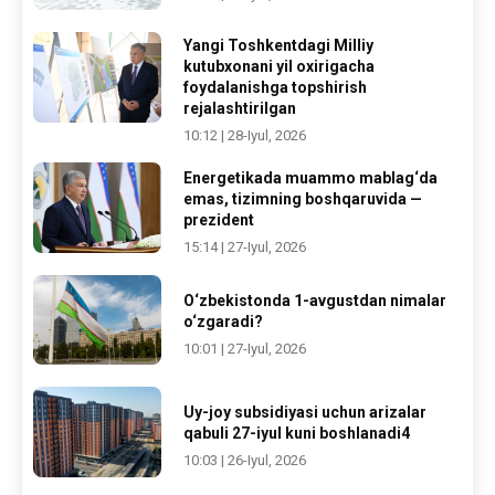
Yangi Toshkentdagi Milliy
kutubxonani yil oxirigacha
foydalanishga topshirish
rejalashtirilgan
10:12 | 28-Iyul, 2026
Energetikada muammo mablag‘da
emas, tizimning boshqaruvida —
prezident
15:14 | 27-Iyul, 2026
O‘zbekistonda 1-avgustdan nimalar
o‘zgaradi?
10:01 | 27-Iyul, 2026
Uy-joy subsidiyasi uchun arizalar
qabuli 27-iyul kuni boshlanadi4
10:03 | 26-Iyul, 2026