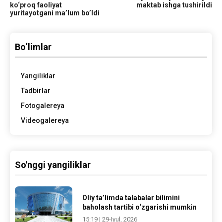
ko‘proq faoliyat
maktab ishga tushirildi
yuritayotgani ma’lum bo’ldi
Bo‘limlar
Yangiliklar
Tadbirlar
Fotogalereya
Videogalereya
So'nggi yangiliklar
Oliy ta’limda talabalar bilimini
baholash tartibi o‘zgarishi mumkin
15:19 | 29-Iyul, 2026