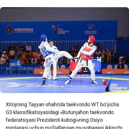
Xitoyning Tayyan shahrida taekvondo WT bo‘yicha
G3 klassifikatsiyasidagi «Butunjahon taekvondo
federatsiyasi Prezidenti kubogi»ning Osiyo
mintaqasi uchun mo‘ljallangan musobaqasi ikkinchi