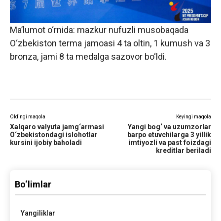
Ma’lumot o‘rnida: mazkur nufuzli musobaqada
O‘zbekiston terma jamoasi 4 ta oltin, 1 kumush va 3
bronza, jami 8 ta medalga sazovor bo‘ldi.
Oldingi maqola
Keyingi maqola
Xalqaro valyuta jamg‘armasi
Yangi bog‘ va uzumzorlar
O‘zbekistondagi islohotlar
barpo etuvchilarga 3 yillik
kursini ijobiy baholadi
imtiyozli va past foizdagi
kreditlar beriladi
Bo‘limlar
Yangiliklar