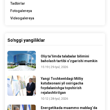
Tadbirlar
Fotogalereya
Videogalereya
So'nggi yangiliklar
Oliy ta’limda talabalar bilimini
baholash tartibi o‘zgarishi mumkin
15:19 | 29-Iyul, 2026
Yangi Toshkentdagi Milliy
kutubxonani yil oxirigacha
foydalanishga topshirish
rejalashtirilgan
10:12 | 28-Iyul, 2026
Energetikada muammo mablag‘da