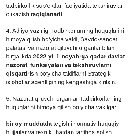
tadbirkorlik sub’ektlari faoliyatida tekshiruvlar
o‘tkazish
taqiqlanadi
.
4. Adliya vazirligi Tadbirkorlarning huquqlarini
himoya qilish bo‘yicha vakil, Savdo-sanoat
palatasi va nazorat qiluvchi organlar bilan
birgalikda
2022-yil 1-noyabrga qadar
davlat
nazorati funksiyalari va tekshiruvlarni
qisqartirish
bo‘yicha takliflarni Strategik
islohotlar agentligining kengashiga kiritsin.
5. Nazorat qiluvchi organlar Tadbirkorlarning
huquqlarini himoya qilish bo‘yicha vakilga:
bir oy muddatda
tegishli normativ-huquqiy
hujjatlar va texnik jihatdan tartibga solish