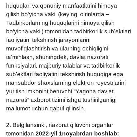
huquqlari va qonuniy manfaatlarini himoya
qilish bo‘yicha vakil (keyingi o‘rinlarda –
Tadbirkorlarning huquqlarini himoya qilish
bo‘yicha vakil) tomonidan tadbirkorlik sub’ektlari
faoliyatini tekshirish jarayonlarini
muvofiqlashtirish va ularning ochiqligini
ta’minlash, shuningdek, davlat nazorati
funksiyalari, majburiy talablar va tadbirkorlik
sub’ektlari faoliyatini tekshirish huquqiga ega
mansabdor shaxslarning elektron reyestrlarini
yuritish imkonini beruvchi “Yagona davlat
nazorati” axborot tizimi ishga tushirilganligi
ma’lumot uchun qabul qilinsin.
2. Belgilansinki, nazorat qiluvchi organlar
tomonidan
2022-yil 1noyabrdan boshlab: