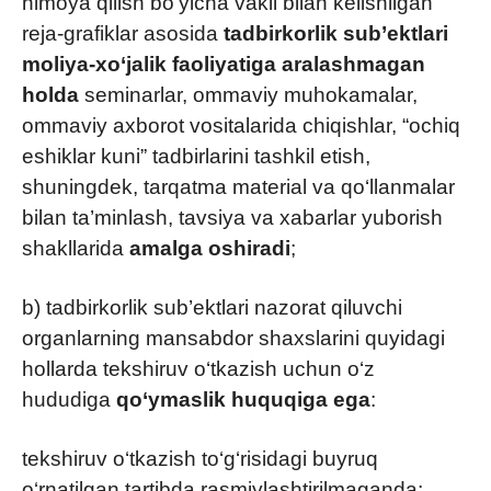
himoya qilish bo‘yicha vakil bilan kelishilgan
reja-grafiklar asosida
tadbirkorlik sub’ektlari
moliya-xo‘jalik faoliyatiga
aralashmagan
holda
seminarlar, ommaviy muhokamalar,
ommaviy axborot vositalarida chiqishlar, “ochiq
eshiklar kuni” tadbirlarini tashkil etish,
shuningdek, tarqatma material va qo‘llanmalar
bilan ta’minlash, tavsiya va xabarlar yuborish
shakllarida
amalga oshiradi
;
b) tadbirkorlik sub’ektlari nazorat qiluvchi
organlarning mansabdor shaxslarini quyidagi
hollarda tekshiruv o‘tkazish uchun o‘z
hududiga
qo‘ymaslik huquqiga ega
:
tekshiruv o‘tkazish to‘g‘risidagi buyruq
o‘rnatilgan tartibda rasmiylashtirilmaganda;