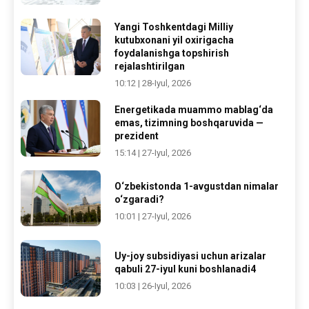
Yangi Toshkentdagi Milliy
kutubxonani yil oxirigacha
foydalanishga topshirish
rejalashtirilgan
10:12 | 28-Iyul, 2026
Energetikada muammo mablag‘da
emas, tizimning boshqaruvida —
prezident
15:14 | 27-Iyul, 2026
O‘zbekistonda 1-avgustdan nimalar
o‘zgaradi?
10:01 | 27-Iyul, 2026
Uy-joy subsidiyasi uchun arizalar
qabuli 27-iyul kuni boshlanadi4
10:03 | 26-Iyul, 2026