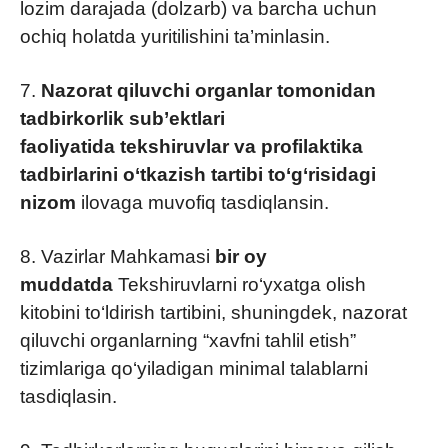
lozim darajada (dolzarb) va barcha uchun
ochiq holatda yuritilishini ta’minlasin.
7.
Nazorat qiluvchi organlar tomonidan
tadbirkorlik sub’ektlari
faoliyatida
tekshiruvlar va profilaktika
tadbirlarini o‘tkazish tartibi to‘g‘risidagi
nizom
ilovaga muvofiq tasdiqlansin.
8. Vazirlar Mahkamasi
bir oy
muddatda
Tekshiruvlarni ro‘yxatga olish
kitobini to‘ldirish tartibini, shuningdek, nazorat
qiluvchi organlarning “xavfni tahlil etish”
tizimlariga qo‘yiladigan minimal talablarni
tasdiqlasin.