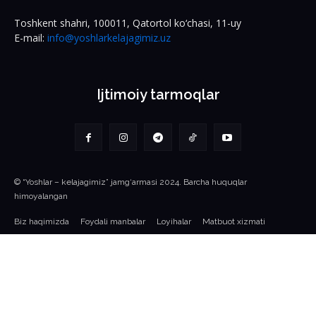
Toshkent shahri, 100011, Qatortol ko‘chasi, 11-uy
E-mail:
info@yoshlarkelajagimiz.uz
Ijtimoiy tarmoqlar
© “Yoshlar – kelajagimiz” jamg‘armasi 2024. Barcha huquqlar
himoyalangan
Biz haqimizda
Foydali manbalar
Loyihalar
Matbuot xizmati