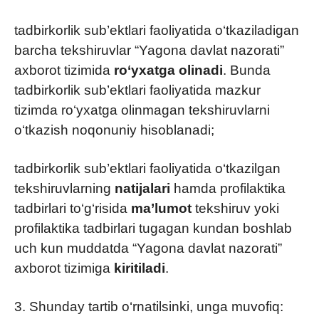
tadbirkorlik sub’ektlari faoliyatida o‘tkaziladigan
barcha tekshiruvlar “Yagona davlat nazorati”
axborot tizimida
ro‘yxatga olinadi
. Bunda
tadbirkorlik sub’ektlari faoliyatida mazkur
tizimda ro‘yxatga olinmagan tekshiruvlarni
o‘tkazish noqonuniy hisoblanadi;
tadbirkorlik sub’ektlari faoliyatida o‘tkazilgan
tekshiruvlarning
natijalari
hamda profilaktika
tadbirlari to‘g‘risida
ma’lumot
tekshiruv yoki
profilaktika tadbirlari tugagan kundan boshlab
uch kun muddatda “Yagona davlat nazorati”
axborot tizimiga
kiritiladi
.
3. Shunday tartib o‘rnatilsinki, unga muvofiq: