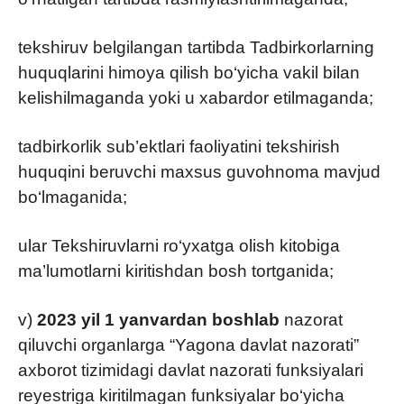
tekshiruv belgilangan tartibda Tadbirkorlarning
huquqlarini himoya qilish bo‘yicha vakil bilan
kelishilmaganda yoki u xabardor etilmaganda;
tadbirkorlik sub’ektlari faoliyatini tekshirish
huquqini beruvchi maxsus guvohnoma mavjud
bo‘lmaganida;
ular Tekshiruvlarni ro‘yxatga olish kitobiga
ma’lumotlarni kiritishdan bosh tortganida;
v)
2023 yil 1 yanvardan boshlab
nazorat
qiluvchi organlarga “Yagona davlat nazorati”
axborot tizimidagi davlat nazorati funksiyalari
reyestriga kiritilmagan funksiyalar bo‘yicha