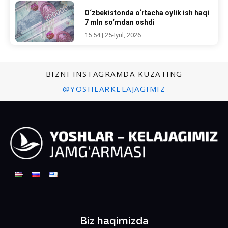
O‘zbekistonda o‘rtacha oylik ish haqi
7 mln so‘mdan oshdi
15:54 | 25-Iyul, 2026
BIZNI INSTAGRAMDA KUZATING
@YOSHLARKELAJAGIMIZ
Biz haqimizda