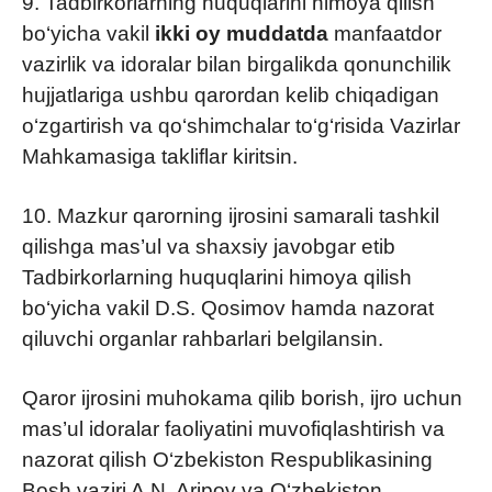
9. Tadbirkorlarning huquqlarini himoya qilish
bo‘yicha vakil
ikki oy muddatda
manfaatdor
vazirlik va idoralar bilan birgalikda qonunchilik
hujjatlariga ushbu qarordan kelib chiqadigan
o‘zgartirish va qo‘shimchalar to‘g‘risida Vazirlar
Mahkamasiga takliflar kiritsin.
10. Mazkur qarorning ijrosini samarali tashkil
qilishga mas’ul va shaxsiy javobgar etib
Tadbirkorlarning huquqlarini himoya qilish
bo‘yicha vakil D.S. Qosimov hamda nazorat
qiluvchi organlar rahbarlari belgilansin.
Qaror ijrosini muhokama qilib borish, ijro uchun
mas’ul idoralar faoliyatini muvofiqlashtirish va
nazorat qilish O‘zbekiston Respublikasining
Bosh vaziri A.N. Aripov va O‘zbekiston