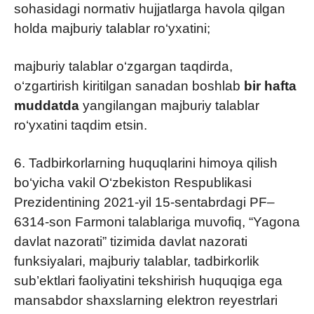
sohasidagi normativ hujjatlarga havola qilgan
holda majburiy talablar ro‘yxatini;
majburiy talablar o‘zgargan taqdirda,
o‘zgartirish kiritilgan sanadan boshlab
bir hafta
muddatda
yangilangan majburiy talablar
ro‘yxatini taqdim etsin.
6. Tadbirkorlarning huquqlarini himoya qilish
bo‘yicha vakil O‘zbekiston Respublikasi
Prezidentining 2021-yil 15-sentabrdagi PF–
6314-son Farmoni talablariga muvofiq, “Yagona
davlat nazorati” tizimida davlat nazorati
funksiyalari, majburiy talablar, tadbirkorlik
sub’ektlari faoliyatini tekshirish huquqiga ega
mansabdor shaxslarning elektron reyestrlari