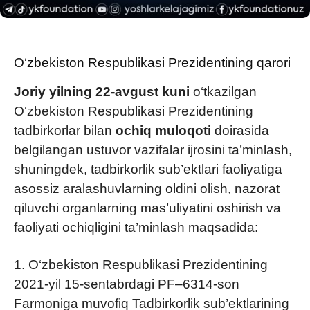
O‘zbekiston Respublikasi Prezidentining qarori
Joriy yilning 22-avgust kuni
o‘tkazilgan
O‘zbekiston Respublikasi Prezidentining
tadbirkorlar bilan
ochiq muloqoti
doirasida
belgilangan ustuvor vazifalar ijrosini ta’minlash,
shuningdek, tadbirkorlik sub’ektlari faoliyatiga
asossiz aralashuvlarning oldini olish, nazorat
qiluvchi organlarning mas’uliyatini oshirish va
faoliyati ochiqligini ta’minlash maqsadida:
1. O‘zbekiston Respublikasi Prezidentining
2021-yil 15-sentabrdagi PF–6314-son
Farmoniga muvofiq Tadbirkorlik sub’ektlarining