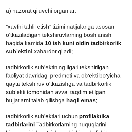
a) nazorat qiluvchi organlar:
“xavfni tahlil etish” tizimi natijalariga asosan
o‘tkaziladigan tekshiruvlarning boshlanishi
haqida kamida
10 ish kuni oldin tadbirkorlik
sub’ektini
xabardor qiladi;
tadbirkorlik sub’ektining ilgari tekshirilgan
faoliyat davridagi predmeti va ob’ekti bo‘yicha
qayta tekshiruv o‘tkazishga va tadbirkorlik
sub’ekti tomonidan avval taqdim etilgan
hujjatlarni talab qilishga
haqli emas
;
tadbirkorlik sub’ektlari uchun
profilaktika
tadbirlarini
Tadbirkorlarning huquqlarini