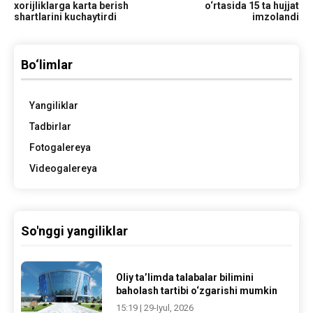
xorijliklarga karta berish
o‘rtasida 15 ta hujjat
shartlarini kuchaytirdi
imzolandi
Bo‘limlar
Yangiliklar
Tadbirlar
Fotogalereya
Videogalereya
So'nggi yangiliklar
Oliy ta’limda talabalar bilimini
baholash tartibi o‘zgarishi mumkin
15:19 | 29-Iyul, 2026