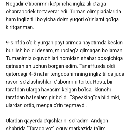
Negadir e’tiborimni ko‘pincha ingliz tili o‘ziga
ohanrabodek tortaverar edi. Tuman olimpiadalarida
ham ingliz tili bo‘yicha doim yuqori o‘rinlarni qo‘lga
kiritganman.
9-sinfda o‘qib yurgan paytlarimda hayotimda keskin
burilish bo‘ldi desam, mubolag‘a qilmagan bo‘laman.
Tumanimiz o‘quvchilari nomidan shahar bosqichiga
qatnashish uchun borgan edim. Tanaffusda oldi
qatordagi 4-5 nafar tengdoshimning ingliz tilida juda
ravon so‘zlashishlari e’tiborimni tortdi. Rosti, bir
tarafdan ularga havasim kelgan bo‘lsa, ikkinchi
tarafdan hafsalam pir bo‘ldi. “Speaking”da bildimki,
ulardan ortib, menga o‘rin tegmaydi.
Ulardan qayerda o‘qishlarini so‘radim. Andijon
shahrida “Taraqqiyot” o‘quv markazida ta’lim