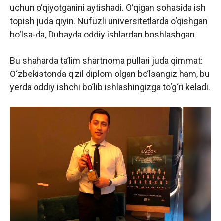
uchun o‘qiyotganini aytishadi. O‘qigan sohasida ish
topish juda qiyin. Nufuzli universitetlarda o‘qishgan
bo‘lsa-da, Dubayda oddiy ishlardan boshlashgan.
Bu shaharda ta’lim shartnoma pullari juda qimmat:
O‘zbekistonda qizil diplom olgan bo‘lsangiz ham, bu
yerda oddiy ishchi bo‘lib ishlashingizga to‘g‘ri keladi.