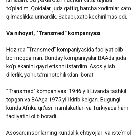
to‘pladim. Qoidalar juda qattiq, barcha xodimlar xato
qilmaslikka urinardik. Sababi, xato kechirilmas edi.
Va nihoyat, “Transmed” kompaniyasi
Hozirda “Transmed”
kompaniyasida faoliyat olib
bormoqdaman. Bunday kompaniyalar BAAda juda
ko‘p ekanini qayd etishni istardim. Asosiy ish
dilerlik, ya’ni, ta’minotchilikdan iborat.
“Transmed”
kompaniyasi 1946 yili Livanda tashkil
topgan va BAAga 1975 yili kirib kelgan. Bugungi
kunda Afrika qit’asi mamlakatlari va Turkiyada ham
faoliyatini olib boradi.
Asosan, insonlarning kundalik ehtiyojlari va iste’mol