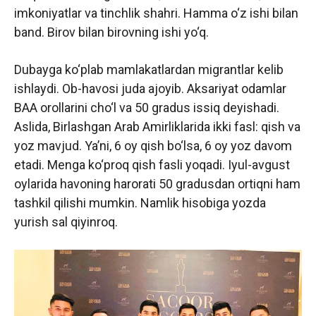
imkoniyatlar va tinchlik shahri. Hamma o‘z ishi bilan
band. Birov bilan birovning ishi yo‘q.
Dubayga ko‘plab mamlakatlardan migrantlar kelib
ishlaydi. Ob-havosi juda ajoyib. Aksariyat odamlar
BAA orollarini cho‘l va 50 gradus issiq deyishadi.
Aslida, Birlashgan Arab Amirliklarida ikki fasl: qish va
yoz mavjud. Ya’ni, 6 oy qish bo‘lsa, 6 oy yoz davom
etadi. Menga ko‘proq qish fasli yoqadi. Iyul-avgust
oylarida havoning harorati 50 gradusdan ortiqni ham
tashkil qilishi mumkin. Namlik hisobiga yozda
yurish sal qiyinroq.