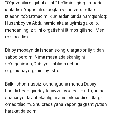
“O‘quvchilarni qabul qilish” bo‘limida qisqa muddat
ishladim. Yapon tili saboqlari va universitetlarni
izlashni to‘xtatmadim. Kunlardan birida hamqishloq:
Husanboy va Abdulhamid akalar uyimizga kelib,
mendan ingliz tilini o‘rgatishni iltimos qilishdi. Men
rozi bo‘ldim.
Bir oy mobaynida ishdan so‘ng, ularga xorijiy tildan
saboq berdim. Nima masalada ekanligini
so‘raganimda, Dubayda ishlash uchun
o‘rganishayotganini aytishdi.
Balki ishonmassiz, o‘shangacha menda Dubay
haqida hech qanday tasavvur yo‘q edi. Hatto, uning
shahar yo davlat ekanligini aniq bilmasdim. Ularga
omad tiladim. Shu orada yana Yaponiga grant yutish
harakatida edim.