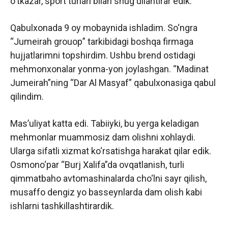
o‘tkazar, sport turlari bilan shug‘ullantirar edik.
Qabulxonada 9 oy mobaynida ishladim. So‘ngra
“Jumeirah grouop” tarkibidagi boshqa firmaga
hujjatlarimni topshirdim. Ushbu brend ostidagi
mehmonxonalar yonma-yon joylashgan. “Madinat
Jumeirah”ning “Dar Al Masyaf” qabulxonasiga qabul
qilindim.
Mas’uliyat katta edi. Tabiiyki, bu yerga keladigan
mehmonlar muammosiz dam olishni xohlaydi.
Ularga sifatli xizmat ko‘rsatishga harakat qilar edik.
Osmono‘par “Burj Xalifa”da ovqatlanish, turli
qimmatbaho avtomashinalarda cho‘lni sayr qilish,
musaffo dengiz yo basseynlarda dam olish kabi
ishlarni tashkillashtirardik.