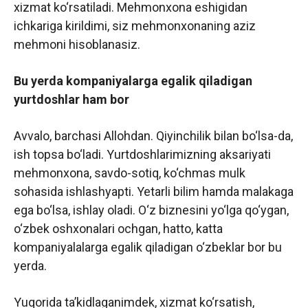
xizmat ko‘rsatiladi. Mehmonxona eshigidan
ichkariga kirildimi, siz mehmonxonaning aziz
mehmoni hisoblanasiz.
Bu yerda kompaniyalarga egalik qiladigan
yurtdoshlar ham bor
Avvalo, barchasi Allohdan. Qiyinchilik bilan bo‘lsa-da,
ish topsa bo‘ladi. Yurtdoshlarimizning aksariyati
mehmonxona, savdo-sotiq, ko‘chmas mulk
sohasida ishlashyapti. Yetarli bilim hamda malakaga
ega bo‘lsa, ishlay oladi. O‘z biznesini yo‘lga qo‘ygan,
o‘zbek oshxonalari ochgan, hatto, katta
kompaniyalalarga egalik qiladigan o‘zbeklar bor bu
yerda.
Yuqorida ta’kidlaganimdek, xizmat ko‘rsatish,