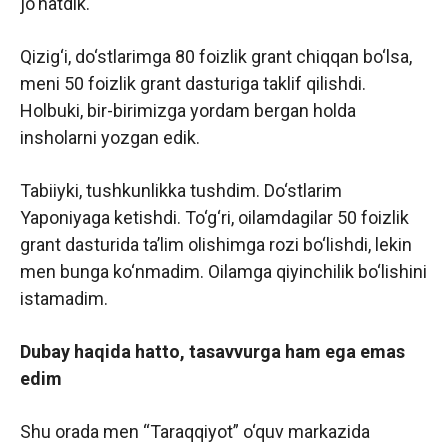
jo‘natdik.
Qizig‘i, do‘stlarimga 80 foizlik grant chiqqan bo‘lsa,
meni 50 foizlik grant dasturiga taklif qilishdi.
Holbuki, bir-birimizga yordam bergan holda
insholarni yozgan edik.
Tabiiyki, tushkunlikka tushdim. Do‘stlarim
Yaponiyaga ketishdi. To‘g‘ri, oilamdagilar 50 foizlik
grant dasturida ta’lim olishimga rozi bo‘lishdi, lekin
men bunga ko‘nmadim. Oilamga qiyinchilik bo‘lishini
istamadim.
Dubay haqida hatto, tasavvurga ham ega emas
edim
Shu orada men “Taraqqiyot” o‘quv markazida