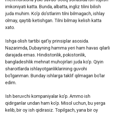
imkoniyati katta. Bunda, albatta, ingliz tilini bilish
juda muhim. Ko‘p do‘stlarim tilni bilmagach, ishlay
olmay, qaytib ketishgan. Tilni bilmay kelish katta
xato.
Ishga olish tartibi qat’iy prinsiplar asosida.
Nazarimda, Dubayning hamma yeri ham havas qilarli
darajada emas. Hindistonlik, pokistonlik,
bangladeshlik mehnat muhojirlari juda ko‘p. Qiyin
sharoitlarda ishlayotganliklarining guvohi
bo‘lganman. Bunday ishlarga taklif qilmagan bo‘lar
edim.
Ish beruvchi kompaniyalar ko‘p. Ammo ish
qidirganlar undan ham ko‘p. Misol uchun, bu yerga
kelib, bir oy ish qidirasiz. Topilgach, yana bir oy