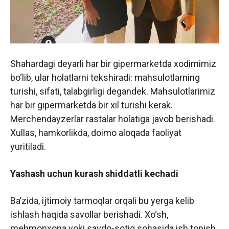
Shahardagi deyarli har bir gipermarketda xodimimiz
bo‘lib, ular holatlarni tekshiradi: mahsulotlarning
turishi, sifati, talabgirligi degandek. Mahsulotlarimiz
har bir gipermarketda bir xil turishi kerak.
Merchendayzerlar rastalar holatiga javob berishadi.
Xullas, hamkorlikda, doimo aloqada faoliyat
yuritiladi.
Yashash uchun kurash shiddatli kechadi
Ba’zida, ijtimoiy tarmoqlar orqali bu yerga kelib
ishlash haqida savollar berishadi. Xo‘sh,
mehmonxona yoki savdo-sotiq sohasida ish topish