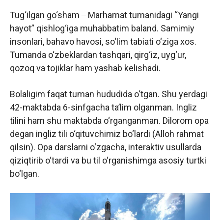
Tug‘ilgan go‘sham ‒ Marhamat tumanidagi “Yangi
hayot” qishlog‘iga muhabbatim baland. Samimiy
insonlari, bahavo havosi, so‘lim tabiati o‘ziga xos.
Tumanda o‘zbeklardan tashqari, qirg‘iz, uyg‘ur,
qozoq va tojiklar ham yashab kelishadi.
Bolaligim faqat tuman hududida o‘tgan. Shu yerdagi
42-maktabda 6-sinfgacha ta’lim olganman. Ingliz
tilini ham shu maktabda o‘rganganman. Dilorom opa
degan ingliz tili o‘qituvchimiz bo‘lardi (Alloh rahmat
qilsin). Opa darslarni o‘zgacha, interaktiv usullarda
qiziqtirib o‘tardi va bu til o‘rganishimga asosiy turtki
bo‘lgan.