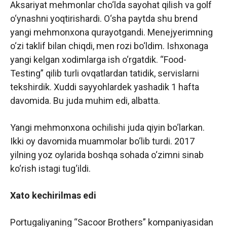
Aksariyat mehmonlar cho‘lda sayohat qilish va golf
o‘ynashni yoqtirishardi. O‘sha paytda shu brend
yangi mehmonxona qurayotgandi. Menejyerimning
o‘zi taklif bilan chiqdi, men rozi bo‘ldim. Ishxonaga
yangi kelgan xodimlarga ish o‘rgatdik. “Food-
Testing” qilib turli ovqatlardan tatidik, servislarni
tekshirdik. Xuddi sayyohlardek yashadik 1 hafta
davomida. Bu juda muhim edi, albatta.
Yangi mehmonxona ochilishi juda qiyin bo‘larkan.
Ikki oy davomida muammolar bo‘lib turdi. 2017
yilning yoz oylarida boshqa sohada o‘zimni sinab
ko‘rish istagi tug‘ildi.
Xato kechirilmas edi
Portugaliyaning “Sacoor Brothers” kompaniyasidan