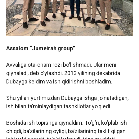
Assalom “Jumeirah group”
Avvaliga ota-onam rozi bo‘lishmadi. Ular meni
qiynaladi, deb o‘ylashdi. 2013 yilining dekabrida
Dubayga keldim va ish qidirishni boshladim.
Shu yillari yurtimizdan Dubayga ishga jo‘natadigan,
ish bilan ta’minlaydigan tashkilotlar yo‘q edi.
Boshida ish topishga qiynaldim. To‘g‘ri, ko‘plab ish
chiqdi, ba’zilarining oyligi, ba’zilarining taklif qilgan