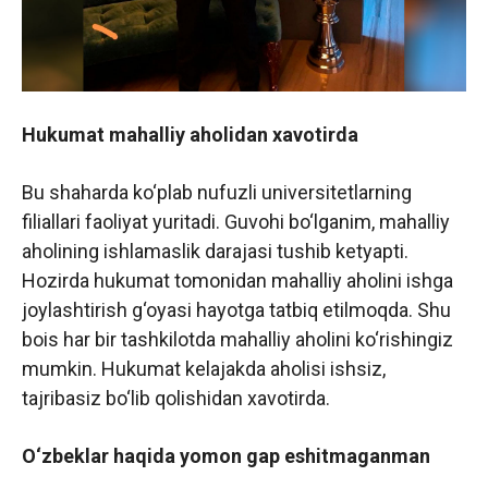
Hukumat mahalliy aholidan xavotirda
Bu shaharda ko‘plab nufuzli universitetlarning
filiallari faoliyat yuritadi. Guvohi bo‘lganim, mahalliy
aholining ishlamaslik darajasi tushib ketyapti.
Hozirda hukumat tomonidan mahalliy aholini ishga
joylashtirish g‘oyasi hayotga tatbiq etilmoqda. Shu
bois har bir tashkilotda mahalliy aholini ko‘rishingiz
mumkin. Hukumat kelajakda aholisi ishsiz,
tajribasiz bo‘lib qolishidan xavotirda.
O‘zbeklar haqida yomon gap eshitmaganman