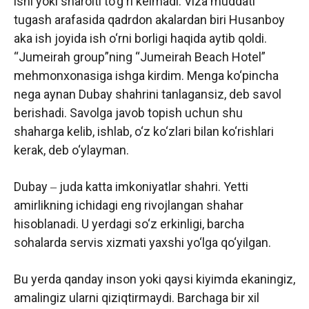
ishi yoki sharoiti to‘g‘ri kelmadi. Viza muddati
tugash arafasida qadrdon akalardan biri Husanboy
aka ish joyida ish o‘rni borligi haqida aytib qoldi.
“Jumeirah group”ning “Jumeirah Beach Hotel”
mehmonxonasiga ishga kirdim. Menga ko‘pincha
nega aynan Dubay shahrini tanlagansiz, deb savol
berishadi. Savolga javob topish uchun shu
shaharga kelib, ishlab, o‘z ko‘zlari bilan ko‘rishlari
kerak, deb o‘ylayman.
Dubay ‒ juda katta imkoniyatlar shahri. Yetti
amirlikning ichidagi eng rivojlangan shahar
hisoblanadi. U yerdagi so‘z erkinligi, barcha
sohalarda servis xizmati yaxshi yo‘lga qo‘yilgan.
Bu yerda qanday inson yoki qaysi kiyimda ekaningiz,
amalingiz ularni qiziqtirmaydi. Barchaga bir xil