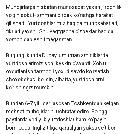
Muhojirlarga nisbatan munosabat yaxshi, irqchilik
yo‘q hisobi. Hammani birdek ko‘rishga harakat
qilishadi. Yurtdoshlarimiz haqida munosabatlari,
fikrlari yaxshi. Shu vaqtgacha o‘zbeklar haqida
yomon gap eshitmaganman.
Bugungi kunda Dubay, umuman amirliklarda
yurtdoshlarimiz soni keskin o‘syapti. Xoh u
ovqatlanish tarmog‘i yoxud savdo ko‘rsatish
shoxobchasi bo‘lsin, albatta, yurtdoshlarni
ko‘rishingiz mumkin.
Bundan 6-7 yil ilgari asosan Toshkentdan kelgan
mehnat muhojirlarini uchratar edim. So‘nggi
paytlarda vodiylik yurtdoshlar ham ko‘payib
bormoqda. Ingliz tiliga qaratilgan yuksak e’tibor