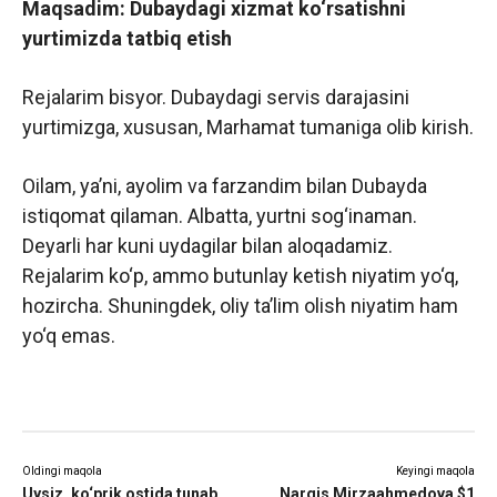
Maqsadim: Dubaydagi xizmat ko‘rsatishni
yurtimizda tatbiq etish
Rejalarim bisyor. Dubaydagi servis darajasini
yurtimizga, xususan, Marhamat tumaniga olib kirish.
Oilam, ya’ni, ayolim va farzandim bilan Dubayda
istiqomat qilaman. Albatta, yurtni sog‘inaman.
Deyarli har kuni uydagilar bilan aloqadamiz.
Rejalarim ko‘p, ammo butunlay ketish niyatim yo‘q,
hozircha. Shuningdek, oliy ta’lim olish niyatim ham
yo‘q emas.
Oldingi maqola
Keyingi maqola
Uysiz, ko‘prik ostida tunab
Nargis Mirzaahmedova $1