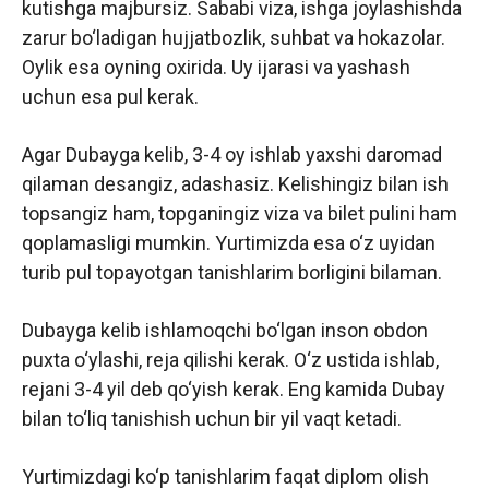
kutishga majbursiz. Sababi viza, ishga joylashishda
zarur bo‘ladigan hujjatbozlik, suhbat va hokazolar.
Oylik esa oyning oxirida. Uy ijarasi va yashash
uchun esa pul kerak.
Agar Dubayga kelib, 3-4 oy ishlab yaxshi daromad
qilaman desangiz, adashasiz. Kelishingiz bilan ish
topsangiz ham, topganingiz viza va bilet pulini ham
qoplamasligi mumkin. Yurtimizda esa o‘z uyidan
turib pul topayotgan tanishlarim borligini bilaman.
Dubayga kelib ishlamoqchi bo‘lgan inson obdon
puxta o‘ylashi, reja qilishi kerak. O‘z ustida ishlab,
rejani 3-4 yil deb qo‘yish kerak. Eng kamida Dubay
bilan to‘liq tanishish uchun bir yil vaqt ketadi.
Yurtimizdagi ko‘p tanishlarim faqat diplom olish