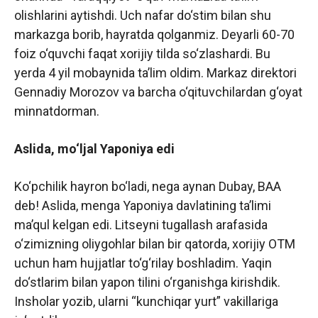
olishlarini aytishdi. Uch nafar do‘stim bilan shu
markazga borib, hayratda qolganmiz. Deyarli 60-70
foiz o‘quvchi faqat xorijiy tilda so‘zlashardi. Bu
yerda 4 yil mobaynida ta’lim oldim. Markaz direktori
Gennadiy Morozov va barcha o‘qituvchilardan g‘oyat
minnatdorman.
Aslida, mo‘ljal Yaponiya edi
Ko‘pchilik hayron bo‘ladi, nega aynan Dubay, BAA
deb! Aslida, menga Yaponiya davlatining ta’limi
ma’qul kelgan edi. Litseyni tugallash arafasida
o‘zimizning oliygohlar bilan bir qatorda, xorijiy OTM
uchun ham hujjatlar to‘g‘rilay boshladim. Yaqin
do‘stlarim bilan yapon tilini o‘rganishga kirishdik.
Insholar yozib, ularni “kunchiqar yurt” vakillariga