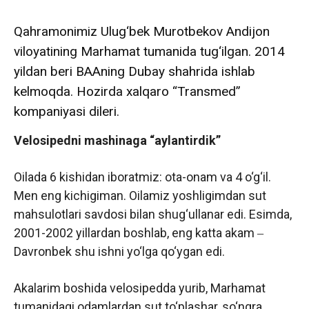
Qahramonimiz Ulug‘bek Murotbekov Andijon
viloyatining Marhamat tumanida tug‘ilgan. 2014
yildan beri BAAning Dubay shahrida ishlab
kelmoqda. Hozirda xalqaro “Transmed”
kompaniyasi
dileri.
Velosipedni mashinaga “aylantirdik”
Oilada 6 kishidan iboratmiz: ota-onam va 4 o‘g‘il.
Men eng kichigiman. Oilamiz yoshligimdan sut
mahsulotlari savdosi bilan shug‘ullanar edi. Esimda,
2001-2002 yillardan boshlab, eng katta akam ‒
Davronbek shu ishni yo‘lga qo‘ygan edi.
Akalarim boshida velosipedda yurib, Marhamat
tumanidagi odamlardan sut to‘plashar, so‘ngra,