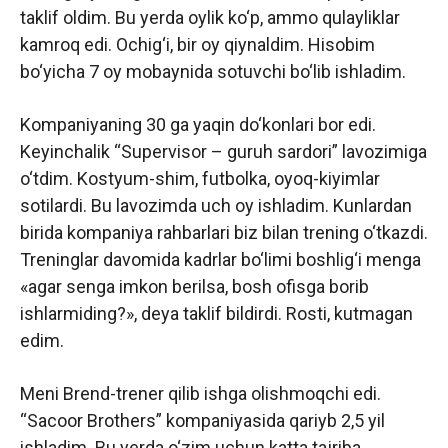
taklif oldim. Bu yerda oylik ko‘p, ammo qulayliklar
kamroq edi. Ochig‘i, bir oy qiynaldim. Hisobim
bo‘yicha 7 oy mobaynida sotuvchi bo‘lib ishladim.
Kompaniyaning 30 ga yaqin do‘konlari bor edi.
Keyinchalik “Supervisor – guruh sardori” lavozimiga
o‘tdim. Kostyum-shim, futbolka, oyoq-kiyimlar
sotilardi. Bu lavozimda uch oy ishladim. Kunlardan
birida kompaniya rahbarlari biz bilan trening o‘tkazdi.
Treninglar davomida kadrlar bo‘limi boshlig‘i menga
«agar senga imkon berilsa, bosh ofisga borib
ishlarmiding?», deya taklif bildirdi. Rosti, kutmagan
edim.
Meni Brend-trener qilib ishga olishmoqchi edi.
“Sacoor Brothers”
kompaniyasida qariyb 2,5 yil
ishladim. Bu yerda o‘zim uchun katta tajriba