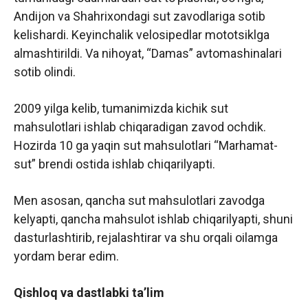
Andijon va Shahrixondagi sut zavodlariga sotib
kelishardi. Keyinchalik velosipedlar mototsiklga
almashtirildi. Va nihoyat, “Damas” avtomashinalari
sotib olindi.
2009 yilga kelib, tumanimizda kichik sut
mahsulotlari ishlab chiqaradigan zavod ochdik.
Hozirda 10 ga yaqin sut mahsulotlari “Marhamat-
sut” brendi ostida ishlab chiqarilyapti.
Men asosan, qancha sut mahsulotlari zavodga
kelyapti, qancha mahsulot ishlab chiqarilyapti, shuni
dasturlashtirib, rejalashtirar va shu orqali oilamga
yordam berar edim.
Qishloq va dastlabki ta’lim