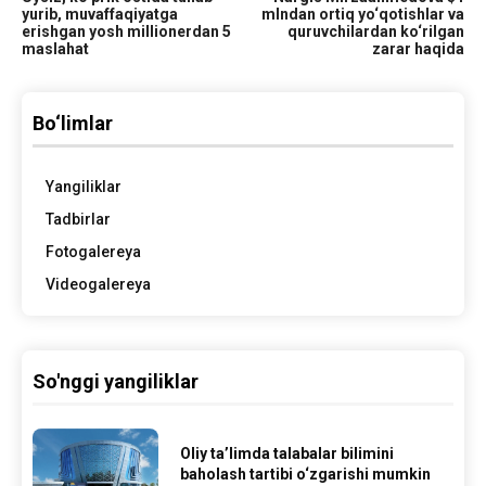
yurib, muvaffaqiyatga
mlndan ortiq yo‘qotishlar va
erishgan yosh millionerdan 5
quruvchilardan ko‘rilgan
maslahat
zarar haqida
Bo‘limlar
Yangiliklar
Tadbirlar
Fotogalereya
Videogalereya
So'nggi yangiliklar
Oliy ta’limda talabalar bilimini
baholash tartibi o‘zgarishi mumkin