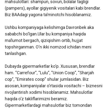
mahsulotlari: shampun, sovun, bolalar tagligi
(pampers), ayollar gigiyenik vositalari kabi brendlar.
Biz BAAdagi yagona ta’minotchi hisoblanamiz.
Ushbu kompaniyaga kelishimga Davronbek aka
sababchi bo‘lgan.Ular bu kompaniya haqida
ma’lumot bergach, qiziqishim ortib, hujjat
topshirganman. O‘n ikki nomzod ichidan meni
tanlashgan.
Dubayda gipermarketlar ko‘p. Xususan, brendlar
ham. “Carrefour”,
“Lulu”, “Union Coop”,
“Sharjah
cop”, “Emirates coop” shular jumlasidan. Biz
asosan, kompaniyalar o‘rtasida vositachi – biznesni
rivojlantirish xodimi hisoblanamiz. Mahsulotlar
haqida o‘z takliflarimizni beramiz.
Gipermarketlardagi mahsulotlar biz tomondan