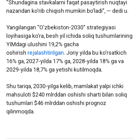
“Shundagina stavkalarni faqat pasaytirish nuqtayi
nazaridan ko‘rib chiqish mumkin bo‘ladi”, — dedi u.
Yangilangan “O‘zbekiston-2030” strategiyasi
loyihasiga ko‘ra, besh yil ichida soliq tushumlarining
YIMdagi ulushini 19,2% gacha
oshirish
rejalashtirilgan
. Joriy yilda bu ko‘rsatkich
16% ga, 2027-yilda 17% ga, 2028-yilda 18% ga va
2029-yilda 18,7% ga yetishi kutilmoqda.
Shu tariqa, 2030-yilga kelib, mamlakat yalpi ichki
mahsuloti $240 mlrddan oshishi sharti bilan soliq
tushumlari $46 mlrddan oshishi prognoz
qilinmoqda.