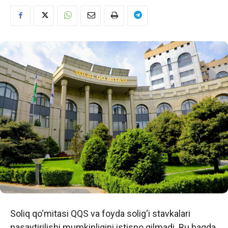
Soliq qo‘mitasi QQS va foyda solig‘i stavkalari
pasaytirilishi mumkinligini istisno qilmadi. Bu haqda