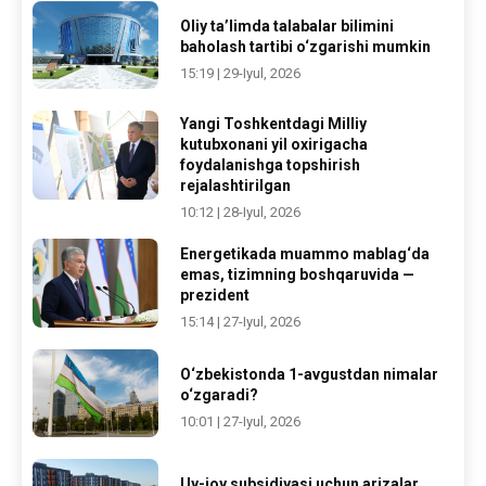
Oliy ta’limda talabalar bilimini
baholash tartibi o‘zgarishi mumkin
15:19 | 29-Iyul, 2026
Yangi Toshkentdagi Milliy
kutubxonani yil oxirigacha
foydalanishga topshirish
rejalashtirilgan
10:12 | 28-Iyul, 2026
Energetikada muammo mablag‘da
emas, tizimning boshqaruvida —
prezident
15:14 | 27-Iyul, 2026
O‘zbekistonda 1-avgustdan nimalar
o‘zgaradi?
10:01 | 27-Iyul, 2026
Uy-joy subsidiyasi uchun arizalar