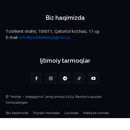
Biz haqimizda
Toshkent shahri, 100011, Qatortol ko‘chasi, 11-uy
E-mail:
info@yoshlarkelajagimiz.uz
Ijtimoiy tarmoqlar
© “Yoshlar – kelajagimiz” jamg‘armasi 2024. Barcha huquqlar
himoyalangan
Biz haqimizda
Foydali manbalar
Loyihalar
Matbuot xizmati