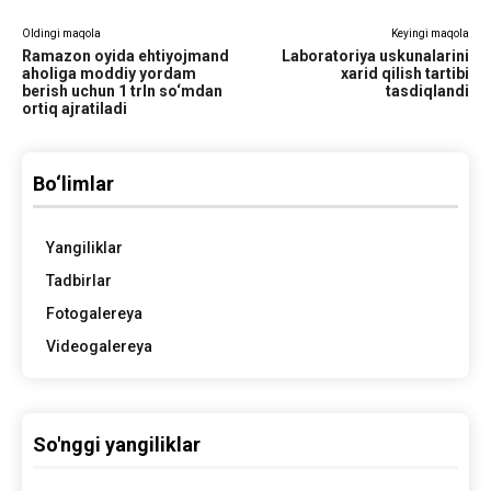
Oldingi maqola
Keyingi maqola
Ramazon oyida ehtiyojmand
Laboratoriya uskunalarini
aholiga moddiy yordam
xarid qilish tartibi
berish uchun 1 trln so‘mdan
tasdiqlandi
ortiq ajratiladi
Bo‘limlar
Yangiliklar
Tadbirlar
Fotogalereya
Videogalereya
So'nggi yangiliklar