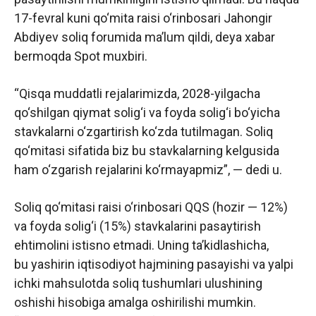
17-fevral kuni qo‘mita raisi o‘rinbosari Jahongir
Abdiyev soliq forumida ma’lum qildi, deya xabar
bermoqda Spot muxbiri.
“Qisqa muddatli rejalarimizda, 2028-yilgacha
qo‘shilgan qiymat solig‘i va foyda solig‘i bo‘yicha
stavkalarni o‘zgartirish ko‘zda tutilmagan. Soliq
qo‘mitasi sifatida biz bu stavkalarning kelgusida
ham o‘zgarish rejalarini ko‘rmayapmiz”, — dedi u.
Soliq qo‘mitasi raisi o‘rinbosari QQS (hozir — 12%)
va foyda solig‘i (15%) stavkalarini pasaytirish
ehtimolini istisno etmadi. Uning ta’kidlashicha,
bu yashirin iqtisodiyot hajmining pasayishi va yalpi
ichki mahsulotda soliq tushumlari ulushining
oshishi hisobiga amalga oshirilishi mumkin.