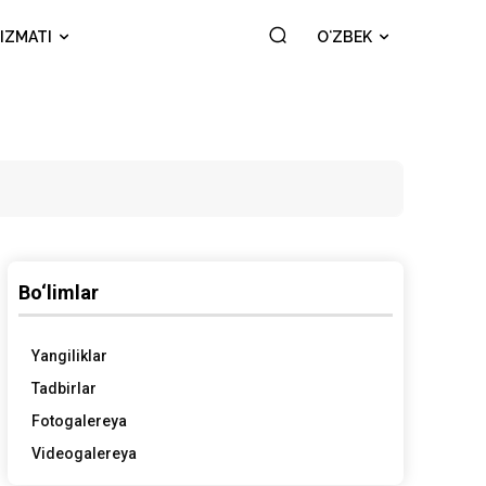
IZMATI
OʻZBEK
Bo‘limlar
Yangiliklar
Tadbirlar
Fotogalereya
Videogalereya