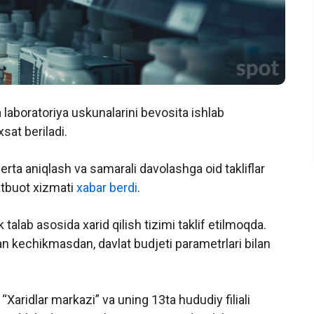
 laboratoriya uskunalarini bevosita ishlab
xsat beriladi.
erta aniqlash va samarali davolashga oid takliflar
atbuot xizmati
xabar berdi
.
k talab asosida xarid qilish tizimi taklif etilmoqda.
an kechikmasdan, davlat budjeti parametrlari bilan
“Xaridlar markazi” va uning 13ta hududiy filiali