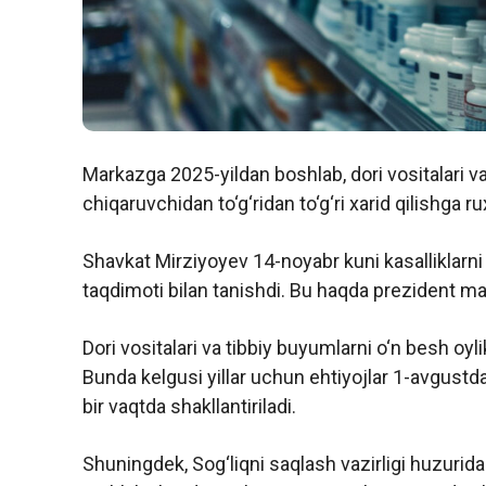
Markazga 2025-yildan boshlab, dori vositalari va
chiqaruvchidan to‘g‘ridan to‘g‘ri xarid qilishga ru
Shavkat Mirziyoyev 14-noyabr kuni kasalliklarni 
taqdimoti bilan tanishdi. Bu haqda prezident m
Dori vositalari va tibbiy buyumlarni o‘n besh oyli
Bunda kelgusi yillar uchun ehtiyojlar 1-avgustd
bir vaqtda shakllantiriladi.
Shuningdek, Sog‘liqni saqlash vazirligi huzurida 