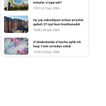
nimalar o‘zgaradi?
10:01 | 27-Iyul, 2026
Uy-joy subsidiyasi uchun arizalar
qabuli 27-iyul kuni boshlanadi4
10:03 | 26-Iyul, 2026
O‘zbekistonda o‘rtacha oylik ish
haqi 7 mln so‘mdan oshdi
15:54 | 25-Iyul, 2026