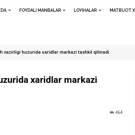
ZDA
FOYDALI MANBALAR
LOYIHALAR
MATBUOT X
h vazirligi huzurida xaridlar markazi tashkil qilinadi
huzurida xaridlar markazi
464