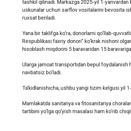
tashkil qilinadi. Markazga 2025-yil 1-yanvardan b
uskunalar uchun sarflov vositalarini bevosita ish
ruxsat beriladi.
Yana bir taklifga ko‘ra, donorlarni qo‘llab-quvva
Respublikasi faxriy donori” ko‘krak nishoni olgan
hisoblash miqdorini 5 baravaridan 15 baravariga
Ularga jamoat transportidan bepul foydalanish h
navbatsiz bo‘ladi.
Ta’kidlanishicha, ushbu yangi tizim kelgusi yil 1-
Mamlakatda sanitariya va fitosanitariya choralar
tartibini yo‘lga qo‘yish masalasi ham ko‘rib chiqil