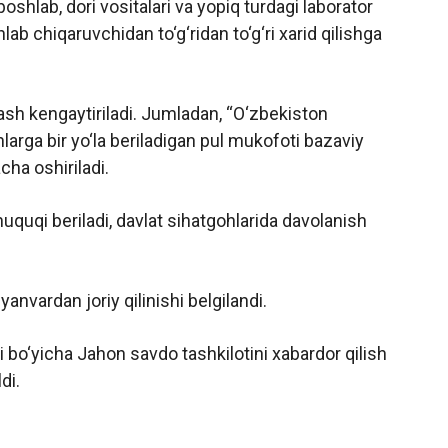
oshlab, dori vositalari va yopiq turdagi laborator
lab chiqaruvchidan to‘g‘ridan to‘g‘ri xarid qilishga
tlash kengaytiriladi. Jumladan, “O‘zbekiston
larga bir yo‘la beriladigan pul mukofoti bazaviy
cha oshiriladi.
uquqi beriladi, davlat sihatgohlarida davolanish
yanvardan joriy qilinishi belgilandi.
i bo‘yicha Jahon savdo tashkilotini xabardor qilish
di.