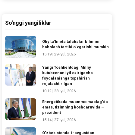
So'nggi yangiliklar
Oliy ta’limda talabalar bilimini
baholash tartibi o‘zgarishi mumkin
15:19 | 29-Iyul, 2026
Yangi Toshkentdagi Milliy
kutubxonani yil oxirigacha
foydalanishga topshirish
rejalashtirilgan
10:12 | 28-Iyul, 2026
Energetikada muammo mablag‘da
emas, tizimning boshqaruvida —
prezident
15:14 | 27-Iyul, 2026
O‘zbekistonda 1-avgustdan