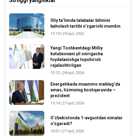
So'nggi yangiliklar
Oliy ta’limda talabalar bilimini
baholash tartibi o‘zgarishi mumkin
15:19 | 29-Iyul, 2026
Yangi Toshkentdagi Milliy
kutubxonani yil oxirigacha
foydalanishga topshirish
rejalashtirilgan
10:12 | 28-Iyul, 2026
Energetikada muammo mablag‘da
emas, tizimning boshqaruvida —
prezident
15:14 | 27-Iyul, 2026
O‘zbekistonda 1-avgustdan nimalar
o‘zgaradi?
10:01 | 27-Iyul, 2026