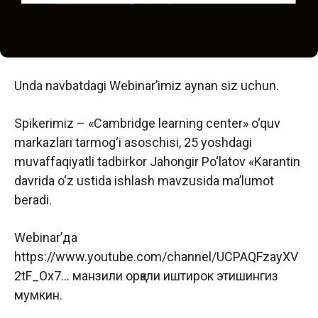
Unda navbatdagi Webinar’imiz aynan siz uchun.
Spikerimiz – «Cambridge learning center» o‘quv
markazlari tarmog‘i asoschisi, 25 yoshdagi
muvaffaqiyatli tadbirkor Jahongir Po‘latov «Karantin
davrida o‘z ustida ishlash mavzusida ma’lumot
beradi.
Webinar’да
https://www.youtube.com/channel/UCPAQFzayXV
2tF_Ox7… манзили орқали иштирок этишингиз
мумкин.