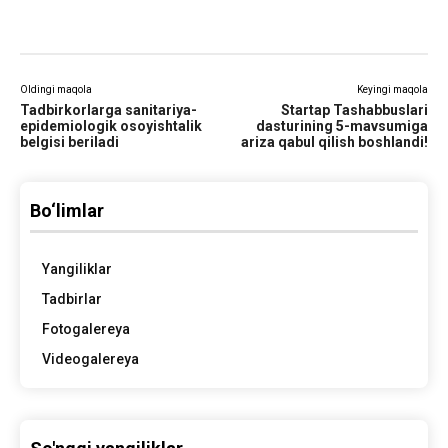
Oldingi maqola
Keyingi maqola
Tadbirkorlarga sanitariya-
Startap Tashabbuslari
epidemiologik osoyishtalik
dasturining 5-mavsumiga
belgisi beriladi
ariza qabul qilish boshlandi!
Bo‘limlar
Yangiliklar
Tadbirlar
Fotogalereya
Videogalereya