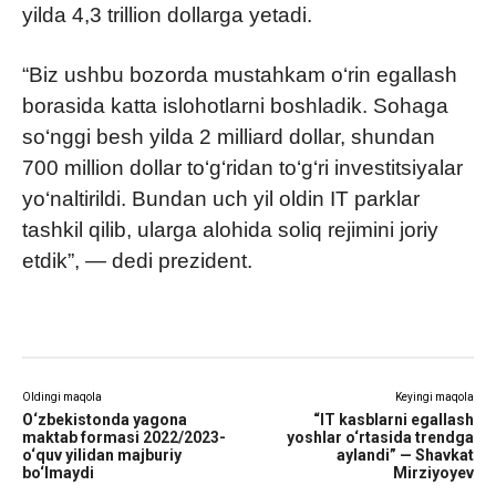
yilda 4,3 trillion dollarga yetadi.
“Biz ushbu bozorda mustahkam o‘rin egallash
borasida katta islohotlarni boshladik. Sohaga
so‘nggi besh yilda 2 milliard dollar, shundan
700 million dollar to‘g‘ridan to‘g‘ri investitsiyalar
yo‘naltirildi. Bundan uch yil oldin IT parklar
tashkil qilib, ularga alohida soliq rejimini joriy
etdik”, — dedi prezident.
Oldingi maqola
Keyingi maqola
O‘zbekistonda yagona
“IT kasblarni egallash
maktab formasi 2022/2023-
yoshlar o‘rtasida trendga
o‘quv yilidan majburiy
aylandi” — Shavkat
bo‘lmaydi
Mirziyoyev