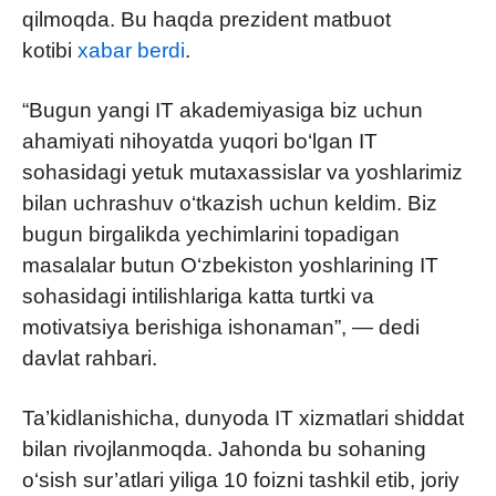
qilmoqda. Bu haqda prezident matbuot
kotibi
xabar berdi
.
“Bugun yangi IT akademiyasiga biz uchun
ahamiyati nihoyatda yuqori bo‘lgan IT
sohasidagi yetuk mutaxassislar va yoshlarimiz
bilan uchrashuv o‘tkazish uchun keldim. Biz
bugun birgalikda yechimlarini topadigan
masalalar butun O‘zbekiston yoshlarining IT
sohasidagi intilishlariga katta turtki va
motivatsiya berishiga ishonaman”, — dedi
davlat rahbari.
Ta’kidlanishicha, dunyoda IT xizmatlari shiddat
bilan rivojlanmoqda. Jahonda bu sohaning
o‘sish sur’atlari yiliga 10 foizni tashkil etib, joriy