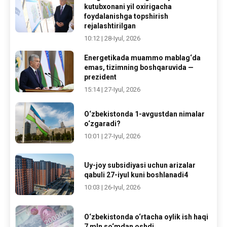
kutubxonani yil oxirigacha
foydalanishga topshirish
rejalashtirilgan
10:12 | 28-Iyul, 2026
Energetikada muammo mablag‘da
emas, tizimning boshqaruvida —
prezident
15:14 | 27-Iyul, 2026
O‘zbekistonda 1-avgustdan nimalar
o‘zgaradi?
10:01 | 27-Iyul, 2026
Uy-joy subsidiyasi uchun arizalar
qabuli 27-iyul kuni boshlanadi4
10:03 | 26-Iyul, 2026
O‘zbekistonda o‘rtacha oylik ish haqi
7 mln so‘mdan oshdi