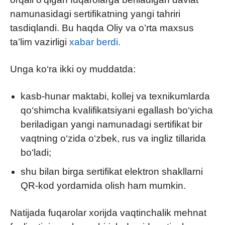
namunasidagi sertifikatning yangi tahriri
tasdiqlandi. Bu haqda Oliy va o’rta maxsus
ta’lim vazirligi
xabar berdi.
Unga ko‘ra ikki oy muddatda:
kasb-hunar maktabi, kollej va texnikumlarda
qo‘shimcha kvalifikatsiyani egallash bo‘yicha
beriladigan yangi namunadagi sertifikat bir
vaqtning o‘zida o‘zbek, rus va ingliz tillarida
bo‘ladi;
shu bilan birga sertifikat elektron shakllarni
QR-kod yordamida olish ham mumkin.
Natijada fuqarolar xorijda vaqtinchalik mehnat