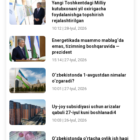
Yangi Toshkentdagi Milliy
kutubxonani yil oxirigacha
foydalanishga topshirish
rejalashtirilgan
10:12 | 28-Iyul, 2026
Energetikada muammo mablag‘da
emas, tizimning boshqaruvida —
prezident
15:14 | 27-Iyul, 2026
O‘zbekistonda 1-avgustdan nimalar
o‘zgaradi?
10:01 | 27-Iyul, 2026
Uy-joy subsidiyasi uchun arizalar
qabuli 27-iyul kuni boshlanadi4
10:03 | 26-Iyul, 2026
O‘zbekistonda o‘rtacha oylik ish haqi