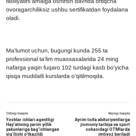
faoliyatini amalga oshirish davrida ortiqcha
ovoragarchiliksiz ushbu sertifikatdan foydalana
oladi.
Ma’lumot uchun, bugungi kunda 255 ta
professional ta’lim muassasalarida 24 ming
nafarga yaqin fuqaro 102 turdagi kasb bo‘yicha
qisqa muddatli kurslarda o‘qitilmoqda.
Oldingi maqola
Keyingi maqola
Yoshlar ishlari agentligi
Ayrim toifa abituriyentlarga
Hay’atining yarim yillik
jismoniy tarbiya va sport
yakunlariga bag‘ishlangan
sohasidagi OTMlarda
yig‘ilishi o‘tkazildi
imtiyoz beriladi