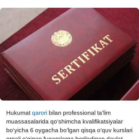
Hukumat
qarori
bilan professional ta’lim
muassasalarida qo‘shimcha kvalifikatsiyalar
bo‘yicha 6 oygacha bo‘lgan qisqa o‘quv kurslari
orqali o‘qigan fuqarolarga beriladigan davlat