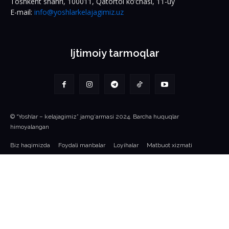
Toshkent shahri, 100011, Qatortol ko‘chasi, 11-uy
E-mail:
info@yoshlarkelajagimiz.uz
Ijtimoiy tarmoqlar
© “Yoshlar – kelajagimiz” jamg‘armasi 2024. Barcha huquqlar
himoyalangan
Biz haqimizda
Foydali manbalar
Loyihalar
Matbuot xizmati