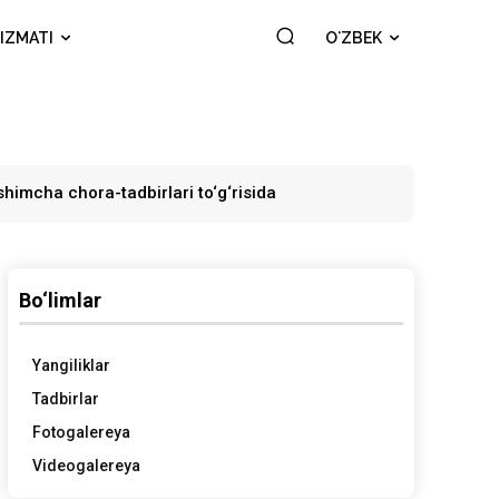
IZMATI
OʻZBEK
‘shimcha chora-tadbirlari to‘g‘risida
Bo‘limlar
Yangiliklar
Tadbirlar
Fotogalereya
Videogalereya