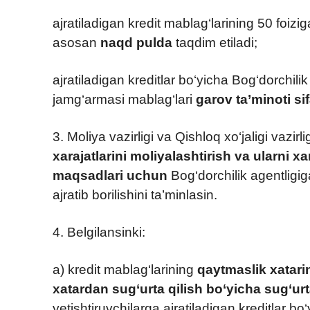
ajratiladigan kredit mablag‘larining 50 foiz
asosan
naqd pulda
taqdim etiladi;
ajratiladigan kreditlar bo‘yicha Bog‘dorchilik 
jamg‘armasi mablag‘lari
garov ta’minoti sif
3. Moliya vazirligi va Qishloq xo‘jaligi vazirli
xarajatlarini moliyalashtirish va ularni xa
maqsadlari uchun
Bog‘dorchilik agentligig
ajratib borilishini ta’minlasin.
4. Belgilansinki:
a) kredit mablag‘larining
qaytmaslik xatarin
xatardan sug‘urta qilish bo‘yicha sug‘urt
yetishtiruvchilarga ajratiladigan kreditlar bo