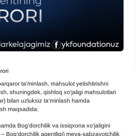
rori
barqaror ta’minlash, mahsulot yetishtirishni
ish, shuningdek, qishloq xo‘jaligi mahsulotlari
lar) bilan uzluksiz ta’minlash hamda
ilish maqsadida:
i hamda Bog‘dorchilik va issiqxona xo‘jaligini
da – Bog‘dorchilik agentligi) meva-sabzavotchilik