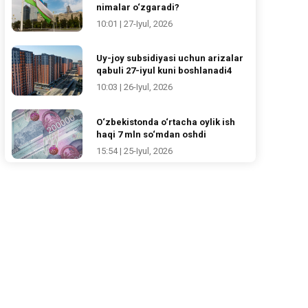
nimalar o‘zgaradi?
10:01 | 27-Iyul, 2026
Uy-joy subsidiyasi uchun arizalar
qabuli 27-iyul kuni boshlanadi4
10:03 | 26-Iyul, 2026
O‘zbekistonda o‘rtacha oylik ish
haqi 7 mln so‘mdan oshdi
15:54 | 25-Iyul, 2026