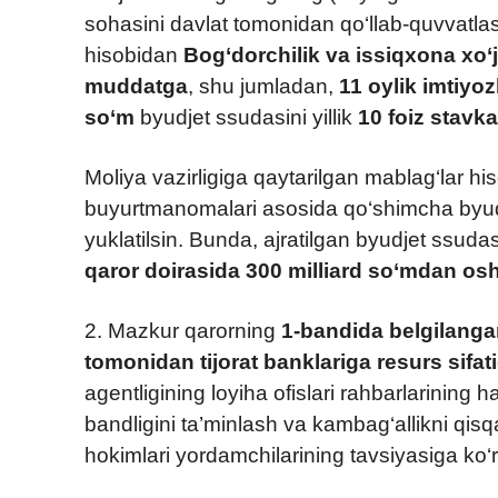
sohasini davlat tomonidan qo‘llab-quvvatlash
hisobidan
Bog‘dorchilik va issiqxona xo‘j
muddatga
, shu jumladan,
11 oylik imtiyozl
so‘m
byudjet ssudasini yillik
10 foiz stavka
Moliya vazirligiga qaytarilgan mablag‘lar hi
buyurtmanomalari asosida qo‘shimcha byudjet
yuklatilsin. Bunda, ajratilgan byudjet ssud
qaror doirasida 300 milliard so‘mdan osh
2. Mazkur qarorning
1-bandida belgilangan
tomonidan tijorat banklariga resurs sifati
agentligining loyiha ofislari rahbarlarining h
bandligini ta’minlash va kambag‘allikni qisq
hokimlari yordamchilarining tavsiyasiga ko‘r