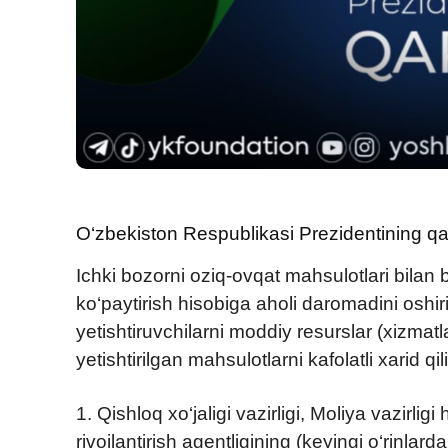
O‘zbekiston Respublikasi Prezidentining qa
Ichki bozorni oziq-ovqat mahsulotlari bilan 
ko‘paytirish hisobiga aholi daromadini oshir
yetishtiruvchilarni moddiy resurslar (xizmat
yetishtirilgan mahsulotlarni kafolatli xarid q
1. Qishloq xo‘jaligi vazirligi, Moliya vazirlig
rivojlantirish agentligining (keyingi o‘rinlar