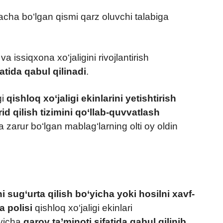
igacha bo‘lgan qismi qarz oluvchi talabiga
va issiqxona xo‘jaligini rivojlantirish
atida qabul qilinadi
.
gi
qishloq xo‘jaligi ekinlarini yetishtirish
rid qilish tizimini qo‘llab-quvvatlash
a zarur bo‘lgan mablag‘larning olti oy oldin
i sug‘urta qilish bo‘yicha yoki hosilni xavf-
a polisi
qishloq xo‘jaligi ekinlari
‘yicha
garov ta’minoti sifatida qabul qilinib
,