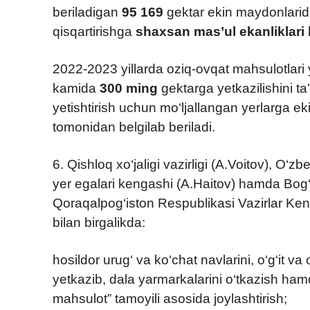
beriladigan
95 169
gektar ekin maydonlarida
qisqartirishga
shaxsan mas’ul ekanliklari b
2022-2023 yillarda oziq-ovqat mahsulotlari 
kamida
300 ming
gektarga yetkazilishini t
yetishtirish uchun mo‘ljallangan yerlarga ekin
tomonidan belgilab beriladi.
6. Qishloq xo‘jaligi vazirligi (A.Voitov), O‘z
yer egalari kengashi (A.Haitov) hamda Bog‘d
Qoraqalpog‘iston Respublikasi Vazirlar Keng
bilan birgalikda:
hosildor urug‘ va ko‘chat navlarini, o‘g‘it va 
yetkazib, dala yarmarkalarini o‘tkazish hamd
mahsulot” tamoyili asosida joylashtirish;