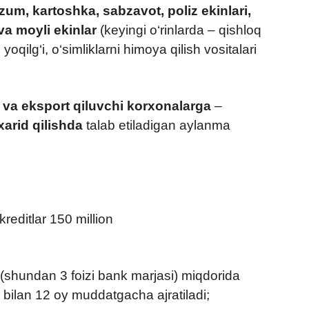
um, kartoshka, sabzavot, poliz ekinlari,
 va moyli ekinlar
(keyingi o‘rinlarda – qishloq
t, yoqilg‘i, o‘simliklarni himoya qilish vositalari
i va eksport qiluvchi korxonalarga
–
 xarid qilishda
talab etiladigan aylanma
 kreditlar 150 million
(shundan 3 foizi bank marjasi) miqdorida
r bilan 12 oy muddatgacha ajratiladi;