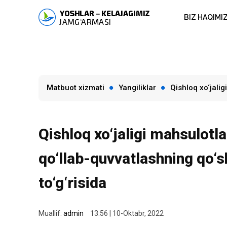
BIZ HAQIMI
Matbuot xizmati
Yangiliklar
Qishloq xo‘jalig
Qishloq xo‘jaligi mahsulotla
qo‘llab-quvvatlashning qo‘s
to‘g‘risida
Muallif:
admin
13:56 | 10-Oktabr, 2022