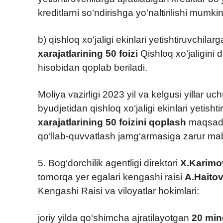
kreditlarni so‘ndirishga yo‘naltirilishi mumkin
b) qishloq xo‘jaligi ekinlari yetishtiruvchilar
xarajatlarining
50 foizi
Qishloq xo‘jaligini
hisobidan qoplab beriladi.
Moliya vazirligi 2023 yil va kelgusi yillar 
byudjetidan qishloq xo‘jaligi ekinlari yetisht
xarajatlarining 50 foizini qoplash
maqsadla
qo‘llab-quvvatlash jamg‘armasiga zarur mablag
5. Bog‘dorchilik agentligi direktori
X.Karimo
tomorqa yer egalari kengashi raisi
A.Haitov
Kengashi Raisi va viloyatlar hokimlari:
joriy yilda qo‘shimcha ajratilayotgan
20 min