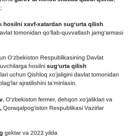
;
ga
hosilni xavf-xatardan sug‘urta qilish
 davlat tomonidan qo‘llab-quvvatlash jamg‘armasi
uchun O‘zbekiston Respublikasining Davlat
iruvchilarga hosilni
sug‘urta qilish
ri uchun Qishloq xo‘jaligini davlat tomonidan
‘lar ajratilishini ta’minlasin.
v
, O‘zbekiston fermer, dehqon xo‘jaliklari va
,
Qoraqalpog‘iston Respublikasi Vazirlar
g
gektar va 2023 yilda