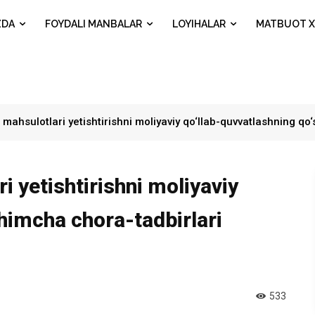
ZDA
FOYDALI MANBALAR
LOYIHALAR
MATBUOT X
i mahsulotlari yetishtirishni moliyaviy qo‘llab-quvvatlashning qo
ri yetishtirishni moliyaviy
himcha chora-tadbirlari
533