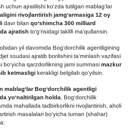
 uchun ajratilishi ko‘zda tutilgan mablag‘lar
aligini rivojlantirish jamg‘armasiga 12 oy
i
davr bilan
qo‘shimcha 300 milliard
da ajratish
to‘g‘risidagi taklifi ma’qullansin.
sobidan yil davomida Bog‘dorchilik agentligining
 ssudasi ajratib borilishini ta’minlash vazifasi
asi bo‘yicha qarzdorlikning jami summasi
mazkur
ib ketmasligi
kerakligi belgilab qo‘yilsin.
 mablag‘lar Bog‘dorchilik agentligi
da yo‘naltirilgan holda
, Bog‘dorchilik
amda mahallada tadbirkorlikni rivojlantirish, aholi
artirish masalalari bo‘yicha tuman (shahar)
a: