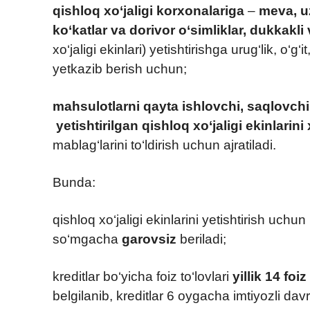
qishloq xo‘jaligi korxonalariga
–
meva, uz
ko‘katlar va dorivor o‘simliklar, dukkakli
xo‘jaligi ekinlari) yetishtirishga urug‘lik, o‘g‘i
yetkazib berish uchun;
mahsulotlarni qayta ishlovchi, saqlovch
yetishtirilgan qishloq xo‘jaligi ekinlarini
mablag‘larini to‘ldirish uchun ajratiladi.
Bunda:
qishloq xo‘jaligi ekinlarini yetishtirish uchun
so‘mgacha
garovsiz
beriladi;
kreditlar bo‘yicha foiz to‘lovlari
yillik 14 foiz
belgilanib, kreditlar 6 oygacha imtiyozli dav