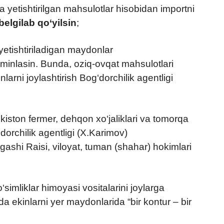
 yetishtirilgan mahsulotlar hisobidan importni
elgilab qo‘yilsin
;
yetishtiriladigan maydonlar
a’minlasin. Bunda, oziq-ovqat mahsulotlari
larni joylashtirish Bog‘dorchilik agentligi
bekiston fermer, dehqon xo‘jaliklari va tomorqa
orchilik agentligi (X.Karimov)
ashi Raisi, viloyat, tuman (shahar) hokimlari
o‘simliklar himoyasi vositalarini joylarga
a ekinlarni yer maydonlarida “bir kontur – bir