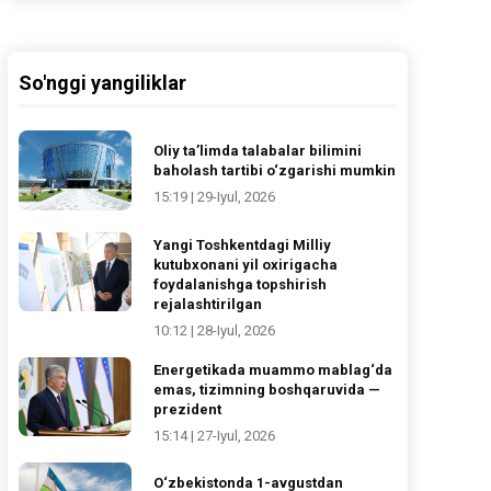
So'nggi yangiliklar
Oliy ta’limda talabalar bilimini
baholash tartibi o‘zgarishi mumkin
15:19 | 29-Iyul, 2026
Yangi Toshkentdagi Milliy
kutubxonani yil oxirigacha
foydalanishga topshirish
rejalashtirilgan
10:12 | 28-Iyul, 2026
Energetikada muammo mablag‘da
emas, tizimning boshqaruvida —
prezident
15:14 | 27-Iyul, 2026
O‘zbekistonda 1-avgustdan