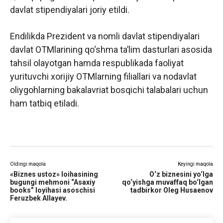
davlat stipendiyalari joriy etildi.
Endilikda Prezident va nomli davlat stipendiyalari
davlat OTMlarining qo‘shma ta’lim dasturlari asosida
tahsil olayotgan hamda respublikada faoliyat
yurituvchi xorijiy OTMlarning filiallari va nodavlat
oliygohlarning bakalavriat bosqichi talabalari uchun
ham tatbiq etiladi.
Oldingi maqola
Keyingi maqola
«Biznes ustoz» loihasining
O‘z biznesini yo‘lga
bugungi mehmoni “Asaxiy
qo‘yishga muvaffaq bo‘lgan
books” loyihasi asoschisi
tadbirkor Oleg Husaenov
Feruzbek Allayev.