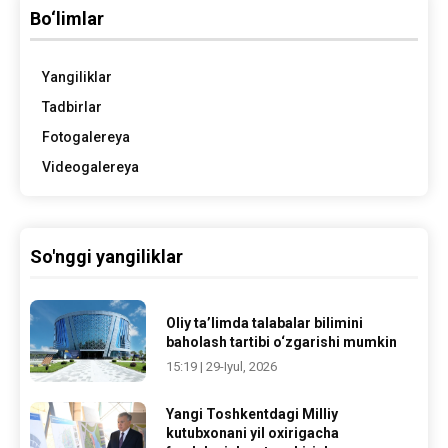
Bo‘limlar
Yangiliklar
Tadbirlar
Fotogalereya
Videogalereya
So'nggi yangiliklar
Oliy ta’limda talabalar bilimini
baholash tartibi o‘zgarishi mumkin
15:19 | 29-Iyul, 2026
Yangi Toshkentdagi Milliy
kutubxonani yil oxirigacha