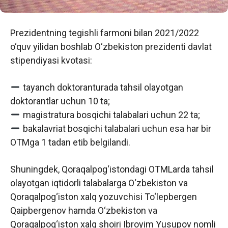
Prezidentning tegishli farmoni bilan 2021/2022
o‘quv yilidan boshlab O‘zbekiston prezidenti davlat
stipendiyasi kvotasi:
tayanch doktoranturada tahsil olayotgan
doktorantlar uchun 10 ta;
magistratura bosqichi talabalari uchun 22 ta;
bakalavriat bosqichi talabalari uchun esa har bir
OTMga 1 tadan etib belgilandi.
Shuningdek, Qoraqalpog‘istondagi OTMLarda tahsil
olayotgan iqtidorli talabalarga O‘zbekiston va
Qoraqalpog‘iston xalq yozuvchisi To‘lepbergen
Qaipbergenov hamda O‘zbekiston va
Qoraqalpog‘iston xalq shoiri Ibroyim Yusupov nomli