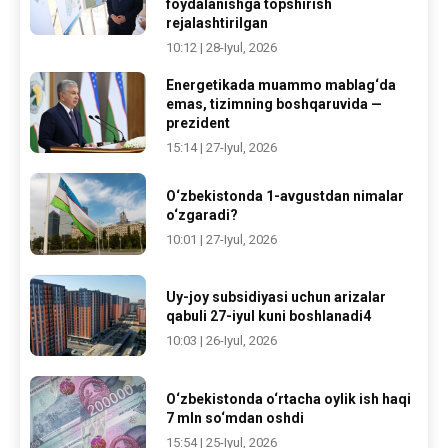
foydalanishga topshirish
rejalashtirilgan
10:12 | 28-Iyul, 2026
Energetikada muammo mablag‘da
emas, tizimning boshqaruvida —
prezident
15:14 | 27-Iyul, 2026
O‘zbekistonda 1-avgustdan nimalar
o‘zgaradi?
10:01 | 27-Iyul, 2026
Uy-joy subsidiyasi uchun arizalar
qabuli 27-iyul kuni boshlanadi4
10:03 | 26-Iyul, 2026
O‘zbekistonda o‘rtacha oylik ish haqi
7 mln so‘mdan oshdi
15:54 | 25-Iyul, 2026