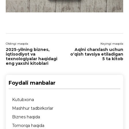
Oldingi maqola
Keyingi maqola
2025-yilning biznes,
Aqlni charxlash uchun
iqtisodiyot va
oʻqish tavsiya etiladigan
texnologiyalar haqidagi
5 ta kitob
eng yaxshi kitoblari
Foydali manbalar
Kutubxona
Mashhur tadbirkorlar
Biznes haqida
Tomorqa haqida