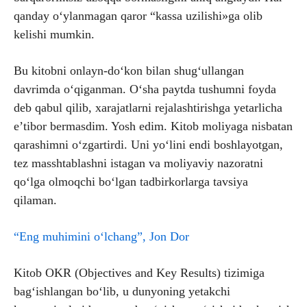
qanday o‘ylanmagan qaror “kassa uzilishi»ga olib
kelishi mumkin.
Bu kitobni onlayn-do‘kon bilan shug‘ullangan
davrimda o‘qiganman. O‘sha paytda tushumni foyda
deb qabul qilib, xarajatlarni rejalashtirishga yetarlicha
e’tibor bermasdim. Yosh edim. Kitob moliyaga nisbatan
qarashimni o‘zgartirdi. Uni yo‘lini endi boshlayotgan,
tez masshtablashni istagan va moliyaviy nazoratni
qo‘lga olmoqchi bo‘lgan tadbirkorlarga tavsiya
qilaman.
“Eng muhimini o‘lchang”, Jon Dor
Kitob OKR (Objectives and Key Results) tizimiga
bag‘ishlangan bo‘lib, u dunyoning yetakchi