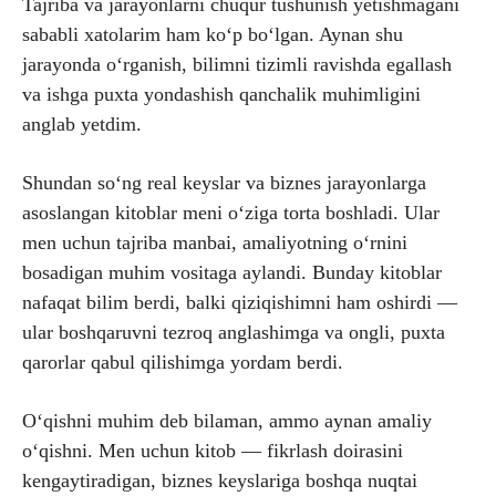
Tajriba va jarayonlarni chuqur tushunish yetishmagani
sababli xatolarim ham ko‘p bo‘lgan. Aynan shu
jarayonda o‘rganish, bilimni tizimli ravishda egallash
va ishga puxta yondashish qanchalik muhimligini
anglab yetdim.
Shundan so‘ng real keyslar va biznes jarayonlarga
asoslangan kitoblar meni o‘ziga torta boshladi. Ular
men uchun tajriba manbai, amaliyotning o‘rnini
bosadigan muhim vositaga aylandi. Bunday kitoblar
nafaqat bilim berdi, balki qiziqishimni ham oshirdi —
ular boshqaruvni tezroq anglashimga va ongli, puxta
qarorlar qabul qilishimga yordam berdi.
O‘qishni muhim deb bilaman, ammo aynan amaliy
o‘qishni. Men uchun kitob — fikrlash doirasini
kengaytiradigan, biznes keyslariga boshqa nuqtai