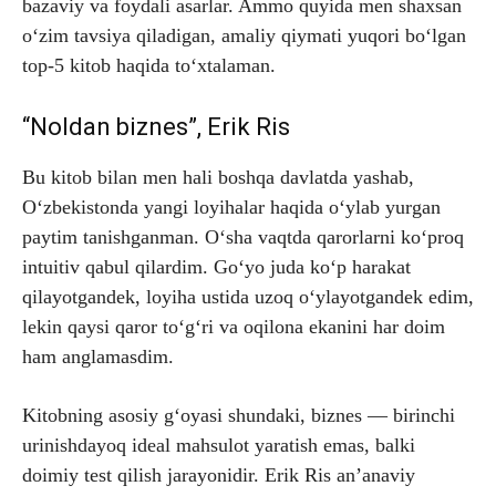
bazaviy va foydali asarlar. Ammo quyida men shaxsan
o‘zim tavsiya qiladigan, amaliy qiymati yuqori bo‘lgan
top-5 kitob haqida to‘xtalaman.
“Noldan biznes”, Erik Ris
Bu kitob bilan men hali boshqa davlatda yashab,
O‘zbekistonda yangi loyihalar haqida o‘ylab yurgan
paytim tanishganman. O‘sha vaqtda qarorlarni ko‘proq
intuitiv qabul qilardim. Go‘yo juda ko‘p harakat
qilayotgandek, loyiha ustida uzoq o‘ylayotgandek edim,
lekin qaysi qaror to‘g‘ri va oqilona ekanini har doim
ham anglamasdim.
Kitobning asosiy g‘oyasi shundaki, biznes — birinchi
urinishdayoq ideal mahsulot yaratish emas, balki
doimiy test qilish jarayonidir. Erik Ris an’anaviy