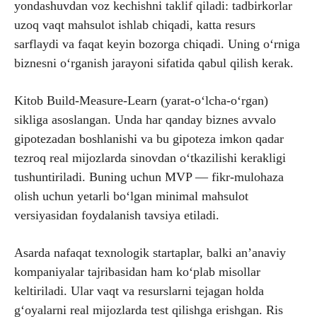
yondashuvdan voz kechishni taklif qiladi: tadbirkorlar
uzoq vaqt mahsulot ishlab chiqadi, katta resurs
sarflaydi va faqat keyin bozorga chiqadi. Uning o‘rniga
biznesni o‘rganish jarayoni sifatida qabul qilish kerak.
Kitob Build-Measure-Learn (yarat-o‘lcha-o‘rgan)
sikliga asoslangan. Unda har qanday biznes avvalo
gipotezadan boshlanishi va bu gipoteza imkon qadar
tezroq real mijozlarda sinovdan o‘tkazilishi kerakligi
tushuntiriladi. Buning uchun MVP — fikr-mulohaza
olish uchun yetarli bo‘lgan minimal mahsulot
versiyasidan foydalanish tavsiya etiladi.
Asarda nafaqat texnologik startaplar, balki an’anaviy
kompaniyalar tajribasidan ham ko‘plab misollar
keltiriladi. Ular vaqt va resurslarni tejagan holda
g‘oyalarni real mijozlarda test qilishga erishgan. Ris