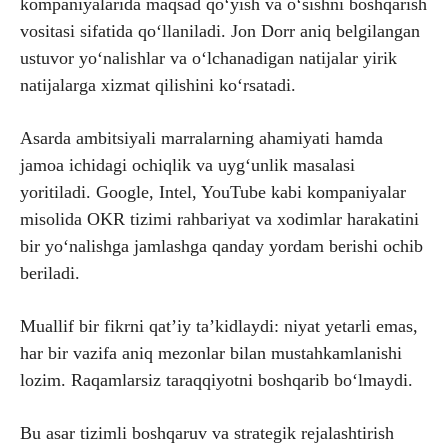
kompaniyalarida maqsad qo‘yish va o‘sishni boshqarish
vositasi sifatida qo‘llaniladi. Jon Dorr aniq belgilangan
ustuvor yo‘nalishlar va o‘lchanadigan natijalar yirik
natijalarga xizmat qilishini ko‘rsatadi.
Asarda ambitsiyali marralarning ahamiyati hamda
jamoa ichidagi ochiqlik va uyg‘unlik masalasi
yoritiladi. Google, Intel, YouTube kabi kompaniyalar
misolida OKR tizimi rahbariyat va xodimlar harakatini
bir yo‘nalishga jamlashga qanday yordam berishi ochib
beriladi.
Muallif bir fikrni qat’iy ta’kidlaydi: niyat yetarli emas,
har bir vazifa aniq mezonlar bilan mustahkamlanishi
lozim. Raqamlarsiz taraqqiyotni boshqarib bo‘lmaydi.
Bu asar tizimli boshqaruv va strategik rejalashtirish