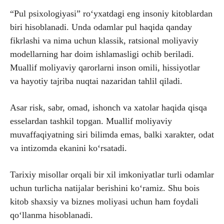
“Pul psixologiyasi” ro‘yxatdagi eng insoniy kitoblardan
biri hisoblanadi. Unda odamlar pul haqida qanday
fikrlashi va nima uchun klassik, ratsional moliyaviy
modellarning har doim ishlamasligi ochib beriladi.
Muallif moliyaviy qarorlarni inson omili, hissiyotlar
va hayotiy tajriba nuqtai nazaridan tahlil qiladi.
Asar risk, sabr, omad, ishonch va xatolar haqida qisqa
esselardan tashkil topgan. Muallif moliyaviy
muvaffaqiyatning siri bilimda emas, balki xarakter, odat
va intizomda ekanini ko‘rsatadi.
Tarixiy misollar orqali bir xil imkoniyatlar turli odamlar
uchun turlicha natijalar berishini ko‘ramiz. Shu bois
kitob shaxsiy va biznes moliyasi uchun ham foydali
qo‘llanma hisoblanadi.