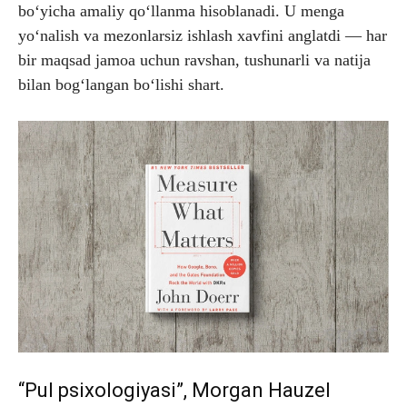
bo‘yicha amaliy qo‘llanma hisoblanadi. U menga
yo‘nalish va mezonlarsiz ishlash xavfini anglatdi — har
bir maqsad jamoa uchun ravshan, tushunarli va natija
bilan bog‘langan bo‘lishi shart.
“Pul psixologiyasi”, Morgan Hauzel