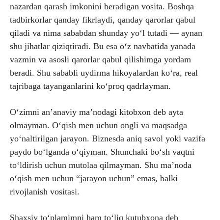
nazardan qarash imkonini beradigan vosita. Boshqa
tadbirkorlar qanday fikrlaydi, qanday qarorlar qabul
qiladi va nima sababdan shunday yo‘l tutadi — aynan
shu jihatlar qiziqtiradi. Bu esa o‘z navbatida yanada
vazmin va asosli qarorlar qabul qilishimga yordam
beradi. Shu sababli uydirma hikoyalardan ko‘ra, real
tajribaga tayanganlarini ko‘proq qadrlayman.
O‘zimni an’anaviy ma’nodagi kitobxon deb ayta
olmayman. O‘qish men uchun ongli va maqsadga
yo‘naltirilgan jarayon. Biznesda aniq savol yoki vazifa
paydo bo‘lganda o‘qiyman. Shunchaki bo‘sh vaqtni
to‘ldirish uchun mutolaa qilmayman. Shu ma’noda
o‘qish men uchun “jarayon uchun” emas, balki
rivojlanish vositasi.
Shaxsiy to‘plamimni ham to‘liq kutubxona deb