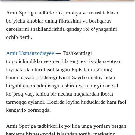
Amir Spot’ga tadbirkorlik, moliya va masshtablash
bo‘yicha kitoblar uning fikrlashini va boshqaruv
qarorlarini shakllantirishda qanday rol o‘ynaganini
ochib berdi.
Amir Usmanxodjayev
— Toshkentdagi
to go ichimliklar segmentida eng tez rivojlanayotgan
loyihalardan biri hisoblangan Pipls tarmog‘ining
hammuassisi. U sherigi Kirill Saydaxmedov bilan
birgalikda brendni ishga tushirdi va u bir yildan sal
ko‘proq vaqt ichida bir nechta nuqtalardan iborat
tarmoqqa aylandi. Hozirda loyiha hududlarda ham faol
kengayib bormoqda.
Amir Spot’ga tadbirkorlik yo‘lida unga yordam bergan
barqaror biznes-model izlashdan tortib, marketing,