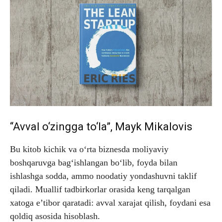
“Avval o‘zingga to‘la”, Mayk Mikalovis
Bu kitob kichik va o‘rta biznesda moliyaviy
boshqaruvga bag‘ishlangan bo‘lib, foyda bilan
ishlashga sodda, ammo noodatiy yondashuvni taklif
qiladi. Muallif tadbirkorlar orasida keng tarqalgan
xatoga e’tibor qaratadi: avval xarajat qilish, foydani esa
qoldiq asosida hisoblash.