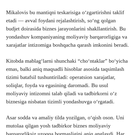
Mikalovis bu mantiqni teskarisiga o‘zgartirishni taklif
etadi — avval foydani rejalashtirish, so‘ng qolgan
budjet doirasida biznes jarayonlarini shakllantirish. Bu
yondashuv kompaniyaning moliyaviy barqarorligiga va
xarajatlar intizomiga boshqacha qarash imkonini beradi.
Kitobda mablag‘larni shunchaki “cho‘ntaklar” bo‘yicha
emas, balki aniq maqsadli hisoblar asosida taqsimlash
tizimi batafsil tushuntiriladi: operatsion xarajatlar,
soliqlar, foyda va egasining daromadi. Bu usul
moliyaviy intizomni talab qiladi va tadbirkorni o‘z
biznesiga nisbatan tizimli yondashuvga o‘rgatadi.
Asar sodda va amaliy tilda yozilgan, o‘qish oson. Uni
mutolaa qilgan yosh tadbirkor biznes moliyaviy
barqarorliksiz uzoqqa bormasligini aniq anglaydi. Har