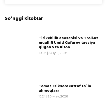
So‘nggi kitoblar
Tirikchilik asoschisi va Troll.uz
muallifi Umid Gafurov tavsiya
qilgan 5 ta kitob
10:05 | 23-Iyul, 2026
Tomas Erikson: «Atrof to`la
ahmoqlar»
15:24 | 26-May, 2026