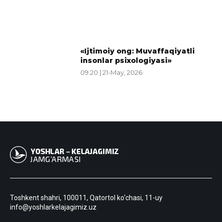
«Ijtimoiy ong: Muvaffaqiyatli
insonlar psixologiyasi»
09:20 | 21-May, 2026
Toshkent shahri, 100011, Qatortol ko‘chasi, 11-uy
info@yoshlarkelajagimiz.uz