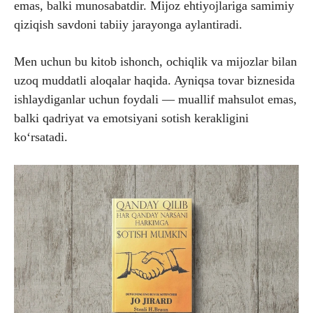
emas, balki munosabatdir. Mijoz ehtiyojlariga samimiy
qiziqish savdoni tabiiy jarayonga aylantiradi.
Men uchun bu kitob ishonch, ochiqlik va mijozlar bilan
uzoq muddatli aloqalar haqida. Ayniqsa tovar biznesida
ishlaydiganlar uchun foydali — muallif mahsulot emas,
balki qadriyat va emotsiyani sotish kerakligini
ko‘rsatadi.