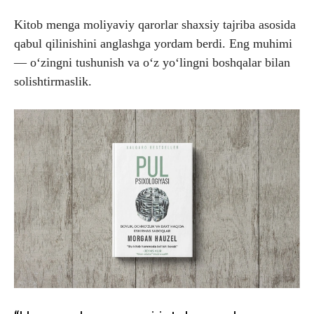
Kitob menga moliyaviy qarorlar shaxsiy tajriba asosida
qabul qilinishini anglashga yordam berdi. Eng muhimi
— o‘zingni tushunish va o‘z yo‘lingni boshqalar bilan
solishtirmaslik.