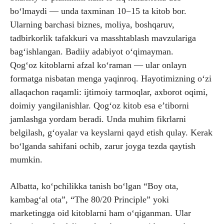
bo‘lmaydi — unda taxminan 10−15 ta kitob bor.
Ularning barchasi biznes, moliya, boshqaruv,
tadbirkorlik tafakkuri va masshtablash mavzulariga
bag‘ishlangan. Badiiy adabiyot o‘qimayman.
Qog‘oz kitoblarni afzal ko‘raman — ular onlayn
formatga nisbatan menga yaqinroq. Hayotimizning o‘zi
allaqachon raqamli: ijtimoiy tarmoqlar, axborot oqimi,
doimiy yangilanishlar. Qog‘oz kitob esa e’tiborni
jamlashga yordam beradi. Unda muhim fikrlarni
belgilash, g‘oyalar va keyslarni qayd etish qulay. Kerak
bo‘lganda sahifani ochib, zarur joyga tezda qaytish
mumkin.
Albatta, ko‘pchilikka tanish bo‘lgan “Boy ota,
kambag‘al ota”, “The 80/20 Principle” yoki
marketingga oid kitoblarni ham o‘qiganman. Ular