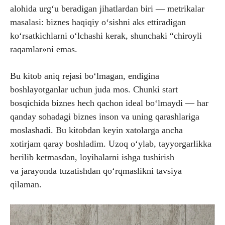
alohida urg‘u beradigan jihatlardan biri — metrikalar
masalasi: biznes haqiqiy o‘sishni aks ettiradigan
ko‘rsatkichlarni o‘lchashi kerak, shunchaki “chiroyli
raqamlar»ni emas.
Bu kitob aniq rejasi bo‘lmagan, endigina
boshlayotganlar uchun juda mos. Chunki start
bosqichida biznes hech qachon ideal bo‘lmaydi — har
qanday sohadagi biznes inson va uning qarashlariga
moslashadi. Bu kitobdan keyin xatolarga ancha
xotirjam qaray boshladim. Uzoq o‘ylab, tayyorgarlikka
berilib ketmasdan, loyihalarni ishga tushirish
va jarayonda tuzatishdan qo‘rqmaslikni tavsiya
qilaman.