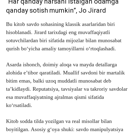
“Har qanday narsani istalgan odamga
qanday sotish mumkin”, Jo Jirard
Bu kitob savdo sohasining klassik asarlaridan biri
hisoblanadi. Jirard tarixdagi eng muvaffaqiyatli
sotuvchilardan biri sifatida mijozlar bilan munosabat
qurish bo‘yicha amaliy tamoyillarni o‘rtoqlashadi.
Asarda ishonch, doimiy aloqa va mayda detallarga
alohida e’tibor qaratiladi. Muallif savdoni bir martalik
bitim emas, balki uzoq muddatli munosabat deb
ta’kidlaydi. Reputatsiya, tavsiyalar va takroriy savdolar
esa muvaffaqiyatning ajralmas qismi sifatida
ko‘rsatiladi.
Kitob sodda tilda yozilgan va real misollar bilan
boyitilgan. Asosiy g‘oya shuki: savdo manipulyatsiya