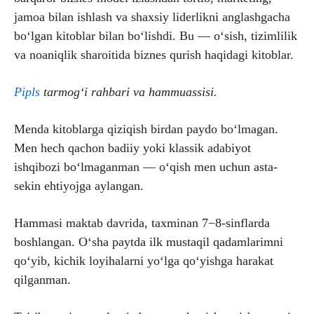
jamoa bilan ishlash va shaxsiy liderlikni anglashgacha
bo‘lgan kitoblar bilan bo‘lishdi. Bu — o‘sish, tizimlilik
va noaniqlik sharoitida biznes qurish haqidagi kitoblar.
Pipls
tarmog‘i rahbari va hammuassisi
.
Menda kitoblarga qiziqish birdan paydo bo‘lmagan.
Men hech qachon badiiy yoki klassik adabiyot
ishqibozi bo‘lmaganman — o‘qish men uchun asta-
sekin ehtiyojga aylangan.
Hammasi maktab davrida, taxminan 7−8-sinflarda
boshlangan. O‘sha paytda ilk mustaqil qadamlarimni
qo‘yib, kichik loyihalarni yo‘lga qo‘yishga harakat
qilganman.