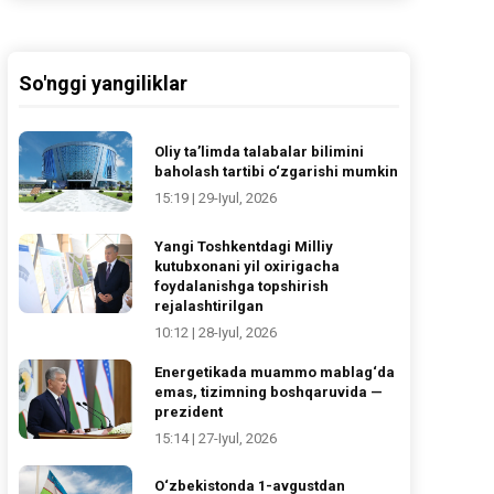
So'nggi yangiliklar
Oliy ta’limda talabalar bilimini
baholash tartibi o‘zgarishi mumkin
15:19 | 29-Iyul, 2026
Yangi Toshkentdagi Milliy
kutubxonani yil oxirigacha
foydalanishga topshirish
rejalashtirilgan
10:12 | 28-Iyul, 2026
Energetikada muammo mablag‘da
emas, tizimning boshqaruvida —
prezident
15:14 | 27-Iyul, 2026
O‘zbekistonda 1-avgustdan