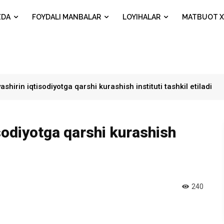
ZDA
FOYDALI MANBALAR
LOYIHALAR
MATBUOT X
shirin iqtisodiyotga qarshi kurashish instituti tashkil etiladi
sodiyotga qarshi kurashish
240