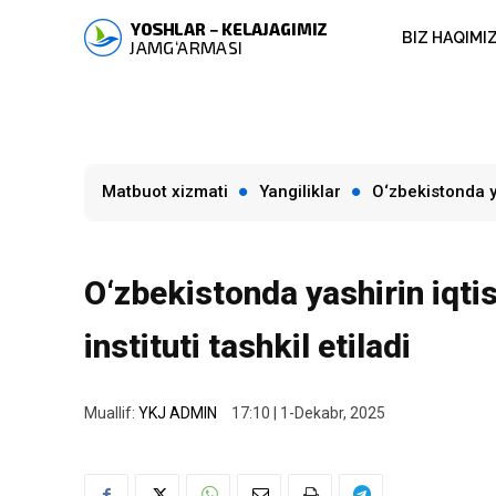
BIZ HAQIMI
Matbuot xizmati
Yangiliklar
O‘zbekistonda ya
O‘zbekistonda yashirin iqti
instituti tashkil etiladi
Muallif:
YKJ ADMIN
17:10 | 1-Dekabr, 2025