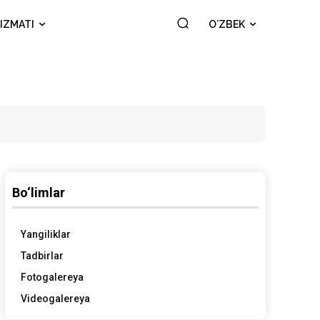
IZMATI
OʻZBEK
Bo‘limlar
Yangiliklar
Tadbirlar
Fotogalereya
Videogalereya