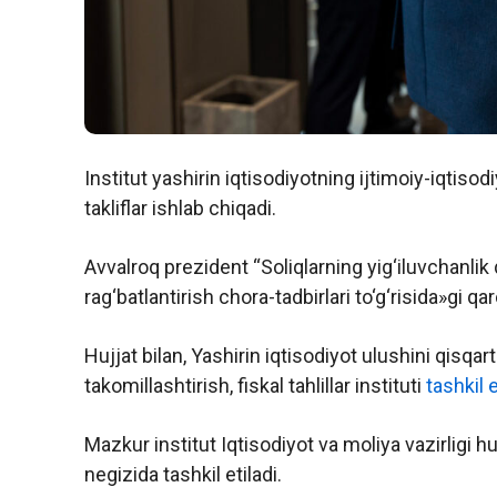
Institut yashirin iqtisodiyotning ijtimoiy-iqtisodiy
takliflar ishlab chiqadi.
Avvalroq prezident “Soliqlarning yig‘iluvchanlik d
rag‘batlantirish chora-tadbirlari to‘g‘risida»gi q
Hujjat bilan, Yashirin iqtisodiyot ulushini qisqar
takomillashtirish, fiskal tahlillar instituti
tashkil e
Mazkur institut Iqtisodiyot va moliya vazirligi huz
negizida tashkil etiladi.