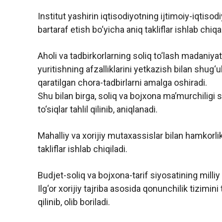
Institut yashirin iqtisodiyotning ijtimoiy-iqtisodi
bartaraf etish bo‘yicha aniq takliflar ishlab chiqa
Aholi va tadbirkorlarning soliq to‘lash madaniyat
yuritishning afzalliklarini yetkazish bilan shug‘
qaratilgan chora-tadbirlarni amalga oshiradi.
Shu bilan birga, soliq va bojxona maʼmurchiligi
to‘siqlar tahlil qilinib, aniqlanadi.
Mahalliy va xorijiy mutaxassislar bilan hamkorlik
takliflar ishlab chiqiladi.
Budjet-soliq va bojxona-tarif siyosatining milliy i
Ilg‘or xorijiy tajriba asosida qonunchilik tizimini
qilinib, olib boriladi.