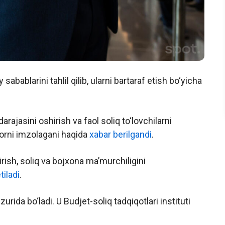
 sabablarini tahlil qilib, ularni bartaraf etish bo‘yicha
arajasini oshirish va faol soliq to‘lovchilarni
arorni imzolagani haqida
xabar berilgandi
.
tirish, soliq va bojxona maʼmurchiligini
tiladi
.
urida bo‘ladi. U Budjet-soliq tadqiqotlari instituti