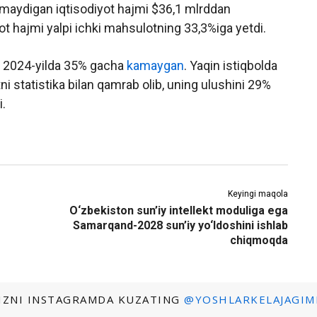
ilmaydigan iqtisodiyot hajmi $36,1 mlrddan
ot hajmi yalpi ichki mahsulotning 33,3%iga yetdi.
an 2024-yilda 35% gacha
kamaygan
. Yaqin istiqbolda
ni statistika bilan qamrab olib, uning ulushini 29%
i.
Keyingi maqola
O‘zbekiston sun’iy intellekt moduliga ega
Samarqand-2028 sun’iy yo‘ldoshini ishlab
chiqmoqda
IZNI INSTAGRAMDA KUZATING
@YOSHLARKELAJAGIM