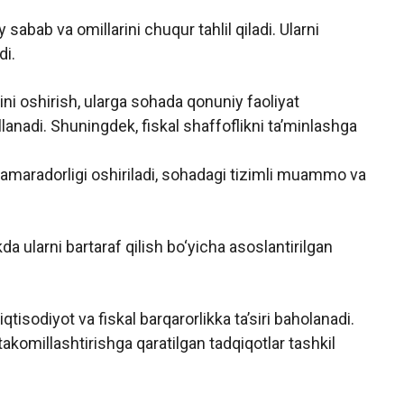
y sabab va omillarini chuqur tahlil qiladi. Ularni
di.
ini oshirish, ularga sohada qonuniy faoliyat
ullanadi. Shuningdek, fiskal shaffoflikni taʼminlashga
 samaradorligi oshiriladi, sohadagi tizimli muammo va
da ularni bartaraf qilish bo‘yicha asoslantirilgan
qtisodiyot va fiskal barqarorlikka taʼsiri baholanadi.
 takomillashtirishga qaratilgan tadqiqotlar tashkil