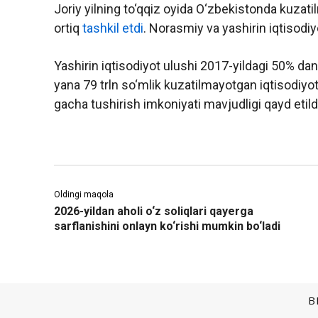
Joriy yilning to‘qqiz oyida O‘zbekistonda kuzat
ortiq
tashkil etdi
. Norasmiy va yashirin iqtisodiy
Yashirin iqtisodiyot ulushi 2017-yildagi 50% d
yana 79 trln so‘mlik kuzatilmayotgan iqtisodiyot
gacha tushirish imkoniyati mavjudligi qayd etild
Oldingi maqola
2026-yildan aholi o‘z soliqlari qayerga
sarflanishini onlayn ko‘rishi mumkin bo‘ladi
B