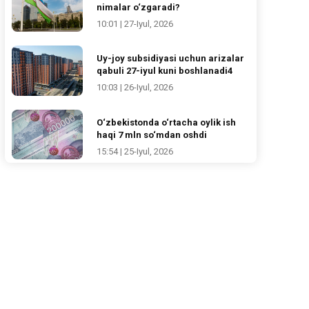
nimalar o‘zgaradi?
10:01 | 27-Iyul, 2026
Uy-joy subsidiyasi uchun arizalar
qabuli 27-iyul kuni boshlanadi4
10:03 | 26-Iyul, 2026
O‘zbekistonda o‘rtacha oylik ish
haqi 7 mln so‘mdan oshdi
15:54 | 25-Iyul, 2026