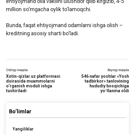
ehtiyojmand oila vakilini ulushdor qilib kirgizib, 4-5
million so‘mgacha oylik to‘lamoqchi.
Bunda, faqat ehtiyojmand odamlarni ishga olish –
kreditning asosiy sharti bo‘ladi.
Oldingi maqola
Keyingi maqola
Xotin-qizlar.uz platformasi
546 nafar yoshlar «Yosh
doirasida muammolarni
tadbirkor» tanlovining
o‘rganish moduli ishga
hududiy bosqichiga
tushiriladi
yoʻllanma oldi
Bo‘limlar
Yangiliklar