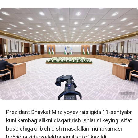
Prezident Shavkat Mirziyoyev raisligida 11-sentyabr
kuni kambagʻallikni qisqartirish ishlarini keyingi sifat
bosqichiga olib chiqish masalallari muhokamasi
boʻyicha videoselektor yigʻilishi oʻtkazildi.