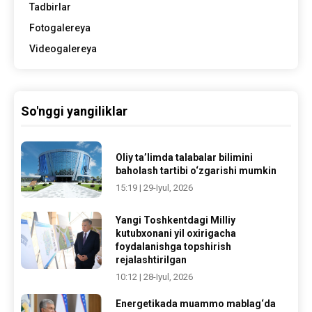
Tadbirlar
Fotogalereya
Videogalereya
So'nggi yangiliklar
Oliy ta’limda talabalar bilimini
baholash tartibi o‘zgarishi mumkin
15:19 | 29-Iyul, 2026
Yangi Toshkentdagi Milliy
kutubxonani yil oxirigacha
foydalanishga topshirish
rejalashtirilgan
10:12 | 28-Iyul, 2026
Energetikada muammo mablag‘da