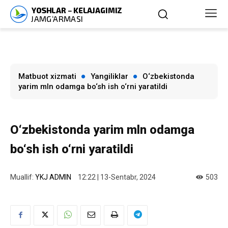
Matbuot xizmati
Yangiliklar
O‘zbekistonda
yarim mln odamga bo‘sh ish o‘rni yaratildi
O‘zbekistonda yarim mln odamga
bo‘sh ish o‘rni yaratildi
Muallif:
YKJ ADMIN
12:22 | 13-Sentabr, 2024
503