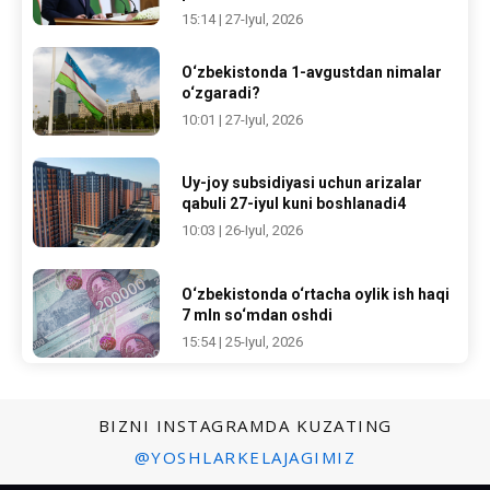
15:14 | 27-Iyul, 2026
O‘zbekistonda 1-avgustdan nimalar
o‘zgaradi?
10:01 | 27-Iyul, 2026
Uy-joy subsidiyasi uchun arizalar
qabuli 27-iyul kuni boshlanadi4
10:03 | 26-Iyul, 2026
O‘zbekistonda o‘rtacha oylik ish haqi
7 mln so‘mdan oshdi
15:54 | 25-Iyul, 2026
BIZNI INSTAGRAMDA KUZATING
@YOSHLARKELAJAGIMIZ