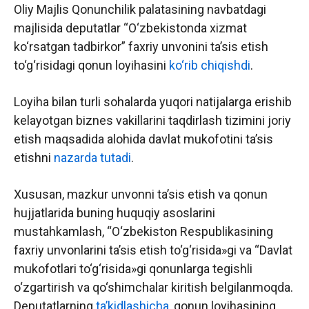
Oliy Majlis Qonunchilik palatasining navbatdagi
majlisida deputatlar “O‘zbekistonda xizmat
ko‘rsatgan tadbirkor” faxriy unvonini ta’sis etish
to‘g‘risidagi qonun loyihasini
ko‘rib chiqishdi
.
Loyiha bilan turli sohalarda yuqori natijalarga erishib
kelayotgan biznes vakillarini taqdirlash tizimini joriy
etish maqsadida alohida davlat mukofotini ta’sis
etishni
nazarda tutadi
.
Xususan, mazkur unvonni ta’sis etish va qonun
hujjatlarida buning huquqiy asoslarini
mustahkamlash, “O‘zbekiston Respublikasining
faxriy unvonlarini ta’sis etish to‘g‘risida»gi va “Davlat
mukofotlari to‘g‘risida»gi qonunlarga tegishli
o‘zgartirish va qo‘shimchalar kiritish belgilanmoqda.
Deputatlarning
ta’kidlashicha
, qonun loyihasining