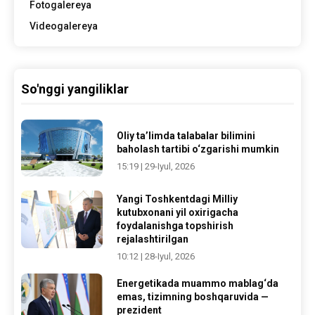
Fotogalereya
Videogalereya
So'nggi yangiliklar
Oliy ta’limda talabalar bilimini
baholash tartibi o‘zgarishi mumkin
15:19 | 29-Iyul, 2026
Yangi Toshkentdagi Milliy
kutubxonani yil oxirigacha
foydalanishga topshirish
rejalashtirilgan
10:12 | 28-Iyul, 2026
Energetikada muammo mablag‘da
emas, tizimning boshqaruvida —
prezident