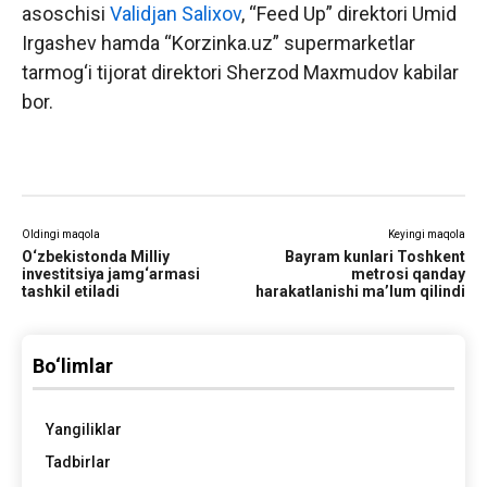
asoschisi
Validjan Salixov
, “Feed Up” direktori Umid
Irgashev hamda “Korzinka.uz” supermarketlar
tarmog‘i tijorat direktori Sherzod Maxmudov kabilar
bor.
Oldingi maqola
Keyingi maqola
O‘zbekistonda Milliy
Bayram kunlari Toshkent
investitsiya jamg‘armasi
metrosi qanday
tashkil etiladi
harakatlanishi ma’lum qilindi
Bo‘limlar
Yangiliklar
Tadbirlar