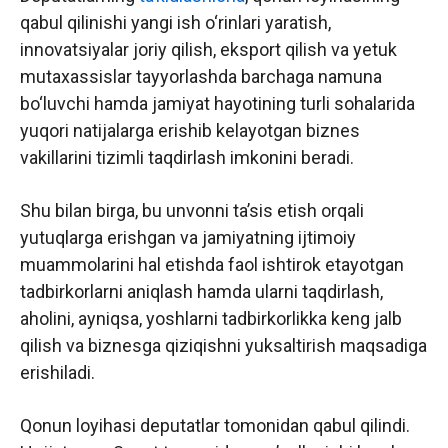
qabul qilinishi yangi ish o‘rinlari yaratish,
innovatsiyalar joriy qilish, eksport qilish va yetuk
mutaxassislar tayyorlashda barchaga namuna
bo‘luvchi hamda jamiyat hayotining turli sohalarida
yuqori natijalarga erishib kelayotgan biznes
vakillarini tizimli taqdirlash imkonini beradi.
Shu bilan birga, bu unvonni ta’sis etish orqali
yutuqlarga erishgan va jamiyatning ijtimoiy
muammolarini hal etishda faol ishtirok etayotgan
tadbirkorlarni aniqlash hamda ularni taqdirlash,
aholini, ayniqsa, yoshlarni tadbirkorlikka keng jalb
qilish va biznesga qiziqishni yuksaltirish maqsadiga
erishiladi.
Qonun loyihasi deputatlar tomonidan qabul qilindi.