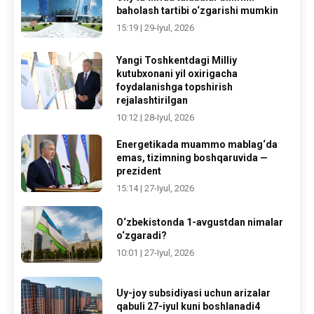
baholash tartibi o‘zgarishi mumkin
15:19 | 29-Iyul, 2026
Yangi Toshkentdagi Milliy
kutubxonani yil oxirigacha
foydalanishga topshirish
rejalashtirilgan
10:12 | 28-Iyul, 2026
Energetikada muammo mablag‘da
emas, tizimning boshqaruvida —
prezident
15:14 | 27-Iyul, 2026
O‘zbekistonda 1-avgustdan nimalar
o‘zgaradi?
10:01 | 27-Iyul, 2026
Uy-joy subsidiyasi uchun arizalar
qabuli 27-iyul kuni boshlanadi4