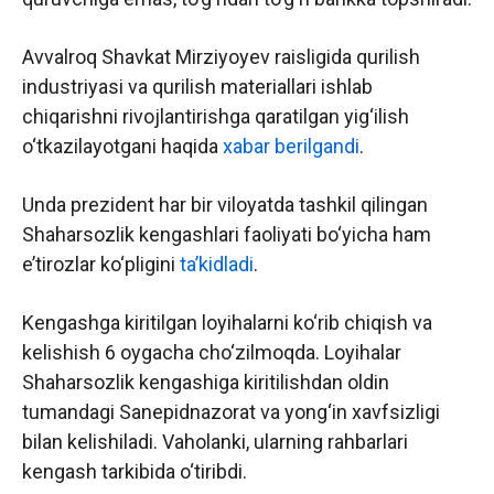
Avvalroq Shavkat Mirziyoyev raisligida qurilish
industriyasi va qurilish materiallari ishlab
chiqarishni rivojlantirishga qaratilgan yig‘ilish
o‘tkazilayotgani haqida
xabar berilgandi
.
Unda prezident har bir viloyatda tashkil qilingan
Shaharsozlik kengashlari faoliyati bo‘yicha ham
e’tirozlar ko‘pligini
ta’kidladi
.
Kengashga kiritilgan loyihalarni ko‘rib chiqish va
kelishish 6 oygacha cho‘zilmoqda. Loyihalar
Shaharsozlik kengashiga kiritilishdan oldin
tumandagi Sanepidnazorat va yong‘in xavfsizligi
bilan kelishiladi. Vaholanki, ularning rahbarlari
kengash tarkibida o‘tiribdi.