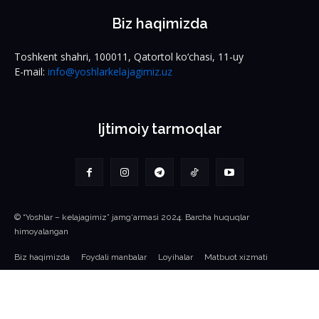
Biz haqimizda
Toshkent shahri, 100011, Qatortol ko‘chasi, 11-uy
E-mail:
info@yoshlarkelajagimiz.uz
Ijtimoiy tarmoqlar
© “Yoshlar – kelajagimiz” jamg‘armasi 2024. Barcha huquqlar
himoyalangan
Biz haqimizda
Foydali manbalar
Loyihalar
Matbuot xizmati