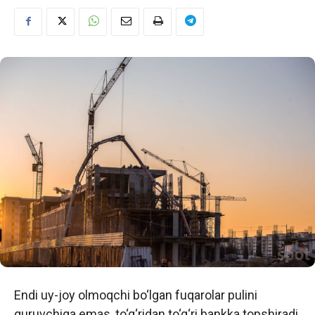
Endi uy-joy olmoqchi bo‘lgan fuqarolar pulini
quruvchiga emas, to‘g‘ridan to‘g‘ri bankka topshiradi.