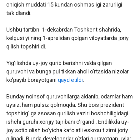
chiqish muddati 15 kundan oshmasligi zarurligi
ta’kidlandi.
Ushbu tartibni 1-dekabrdan Toshkent shahrida,
kelgusi yilning 1-aprelidan qolgan viloyatlarda joriy
qilish topshirildi.
Yig‘ilishda uy-joy qurib berishni va’da qilgan
quruvchi va bunga pul tikkan aholi o‘rtasida nizolar
ko‘payib borayotgani
qayd etildi
.
Bunday noinsof quruvchilarga aldanib, odamlar ham
uysiz, ham pulsiz qolmoqda. Shu bois prezident
topshirig‘iga asosan qurilish vaziri boshchiligidagi
ishchi guruhi xorijiy tajribani o‘rgandi. Endilikda uy-
joy sotib olish bo‘yicha kafolatli eskrou tizimi joriy
qilinadi. Bunda developerlar o‘zlari qurayotgan uylar