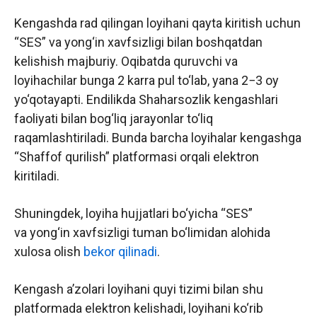
Kengashda rad qilingan loyihani qayta kiritish uchun
“SES” va yong‘in xavfsizligi bilan boshqatdan
kelishish majburiy. Oqibatda quruvchi va
loyihachilar bunga 2 karra pul to‘lab, yana 2−3 oy
yo‘qotayapti. Endilikda Shaharsozlik kengashlari
faoliyati bilan bog‘liq jarayonlar to‘liq
raqamlashtiriladi. Bunda barcha loyihalar kengashga
“Shaffof qurilish” platformasi orqali elektron
kiritiladi.
Shuningdek, loyiha hujjatlari bo‘yicha “SES”
va yong‘in xavfsizligi tuman bo‘limidan alohida
xulosa olish
bekor qilinadi
.
Kengash a’zolari loyihani quyi tizimi bilan shu
platformada elektron kelishadi, loyihani ko‘rib