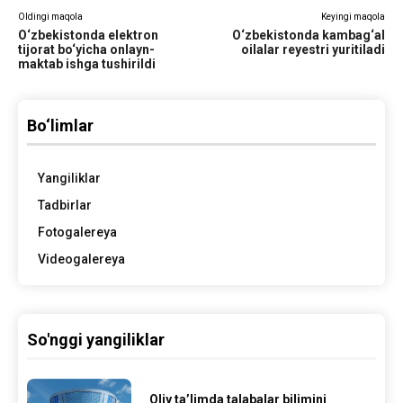
Oldingi maqola
Keyingi maqola
O‘zbekistonda elektron
O‘zbekistonda kambag‘al
tijorat bo‘yicha onlayn-
oilalar reyestri yuritiladi
maktab ishga tushirildi
Bo‘limlar
Yangiliklar
Tadbirlar
Fotogalereya
Videogalereya
So'nggi yangiliklar
Oliy ta’limda talabalar bilimini