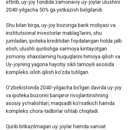
ettirib, uy-joy fondida zamonaviy uy-joylar ulushini
2040-yilgacha 50% ga yetkazish belgilandi.
Shu bilan birga, uy-joy bozoriga bank moliyasi va
institutsional investorlar mablag‘larini, shu
jumladan, ipoteka kreditidan foydalangan holda jalb
etish, ulushli qurilishga sarmoya kiritayotgan
jismoniy shaxslarning huquqlarini himoya qilish va
Uy-joyning yagona hayotiy sikli tamoyili asosida
kompleks isloh qilish ko‘zda tutilgan.
O‘zbekistonda 2040-yilgacha bo‘lgan davrda uy-joy
va ipoteka bozorini barqaror rivojlantirishning
asosiy yo‘nalishlari, maqsadli ko‘rsatkich hamda
kompleks chora-tadbirlar ishlab chiqiladi.
Qurib bitkazilmagan uy-joylar hamda sanoat