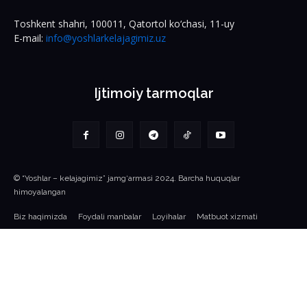
Toshkent shahri, 100011, Qatortol ko‘chasi, 11-uy
E-mail:
info@yoshlarkelajagimiz.uz
Ijtimoiy tarmoqlar
© “Yoshlar – kelajagimiz” jamg‘armasi 2024. Barcha huquqlar
himoyalangan
Biz haqimizda
Foydali manbalar
Loyihalar
Matbuot xizmati