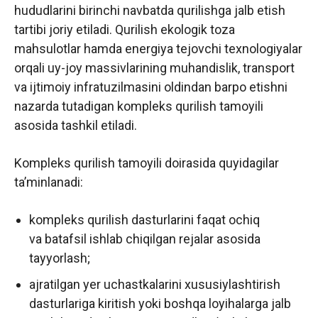
hududlarini birinchi navbatda qurilishga jalb etish
tartibi joriy etiladi. Qurilish ekologik toza
mahsulotlar hamda energiya tejovchi texnologiyalar
orqali uy-joy massivlarining muhandislik, transport
va ijtimoiy infratuzilmasini oldindan barpo etishni
nazarda tutadigan kompleks qurilish tamoyili
asosida tashkil etiladi.
Kompleks qurilish tamoyili doirasida quyidagilar
ta’minlanadi:
kompleks qurilish dasturlarini faqat ochiq
va batafsil ishlab chiqilgan rejalar asosida
tayyorlash;
ajratilgan yer uchastkalarini xususiylashtirish
dasturlariga kiritish yoki boshqa loyihalarga jalb