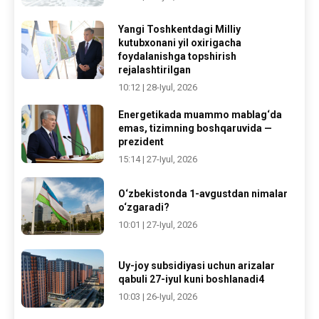
Yangi Toshkentdagi Milliy
kutubxonani yil oxirigacha
foydalanishga topshirish
rejalashtirilgan
10:12 | 28-Iyul, 2026
Energetikada muammo mablag‘da
emas, tizimning boshqaruvida —
prezident
15:14 | 27-Iyul, 2026
O‘zbekistonda 1-avgustdan nimalar
o‘zgaradi?
10:01 | 27-Iyul, 2026
Uy-joy subsidiyasi uchun arizalar
qabuli 27-iyul kuni boshlanadi4
10:03 | 26-Iyul, 2026