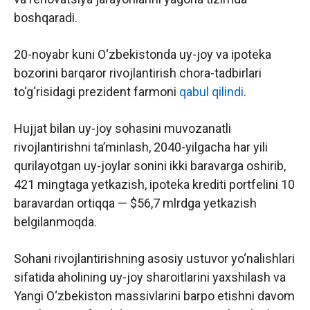
boshqaradi.
20-noyabr kuni O‘zbekistonda uy-joy va ipoteka
bozorini barqaror rivojlantirish chora-tadbirlari
to‘g‘risidagi prezident farmoni
qabul qilindi
.
Hujjat bilan uy-joy sohasini muvozanatli
rivojlantirishni ta’minlash, 2040-yilgacha har yili
qurilayotgan uy-joylar sonini ikki baravarga oshirib,
421 mingtaga yetkazish, ipoteka krediti portfelini 10
baravardan ortiqqa — $56,7 mlrdga yetkazish
belgilanmoqda.
Sohani rivojlantirishning asosiy ustuvor yo‘nalishlari
sifatida aholining uy-joy sharoitlarini yaxshilash va
Yangi O‘zbekiston massivlarini barpo etishni davom