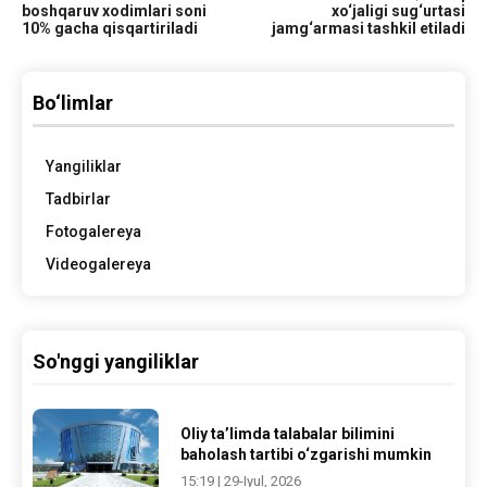
boshqaruv xodimlari soni
xo‘jaligi sug‘urtasi
10% gacha qisqartiriladi
jamg‘armasi tashkil etiladi
Bo‘limlar
Yangiliklar
Tadbirlar
Fotogalereya
Videogalereya
So'nggi yangiliklar
Oliy ta’limda talabalar bilimini
baholash tartibi o‘zgarishi mumkin
15:19 | 29-Iyul, 2026