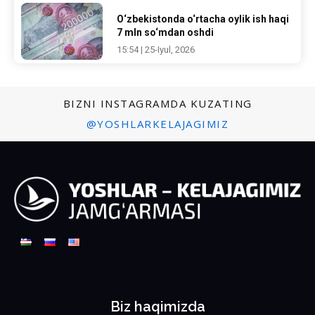
O‘zbekistonda o‘rtacha oylik ish haqi
7 mln so‘mdan oshdi
15:54 | 25-Iyul, 2026
BIZNI INSTAGRAMDA KUZATING
@YOSHLARKELAJAGIMIZ
Biz haqimizda