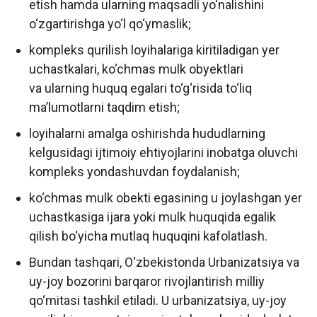
etish hamda ularning maqsadli yo‘nalishini
o‘zgartirishga yo‘l qo‘ymaslik;
kompleks qurilish loyihalariga kiritiladigan yer
uchastkalari, ko‘chmas mulk obyektlari
va ularning huquq egalari to‘g‘risida to‘liq
ma’lumotlarni taqdim etish;
loyihalarni amalga oshirishda hududlarning
kelgusidagi ijtimoiy ehtiyojlarini inobatga oluvchi
kompleks yondashuvdan foydalanish;
ko‘chmas mulk obekti egasining u joylashgan yer
uchastkasiga ijara yoki mulk huquqida egalik
qilish bo‘yicha mutlaq huquqini kafolatlash.
Bundan tashqari, O‘zbekistonda Urbanizatsiya va
uy-joy bozorini barqaror rivojlantirish milliy
qo‘mitasi tashkil etiladi. U urbanizatsiya, uy-joy