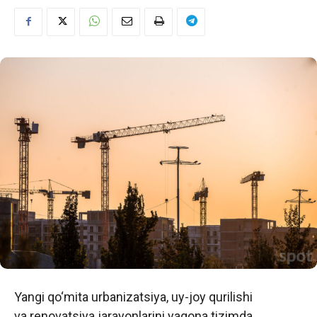
Yangi qo‘mita urbanizatsiya, uy-joy qurilishi
va renovatsiya jarayonlarini yagona tizimda