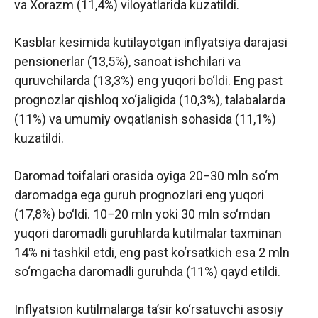
va Xorazm (11,4%) viloyatlarida kuzatildi.
Kasblar kesimida kutilayotgan inflyatsiya darajasi
pensionerlar (13,5%), sanoat ishchilari va
quruvchilarda (13,3%) eng yuqori bo‘ldi. Eng past
prognozlar qishloq xo‘jaligida (10,3%), talabalarda
(11%) va umumiy ovqatlanish sohasida (11,1%)
kuzatildi.
Daromad toifalari orasida oyiga 20−30 mln so‘m
daromadga ega guruh prognozlari eng yuqori
(17,8%) bo‘ldi. 10−20 mln yoki 30 mln so‘mdan
yuqori daromadli guruhlarda kutilmalar taxminan
14% ni tashkil etdi, eng past ko‘rsatkich esa 2 mln
so‘mgacha daromadli guruhda (11%) qayd etildi.
Inflyatsion kutilmalarga taʼsir ko‘rsatuvchi asosiy