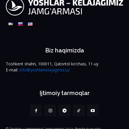
Biz haqimizda
Toshkent shahri, 100011, Qatortol ko‘chasi, 11-uy
E-mail:
info@yoshlarkelajagimiz.uz
Ijtimoiy tarmoqlar
© “Yoshlar – kelajagimiz” jamg‘armasi 2024. Barcha huquqlar