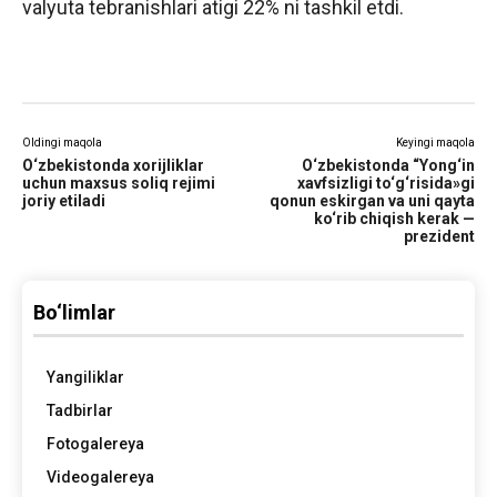
valyuta tebranishlari atigi 22% ni tashkil etdi.
Oldingi maqola
Keyingi maqola
O‘zbekistonda xorijliklar
O‘zbekistonda “Yong‘in
uchun maxsus soliq rejimi
xavfsizligi to‘g‘risida»gi
joriy etiladi
qonun eskirgan va uni qayta
ko‘rib chiqish kerak —
prezident
Bo‘limlar
Yangiliklar
Tadbirlar
Fotogalereya
Videogalereya