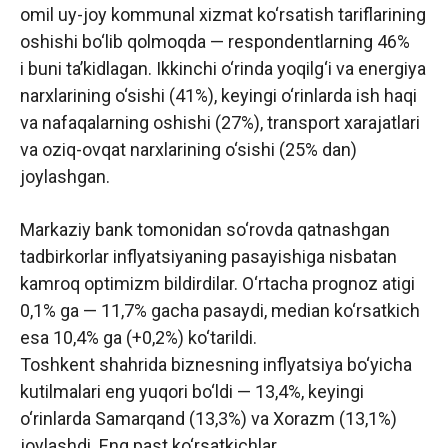
omil uy-joy kommunal xizmat ko‘rsatish tariflarining
oshishi bo‘lib qolmoqda — respondentlarning 46%
i buni taʼkidlagan. Ikkinchi o‘rinda yoqilg‘i va energiya
narxlarining o‘sishi (41%), keyingi o‘rinlarda ish haqi
va nafaqalarning oshishi (27%), transport xarajatlari
va oziq-ovqat narxlarining o‘sishi (25% dan)
joylashgan.
Markaziy bank tomonidan so‘rovda qatnashgan
tadbirkorlar inflyatsiyaning pasayishiga nisbatan
kamroq optimizm bildirdilar. O‘rtacha prognoz atigi
0,1% ga — 11,7% gacha pasaydi, median ko‘rsatkich
esa 10,4% ga (+0,2%) ko‘tarildi.
Toshkent shahrida biznesning inflyatsiya bo‘yicha
kutilmalari eng yuqori bo‘ldi — 13,4%, keyingi
o‘rinlarda Samarqand (13,3%) va Xorazm (13,1%)
joylashdi. Eng past ko‘rsatkichlar