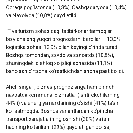
Qoraqalpog‘istonda (10,3%), Qashqadaryoda (10,4%)
va Navoiyda (10,8%) qayd etildi.
IT va turizm sohasidagi tadbirkorlar tarmoqlar
bo‘yicha eng yuqori prognozlarni berdilar — 13,3%,
logistika sohasi 12,9% bilan keyingi o‘rinda turadi.
Boshqa tomondan, savdo va sanoatda (10,8%),
shuningdek, qishloq xo‘jaligi sohasida (11,1%)
baholash o‘rtacha ko‘rsatkichdan ancha past bo‘ldi.
Aholi singari, biznes prognozlariga ham birinchi
navbatda kommunal xizmatlar (ishtirokchilarning
44% i) va energiya narxlarining o‘sishi (41%) taʼsir
ko‘rsatmoqda. Boshqa variantlardan ko‘pincha
transport xarajatlarining oshishi (30%) va ish
haqining ko‘tarilishi (29%) qayd etilgan bo‘lsa,