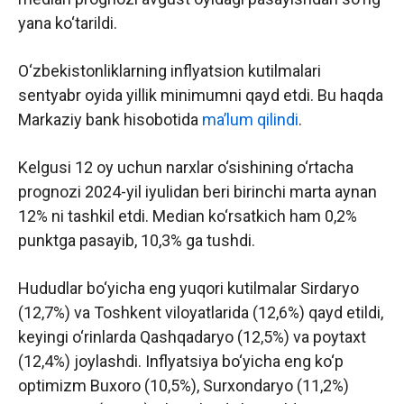
yana ko‘tarildi.
O‘zbekistonliklarning inflyatsion kutilmalari
sentyabr oyida yillik minimumni qayd etdi. Bu haqda
Markaziy bank hisobotida
maʼlum qilindi
.
Kelgusi 12 oy uchun narxlar o‘sishining o‘rtacha
prognozi 2024-yil iyulidan beri birinchi marta aynan
12% ni tashkil etdi. Median ko‘rsatkich ham 0,2%
punktga pasayib, 10,3% ga tushdi.
Hududlar bo‘yicha eng yuqori kutilmalar Sirdaryo
(12,7%) va Toshkent viloyatlarida (12,6%) qayd etildi,
keyingi o‘rinlarda Qashqadaryo (12,5%) va poytaxt
(12,4%) joylashdi. Inflyatsiya bo‘yicha eng ko‘p
optimizm Buxoro (10,5%), Surxondaryo (11,2%)