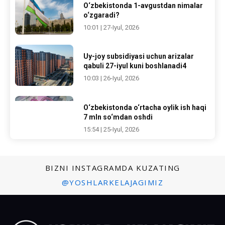
O‘zbekistonda 1-avgustdan nimalar
o‘zgaradi?
10:01 | 27-Iyul, 2026
Uy-joy subsidiyasi uchun arizalar
qabuli 27-iyul kuni boshlanadi4
10:03 | 26-Iyul, 2026
O‘zbekistonda o‘rtacha oylik ish haqi
7 mln so‘mdan oshdi
15:54 | 25-Iyul, 2026
BIZNI INSTAGRAMDA KUZATING
@YOSHLARKELAJAGIMIZ