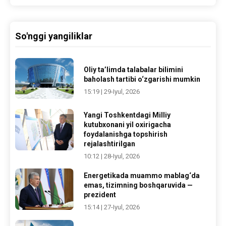
So'nggi yangiliklar
Oliy ta’limda talabalar bilimini
baholash tartibi o‘zgarishi mumkin
15:19 | 29-Iyul, 2026
Yangi Toshkentdagi Milliy
kutubxonani yil oxirigacha
foydalanishga topshirish
rejalashtirilgan
10:12 | 28-Iyul, 2026
Energetikada muammo mablag‘da
emas, tizimning boshqaruvida —
prezident
15:14 | 27-Iyul, 2026