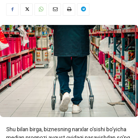
Shu bilan birga, biznesning narxlar o‘sishi bo‘yicha
median prognozi avgust oyidagi pasayishdan so‘ng