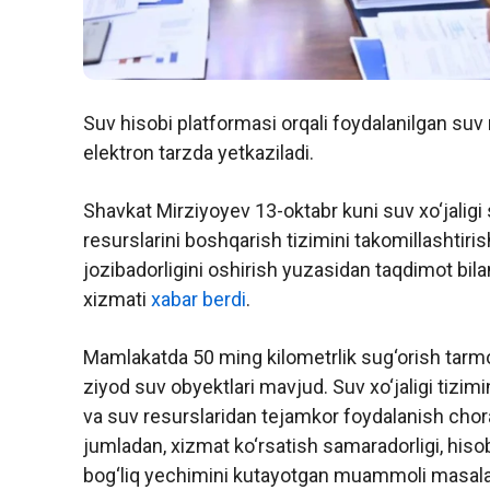
Suv hisobi platformasi orqali foydalanilgan suv 
elektron tarzda yetkaziladi.
Shavkat Mirziyoyev 13-oktabr kuni suv xo‘jaligi 
resurslarini boshqarish tizimini takomillashti
jozibadorligini oshirish yuzasidan taqdimot bil
xizmati
xabar berdi
.
Mamlakatda 50 ming kilometrlik sug‘orish tarmo
ziyod suv obyektlari mavjud. Suv xo‘jaligi tizimin
va suv resurslaridan tejamkor foydalanish chora
jumladan, xizmat ko‘rsatish samaradorligi, hisob-
bog‘liq yechimini kutayotgan muammoli masalalar