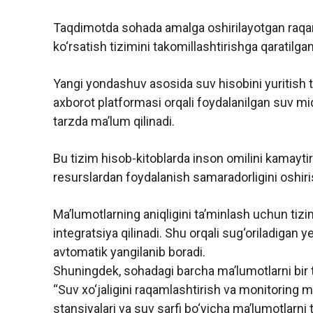
Taqdimotda sohada amalga oshirilayotgan raqaml
ko‘rsatish tizimini takomillashtirishga qaratilg
Yangi yondashuv asosida suv hisobini yuritish to
axborot platformasi orqali foydalanilgan suv miq
tarzda ma’lum qilinadi.
Bu tizim hisob-kitoblarda inson omilini kamaytir
resurslardan foydalanish samaradorligini oshiri
Ma’lumotlarning aniqligini ta’minlash uchun tizim
integratsiya qilinadi. Shu orqali sug‘oriladigan ye
avtomatik yangilanib boradi.
Shuningdek, sohadagi barcha ma’lumotlarni bir t
“Suv xo‘jaligini raqamlashtirish va monitoring m
stansiyalari va suv sarfi bo‘yicha ma’lumotlarni ta