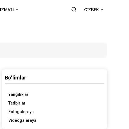
IZMATI
OʻZBEK
Bo‘limlar
Yangiliklar
Tadbirlar
Fotogalereya
Videogalereya