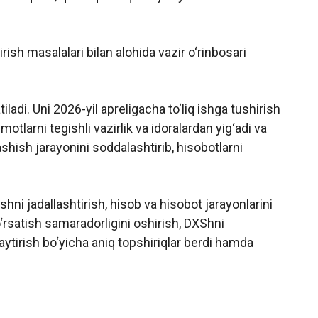
ish masalalari bilan alohida vazir o‘rinbosari
iladi. Uni 2026-yil apreligacha to‘liq ishga tushirish
motlarni tegishli vazirlik va idoralardan yig‘adi va
hish jarayonini soddalashtirib, hisobotlarni
ni jadallashtirish, hisob va hisobot jarayonlarini
o‘rsatish samaradorligini oshirish, DXShni
aytirish bo‘yicha aniq topshiriqlar berdi hamda