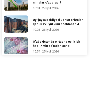
nimalar o‘zgaradi?
10:01 | 27-Iyul, 2026
Uy-joy subsidiyasi uchun arizalar
qabuli 27-iyul kuni boshlanadi4
10:03 | 26-Iyul, 2026
O‘zbekistonda o‘rtacha oylik ish
haqi 7 mln so‘mdan oshdi
15:54 | 25-Iyul, 2026