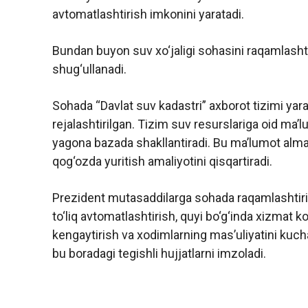
avtomatlashtirish imkonini yaratadi.
Bundan buyon suv xo‘jaligi sohasini raqamlashtir
shug‘ullanadi.
Sohada “Davlat suv kadastri” axborot tizimi yarat
rejalashtirilgan. Tizim suv resurslariga oid ma’lu
yagona bazada shakllantiradi. Bu ma’lumot almas
qog‘ozda yuritish amaliyotini qisqartiradi.
Prezident mutasaddilarga sohada raqamlashtirish
to‘liq avtomatlashtirish, quyi bo‘g‘inda xizmat k
kengaytirish va xodimlarning mas’uliyatini kuch
bu boradagi tegishli hujjatlarni imzoladi.