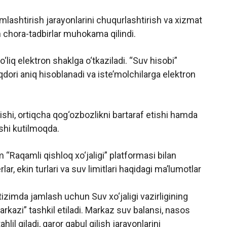
ashtirish jarayonlarini chuqurlashtirish va xizmat
an chora-tadbirlar muhokama qilindi.
‘liq elektron shaklga o‘tkaziladi. “Suv hisobi”
dori aniq hisoblanadi va iste’molchilarga elektron
ishi, ortiqcha qog‘ozbozlikni bartaraf etishi hamda
shi kutilmoqda.
 “Raqamli qishloq xo‘jaligi” platformasi bilan
rlar, ekin turlari va suv limitlari haqidagi ma’lumotlar
izimda jamlash uchun Suv xo‘jaligi vazirligining
arkazi” tashkil etiladi. Markaz suv balansi, nasos
hlil qiladi, qaror qabul qilish jarayonlarini