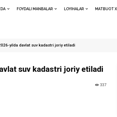
ZDA
FOYDALI MANBALAR
LOYIHALAR
MATBUOT X
26-yilda davlat suv kadastri joriy etiladi
lat suv kadastri joriy etiladi
337