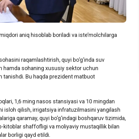
miqdori aniq hisoblab boriladi va iste’molchilarga
sohasini raqamlashtirish, quyi bo‘g‘inda suv
rish hamda sohaning xususiy sektor uchun
an tanishdi. Bu haqda prezident matbuot
qlari, 1,6 ming nasos stansiyasi va 10 mingdan
i isloh qilish, irrigatsiya infratuzilmasini yangilash
lariga qaramay, quyi bo‘g‘indagi boshqaruv tizimida,
kitoblar shaffofligi va moliyaviy mustaqillik bilan
 borligi qayd etildi.