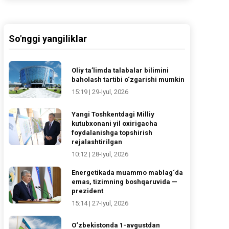
So'nggi yangiliklar
Oliy ta’limda talabalar bilimini
baholash tartibi o‘zgarishi mumkin
15:19 | 29-Iyul, 2026
Yangi Toshkentdagi Milliy
kutubxonani yil oxirigacha
foydalanishga topshirish
rejalashtirilgan
10:12 | 28-Iyul, 2026
Energetikada muammo mablag‘da
emas, tizimning boshqaruvida —
prezident
15:14 | 27-Iyul, 2026
O‘zbekistonda 1-avgustdan