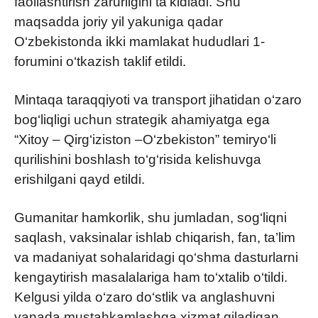
faollashtirish zarurligini ta’kidladi. Shu
maqsadda joriy yil yakuniga qadar
O‘zbekistonda ikki mamlakat hududlari 1-
forumini o‘tkazish taklif etildi.
Mintaqa taraqqiyoti va transport jihatidan o‘zaro
bog‘liqligi uchun strategik ahamiyatga ega
“Xitoy – Qirg‘iziston –O‘zbekiston” temiryo‘li
qurilishini boshlash to‘g‘risida kelishuvga
erishilgani qayd etildi.
Gumanitar hamkorlik, shu jumladan, sog‘liqni
saqlash, vaksinalar ishlab chiqarish, fan, ta’lim
va madaniyat sohalaridagi qo‘shma dasturlarni
kengaytirish masalalariga ham to‘xtalib o‘tildi.
Kelgusi yilda o‘zaro do‘stlik va anglashuvni
yanada mustahkamlashga xizmat qiladigan