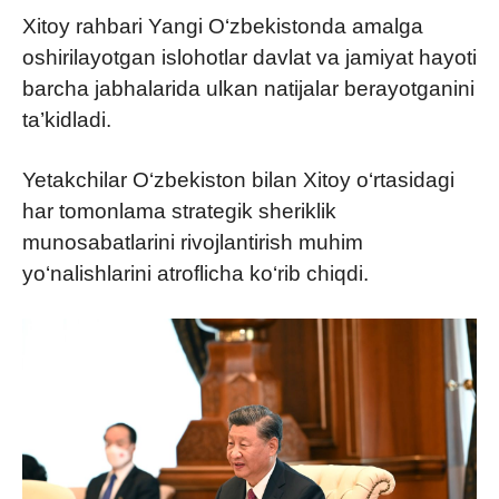
Xitoy rahbari Yangi O‘zbekistonda amalga
oshirilayotgan islohotlar davlat va jamiyat hayoti
barcha jabhalarida ulkan natijalar berayotganini
ta’kidladi.
Yetakchilar O‘zbekiston bilan Xitoy o‘rtasidagi
har tomonlama strategik sheriklik
munosabatlarini rivojlantirish muhim
yo‘nalishlarini atroflicha ko‘rib chiqdi.