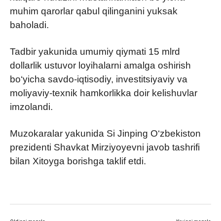
muhim qarorlar qabul qilinganini yuksak
baholadi.
Tadbir yakunida umumiy qiymati 15 mlrd
dollarlik ustuvor loyihalarni amalga oshirish
bo‘yicha savdo-iqtisodiy, investitsiyaviy va
moliyaviy-texnik hamkorlikka doir kelishuvlar
imzolandi.
Muzokaralar yakunida Si Jinping O‘zbekiston
prezidenti Shavkat Mirziyoyevni javob tashrifi
bilan Xitoyga borishga taklif etdi.