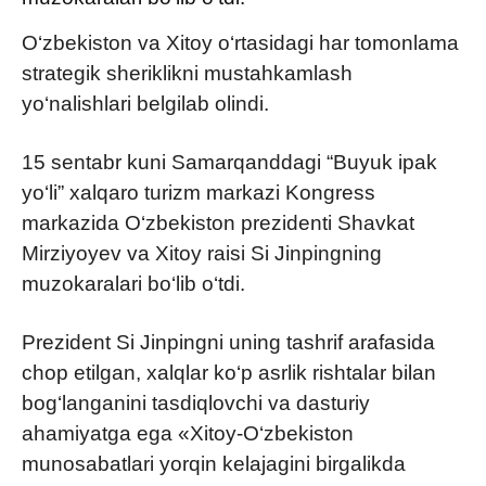
O‘zbekiston va Xitoy o‘rtasidagi har tomonlama
strategik sheriklikni mustahkamlash
yo‘nalishlari belgilab olindi.
15 sentabr kuni Samarqanddagi “Buyuk ipak
yo‘li” xalqaro turizm markazi Kongress
markazida O‘zbekiston prezidenti Shavkat
Mirziyoyev va Xitoy raisi Si Jinpingning
muzokaralari bo‘lib o‘tdi.
Prezident Si Jinpingni uning tashrif arafasida
chop etilgan, xalqlar ko‘p asrlik rishtalar bilan
bog‘langanini tasdiqlovchi va dasturiy
ahamiyatga ega «Xitoy-O‘zbekiston
munosabatlari yorqin kelajagini birgalikda