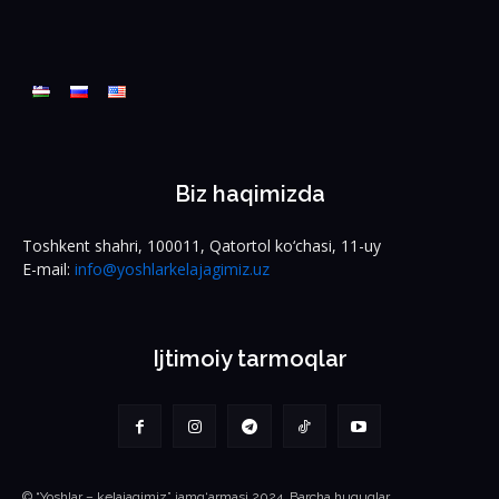
Biz haqimizda
Toshkent shahri, 100011, Qatortol ko‘chasi, 11-uy
E-mail:
info@yoshlarkelajagimiz.uz
Ijtimoiy tarmoqlar
© “Yoshlar – kelajagimiz” jamg‘armasi 2024. Barcha huquqlar
himoyalangan
Biz haqimizda
Foydali manbalar
Loyihalar
Matbuot xizmati