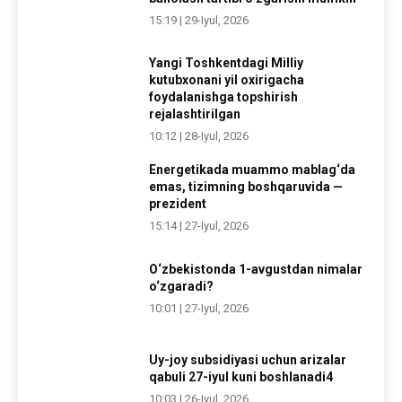
15:19 | 29-Iyul, 2026
Yangi Toshkentdagi Milliy
kutubxonani yil oxirigacha
foydalanishga topshirish
rejalashtirilgan
10:12 | 28-Iyul, 2026
Energetikada muammo mablag‘da
emas, tizimning boshqaruvida —
prezident
15:14 | 27-Iyul, 2026
O‘zbekistonda 1-avgustdan nimalar
o‘zgaradi?
10:01 | 27-Iyul, 2026
Uy-joy subsidiyasi uchun arizalar
qabuli 27-iyul kuni boshlanadi4
10:03 | 26-Iyul, 2026