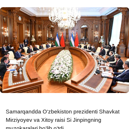
Samarqandda O‘zbekiston prezidenti Shavkat
Mirziyoyev va Xitoy raisi Si Jinpingning
muzokaralari bo‘lib o‘tdi.