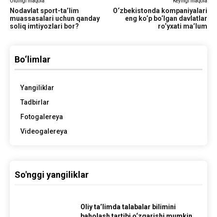
Oldingi maqola
Keyingi maqola
Nodavlat sport-ta’lim
O‘zbekistonda kompaniyalari
muassasalari uchun qanday
eng ko‘p bo‘lgan davlatlar
soliq imtiyozlari bor?
ro‘yxati ma’lum
Bo‘limlar
Yangiliklar
Tadbirlar
Fotogalereya
Videogalereya
So'nggi yangiliklar
Oliy ta’limda talabalar bilimini
baholash tartibi o‘zgarishi mumkin