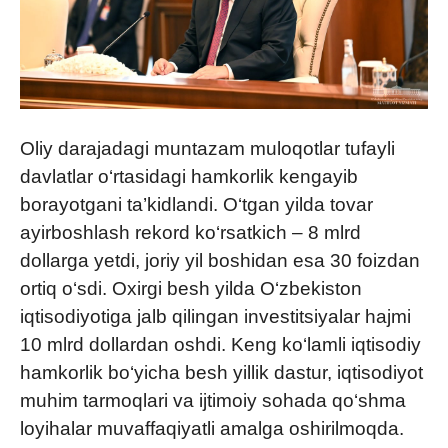
Oliy darajadagi muntazam muloqotlar tufayli
davlatlar o‘rtasidagi hamkorlik kengayib
borayotgani ta’kidlandi. O‘tgan yilda tovar
ayirboshlash rekord ko‘rsatkich – 8 mlrd
dollarga yetdi, joriy yil boshidan esa 30 foizdan
ortiq o‘sdi. Oxirgi besh yilda O‘zbekiston
iqtisodiyotiga jalb qilingan investitsiyalar hajmi
10 mlrd dollardan oshdi. Keng ko‘lamli iqtisodiy
hamkorlik bo‘yicha besh yillik dastur, iqtisodiyot
muhim tarmoqlari va ijtimoiy sohada qo‘shma
loyihalar muvaffaqiyatli amalga oshirilmoqda.