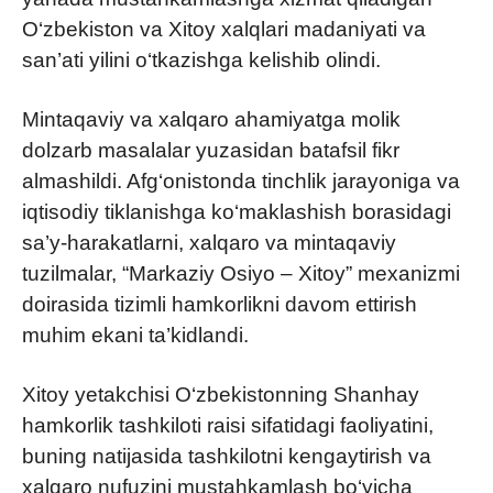
O‘zbekiston va Xitoy xalqlari madaniyati va
san’ati yilini o‘tkazishga kelishib olindi.
Mintaqaviy va xalqaro ahamiyatga molik
dolzarb masalalar yuzasidan batafsil fikr
almashildi. Afg‘onistonda tinchlik jarayoniga va
iqtisodiy tiklanishga ko‘maklashish borasidagi
sa’y-harakatlarni, xalqaro va mintaqaviy
tuzilmalar, “Markaziy Osiyo – Xitoy” mexanizmi
doirasida tizimli hamkorlikni davom ettirish
muhim ekani ta’kidlandi.
Xitoy yetakchisi O‘zbekistonning Shanhay
hamkorlik tashkiloti raisi sifatidagi faoliyatini,
buning natijasida tashkilotni kengaytirish va
xalqaro nufuzini mustahkamlash bo‘yicha