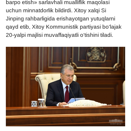
barpo etish» sarlavhali mualliflik maqolasi
uchun minnatdorlik bildirdi. Xitoy xalqi Si
Jinping rahbarligida erishayotgan yutuqlarni
qayd etib, Xitoy Kommunistik partiyasi bo‘lajak
20-yalpi majlisi muvaffaqiyatli o‘tishini tiladi.