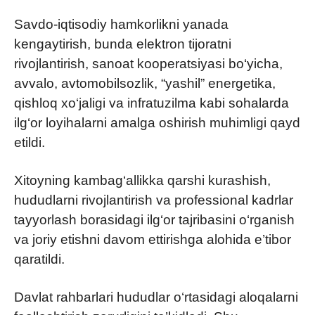
Savdo-iqtisodiy hamkorlikni yanada
kengaytirish, bunda elektron tijoratni
rivojlantirish, sanoat kooperatsiyasi bo‘yicha,
avvalo, avtomobilsozlik, “yashil” energetika,
qishloq xo‘jaligi va infratuzilma kabi sohalarda
ilg‘or loyihalarni amalga oshirish muhimligi qayd
etildi.
Xitoyning kambag‘allikka qarshi kurashish,
hududlarni rivojlantirish va professional kadrlar
tayyorlash borasidagi ilg‘or tajribasini o‘rganish
va joriy etishni davom ettirishga alohida e’tibor
qaratildi.
Davlat rahbarlari hududlar o‘rtasidagi aloqalarni