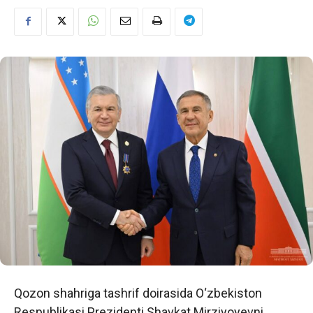
Qozon shahriga tashrif doirasida O‘zbekiston
Respublikasi Prezidenti Shavkat Mirziyoyevni