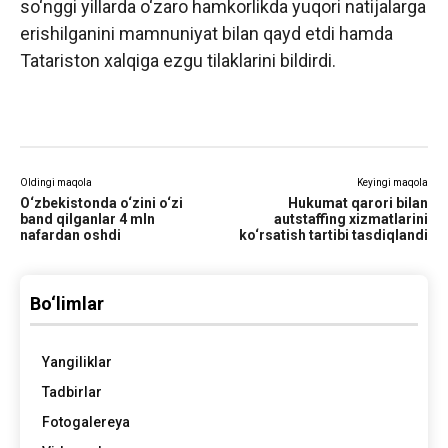
so‘nggi yillarda o‘zaro hamkorlikda yuqori natijalarga
erishilganini mamnuniyat bilan qayd etdi hamda
Tatariston xalqiga ezgu tilaklarini bildirdi.
Oldingi maqola
Keyingi maqola
O‘zbekistonda o‘zini o‘zi
Hukumat qarori bilan
band qilganlar 4 mln
autstaffing xizmatlarini
nafardan oshdi
ko‘rsatish tartibi tasdiqlandi
Bo‘limlar
Yangiliklar
Tadbirlar
Fotogalereya