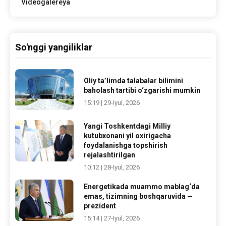
Videogalereya
So'nggi yangiliklar
Oliy ta’limda talabalar bilimini
baholash tartibi o‘zgarishi mumkin
15:19 | 29-Iyul, 2026
Yangi Toshkentdagi Milliy
kutubxonani yil oxirigacha
foydalanishga topshirish
rejalashtirilgan
10:12 | 28-Iyul, 2026
Energetikada muammo mablag‘da
emas, tizimning boshqaruvida —
prezident
15:14 | 27-Iyul, 2026