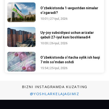
O‘zbekistonda 1-avgustdan nimalar
o‘zgaradi?
10:01 | 27-Iyul, 2026
Uy-joy subsidiyasi uchun arizalar
qabuli 27-iyul kuni boshlanadi4
10:03 | 26-Iyul, 2026
O‘zbekistonda o‘rtacha oylik ish haqi
7 mln so‘mdan oshdi
15:54 | 25-Iyul, 2026
BIZNI INSTAGRAMDA KUZATING
@YOSHLARKELAJAGIMIZ