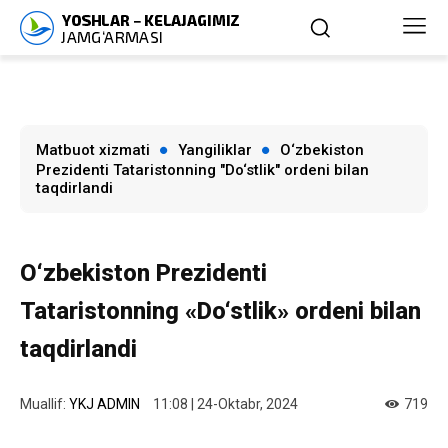
Matbuot xizmati
Yangiliklar
O‘zbekiston
Prezidenti Tataristonning "Do‘stlik" ordeni bilan
taqdirlandi
O‘zbekiston Prezidenti
Tataristonning «Do‘stlik» ordeni bilan
taqdirlandi
Muallif:
YKJ ADMIN
11:08 | 24-Oktabr, 2024
719