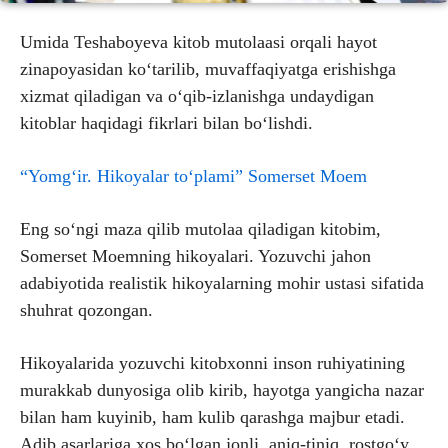
Umida Teshaboyeva kitob mutolaasi orqali hayot
zinapoyasidan ko‘tarilib, muvaffaqiyatga erishishga
xizmat qiladigan va o‘qib-izlanishga undaydigan
kitoblar haqidagi fikrlari bilan bo‘lishdi.
“Yomg‘ir. Hikoyalar to‘plami” Somerset Moem
Eng so‘ngi maza qilib mutolaa qiladigan kitobim,
Somerset Moemning hikoyalari. Yozuvchi jahon
adabiyotida realistik hikoyalarning mohir ustasi sifatida
shuhrat qozongan.
Hikoyalarida yozuvchi kitobxonni inson ruhiyatining
murakkab dunyosiga olib kirib, hayotga yangicha nazar
bilan ham kuyinib, ham kulib qarashga majbur etadi.
Adib asarlariga xos bo‘lgan jonli, aniq-tiniq, rostgo‘y