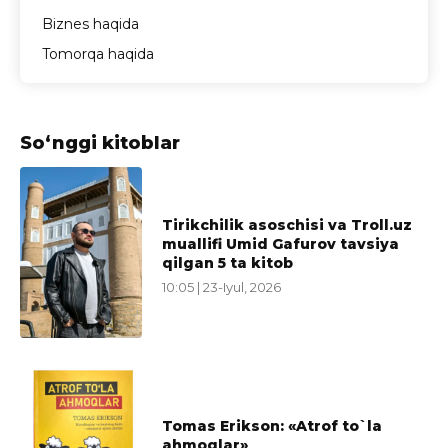
Biznes haqida
Tomorqa haqida
So‘nggi kitoblar
Tirikchilik asoschisi va Troll.uz
muallifi Umid Gafurov tavsiya
qilgan 5 ta kitob
10:05 | 23-Iyul, 2026
Tomas Erikson: «Atrof to`la
ahmoqlar»