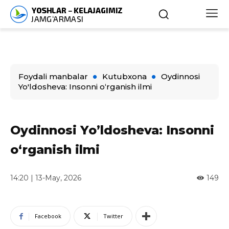
Foydali manbalar
Kutubxona
Oydinnosi
Yo'ldosheva: Insonni o‘rganish ilmi
Oydinnosi Yo’ldosheva: Insonni
o‘rganish ilmi
14:20 | 13-May, 2026
149
Facebook
Twitter