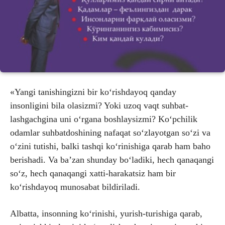
«Yangi tanishingizni bir ko‘rishdayoq qanday
insonligini bila olasizmi? Yoki uzoq vaqt suhbat-
lashgachgina uni o‘rgana boshlaysizmi? Ko‘pchilik
odamlar suhbatdoshining nafaqat so‘zlayotgan so‘zi va
o‘zini tutishi, balki tashqi ko‘rinishiga qarab ham baho
berishadi. Va ba’zan shunday bo‘ladiki, hech qanaqangi
so‘z, hech qanaqangi xatti-harakatsiz ham bir
ko‘rishdayoq munosabat bildiriladi.
Albatta, insonning ko‘rinishi, yurish-turishiga qarab,