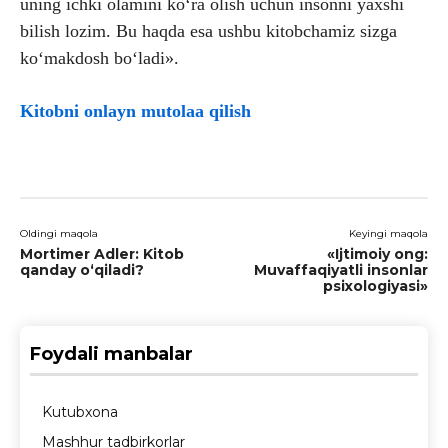
uning ichki olamini ko‘ra olish uchun insonni yaxshi
bilish lozim. Bu haqda esa ushbu kitobchamiz sizga
ko‘makdosh bo‘ladi».
Kitobni onlayn mutolaa qilish
Oldingi maqola
Keyingi maqola
Mortimer Adler: Kitob
«Ijtimoiy ong:
qanday o‘qiladi?
Muvaffaqiyatli insonlar
psixologiyasi»
Foydali manbalar
Kutubxona
Mashhur tadbirkorlar