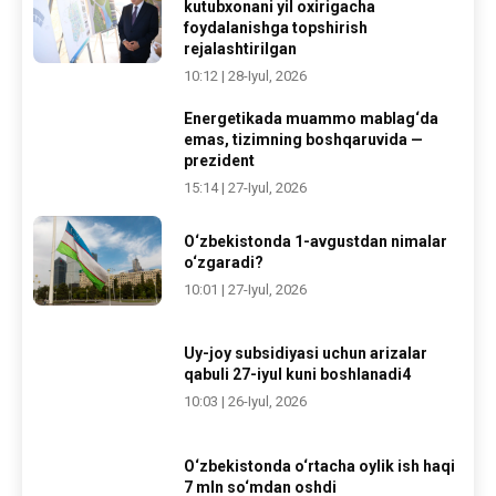
kutubxonani yil oxirigacha
foydalanishga topshirish
rejalashtirilgan
10:12 | 28-Iyul, 2026
Energetikada muammo mablag‘da
emas, tizimning boshqaruvida —
prezident
15:14 | 27-Iyul, 2026
O‘zbekistonda 1-avgustdan nimalar
o‘zgaradi?
10:01 | 27-Iyul, 2026
Uy-joy subsidiyasi uchun arizalar
qabuli 27-iyul kuni boshlanadi4
10:03 | 26-Iyul, 2026
O‘zbekistonda o‘rtacha oylik ish haqi
7 mln so‘mdan oshdi