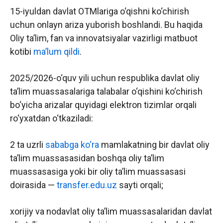
15-iyuldan davlat OTMlariga o‘qishni ko‘chirish
uchun onlayn ariza yuborish boshlandi. Bu haqida
Oliy ta’lim, fan va innovatsiyalar vazirligi matbuot
kotibi
ma’lum qildi
.
2025/2026-o‘quv yili uchun respublika davlat oliy
ta’lim muassasalariga talabalar o‘qishini ko‘chirish
bo‘yicha arizalar quyidagi elektron tizimlar orqali
ro‘yxatdan o‘tkaziladi:
2 ta uzrli
sababga ko‘ra
mamlakatning bir davlat oliy
ta’lim muassasasidan boshqa oliy ta’lim
muassasasiga yoki bir oliy ta’lim muassasasi
doirasida —
transfer.edu.uz
sayti orqali;
xorijiy va nodavlat oliy ta’lim muassasalaridan davlat