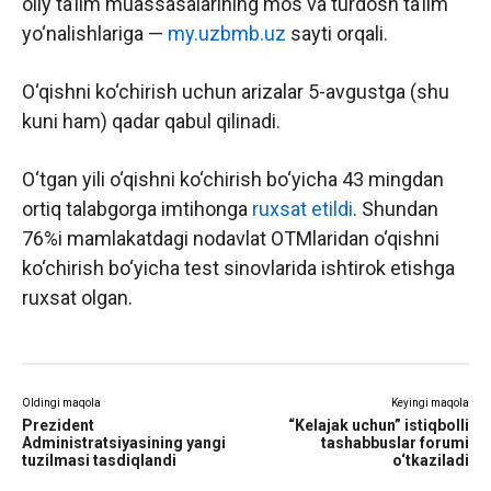
oliy ta’lim muassasalarining mos va turdosh ta’lim
yo‘nalishlariga —
my.uzbmb.uz
sayti orqali.
O‘qishni ko‘chirish uchun arizalar 5-avgustga (shu
kuni ham) qadar qabul qilinadi.
O‘tgan yili o‘qishni ko‘chirish bo‘yicha 43 mingdan
ortiq talabgorga imtihonga
ruxsat etildi
. Shundan
76%i mamlakatdagi nodavlat OTMlaridan o‘qishni
ko‘chirish bo‘yicha test sinovlarida ishtirok etishga
ruxsat olgan.
Oldingi maqola
Keyingi maqola
Prezident
“Kelajak uchun” istiqbolli
Administratsiyasining yangi
tashabbuslar forumi
tuzilmasi tasdiqlandi
o‘tkaziladi