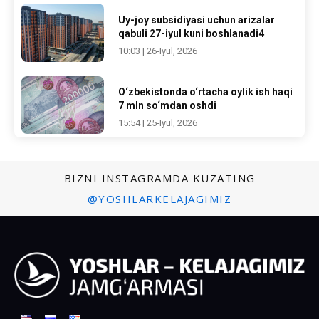
Uy-joy subsidiyasi uchun arizalar
qabuli 27-iyul kuni boshlanadi4
10:03 | 26-Iyul, 2026
O‘zbekistonda o‘rtacha oylik ish haqi
7 mln so‘mdan oshdi
15:54 | 25-Iyul, 2026
BIZNI INSTAGRAMDA KUZATING
@YOSHLARKELAJAGIMIZ