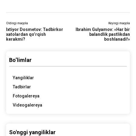
Oldingi maqola
Keyingi maqola
Ixtiyor Dosmetov: Tadbirkor
Ibrahim Gulyamov: «Har bir
xatolardan qo’rqish
balandlik pastlikdan
kerakmi?
boshlanadi!»
Bo‘limlar
Yangiliklar
Tadbirlar
Fotogalereya
Videogalereya
So'nggi yangiliklar