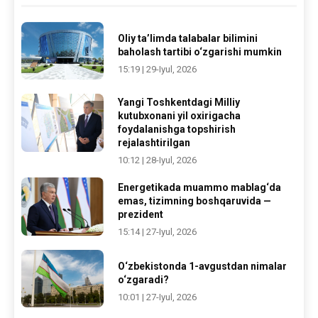
Oliy ta’limda talabalar bilimini
baholash tartibi o‘zgarishi mumkin
15:19 | 29-Iyul, 2026
Yangi Toshkentdagi Milliy
kutubxonani yil oxirigacha
foydalanishga topshirish
rejalashtirilgan
10:12 | 28-Iyul, 2026
Energetikada muammo mablag‘da
emas, tizimning boshqaruvida —
prezident
15:14 | 27-Iyul, 2026
O‘zbekistonda 1-avgustdan nimalar
o‘zgaradi?
10:01 | 27-Iyul, 2026