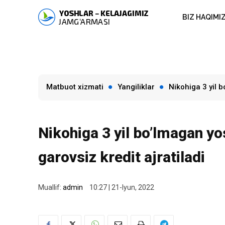
BIZ HAQIMI
Matbuot xizmati
Yangiliklar
Nikohiga 3 yil 
Nikohiga 3 yil boʼlmagan y
garovsiz kredit ajratiladi
Muallif:
admin
10:27 | 21-Iyun, 2022