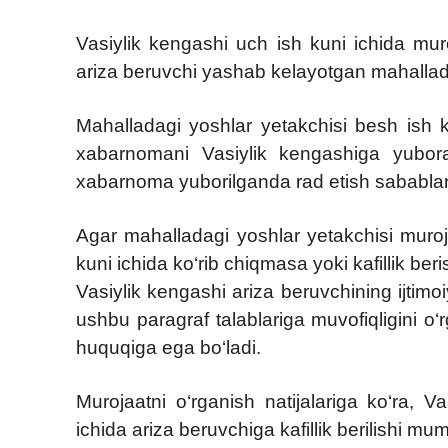
Vasiylik kengashi uch ish kuni ichida muro
ariza beruvchi yashab kelayotgan mahallad
Mahalladagi yoshlar yetakchisi besh ish ku
xabarnomani Vasiylik kengashiga yuborad
xabarnoma yuborilganda rad etish sabablari 
Agar mahalladagi yoshlar yetakchisi muro
kuni ichida ko‘rib chiqmasa yoki kafillik b
Vasiylik kengashi ariza beruvchining ijtim
ushbu paragraf talablariga muvofiqligini o
huquqiga ega bo‘ladi.
Murojaatni o‘rganish natijalariga ko‘ra, 
ichida ariza beruvchiga kafillik berilishi mum