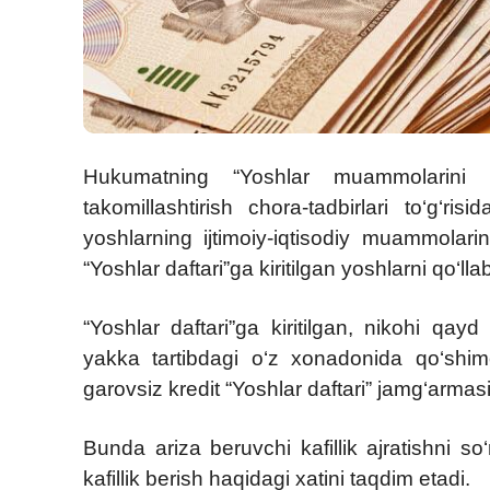
Hukumatning “Yoshlar muammolarini 
takomillashtirish chora-tadbirlari to‘g‘risi
yoshlarning ijtimoiy-iqtisodiy muammolar
“Yoshlar daftari”ga kiritilgan yoshlarni qo‘ll
“Yoshlar daftari”ga kiritilgan, nikohi qa
yakka tartibdagi o‘z xonadonida qo‘sh
garovsiz kredit “Yoshlar daftari” jamg‘armasi
Bunda ariza beruvchi kafillik ajratishni s
kafillik berish haqidagi xatini taqdim etadi.