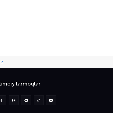
IZ
jtimoiy tarmoqlar