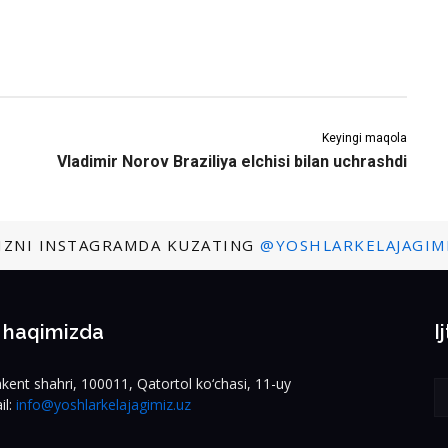
Keyingi maqola
Vladimir Norov Braziliya elchisi bilan uchrashdi
IZNI INSTAGRAMDA KUZATING
@YOSHLARKELAJAGIM
z haqimizda
I
kent shahri, 100011, Qatortol ko‘chasi, 11-uy
il:
info@yoshlarkelajagimiz.uz