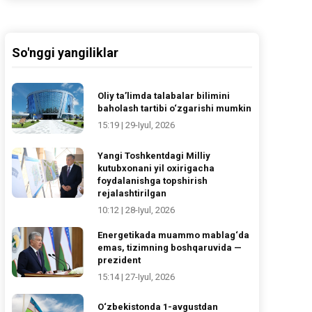
So'nggi yangiliklar
Oliy ta’limda talabalar bilimini
baholash tartibi o‘zgarishi mumkin
15:19 | 29-Iyul, 2026
Yangi Toshkentdagi Milliy
kutubxonani yil oxirigacha
foydalanishga topshirish
rejalashtirilgan
10:12 | 28-Iyul, 2026
Energetikada muammo mablag‘da
emas, tizimning boshqaruvida —
prezident
15:14 | 27-Iyul, 2026
O‘zbekistonda 1-avgustdan