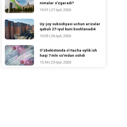
nimalar o‘zgaradi?
10:01 | 27-Iyul, 2026
Uy-joy subsidiyasi uchun arizalar
qabuli 27-iyul kuni boshlanadi4
10:03 | 26-Iyul, 2026
O‘zbekistonda o‘rtacha oylik ish
haqi 7 mln so‘mdan oshdi
15:54 | 25-Iyul, 2026