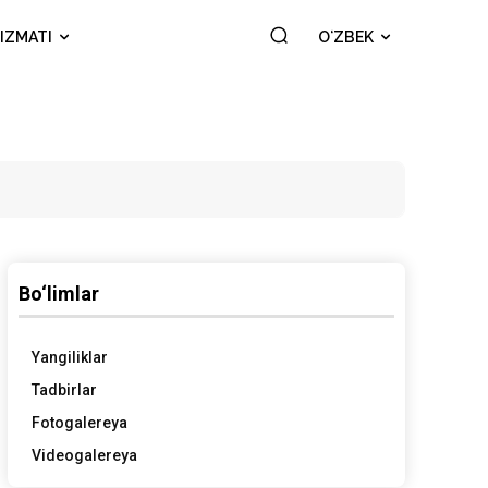
IZMATI
OʻZBEK
Bo‘limlar
Yangiliklar
Tadbirlar
Fotogalereya
Videogalereya