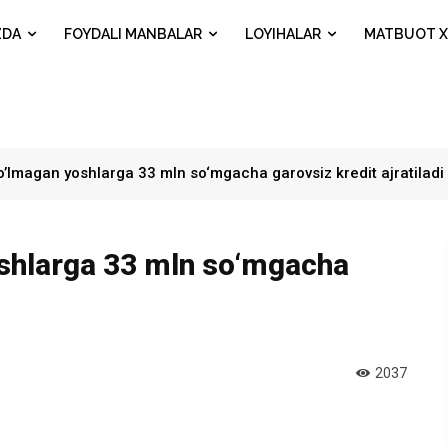
ZDA
FOYDALI MANBALAR
LOYIHALAR
MATBUOT X
boʼlmagan yoshlarga 33 mln so‘mgacha garovsiz kredit ajratiladi
oshlarga 33 mln so‘mgacha
2037