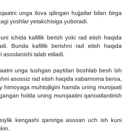
jaatni unga ilova qilingan hujjatlar bilan birga
agi yoshlar yetakchisiga yuboradi.
ni ichida kafillik berish yoki rad etish haqida
i. Bunda kafillik berishni rad etish haqida
asoslanishi talab etiladi.
jaatni unga tushgan paytdan boshlab besh ish
erishni asossiz rad etish haqida xabarnoma bersa,
oiy himoyaga muhtojligini hamda uning murojaati
‘rgangan holda uning murojaatini qanoatlantirish
Vasiylik kengashi qaroriga asosan uch ish kuni
kin.