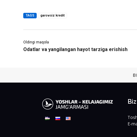
TAGS
garovsiz kredit
Oldingi maqola
Odatlar va yangilangan hayot tarziga erishish
B
Bi
Tosh
E-ma