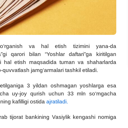
o‘rganish va hal etish tizimini yana-da
da”gi qarori bilan “Yoshlar daftari”ga kiritilgan
ini hal etish maqsadida tuman va shaharlarda
ab-quvvatlash jamg‘armalari tashkil etiladi.
yd etilganiga 3 yildan oshmagan yoshlarga esa
imcha uy-joy qurish uchun 33 mln so‘mgacha
ning kafilligi ostida
ajratiladi.
o‘rab tijorat bankining Vasiylik kengashi nomiga