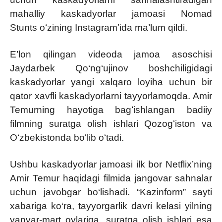
mahalliy kaskadyorlar jamoasi Nomad
Stunts o‘zining Instagram’ida ma’lum qildi.
E’lon qilingan videoda jamoa asoschisi
Jaydarbek Qo‘ng‘ujinov boshchiligidagi
kaskadyorlar yangi xalqaro loyiha uchun bir
qator xavfli kaskadyorlarni tayyorlamoqda. Amir
Temurning hayotiga bagʻishlangan badiiy
filmning suratga olish ishlari Qozogʻiston va
Oʻzbekistonda boʻlib oʻtadi.
Ushbu kaskadyorlar jamoasi ilk bor Netflix’ning
Amir Temur haqidagi filmida jangovar sahnalar
uchun javobgar bo‘lishadi. “Kazinform” sayti
xabariga ko‘ra, tayyorgarlik davri kelasi yilning
yanvar-mart oylariga, suratga olish ishlari esa