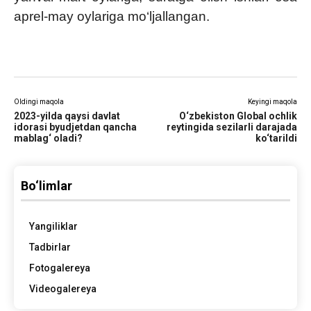
aprel-may oylariga mo‘ljallangan.
Oldingi maqola
Keyingi maqola
2023-yilda qaysi davlat
O‘zbekiston Global ochlik
idorasi byudjetdan qancha
reytingida sezilarli darajada
mablag‘ oladi?
ko‘tarildi
Bo‘limlar
Yangiliklar
Tadbirlar
Fotogalereya
Videogalereya