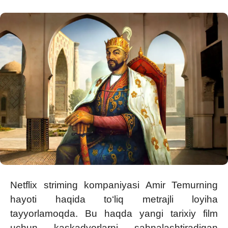
Netflix striming kompaniyasi Amir Temurning
hayoti haqida to‘liq metrajli loyiha
tayyorlamoqda. Bu haqda yangi tarixiy film
uchun kaskadyorlarni sahnalashtiradigan