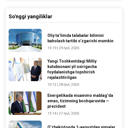
So'nggi yangiliklar
Oliy ta’limda talabalar bilimini
baholash tartibi o‘zgarishi mumkin
15:19 | 29-Iyul, 2026
Yangi Toshkentdagi Milliy
kutubxonani yil oxirigacha
foydalanishga topshirish
rejalashtirilgan
10:12 | 28-Iyul, 2026
Energetikada muammo mablag‘da
emas, tizimning boshqaruvida —
prezident
15:14 | 27-Iyul, 2026
O‘zbekistonda 1-avgustdan nimalar