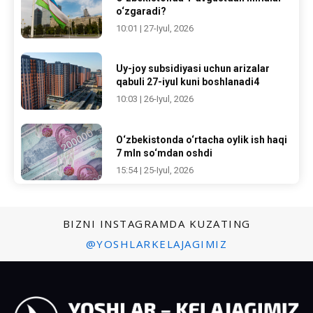
o‘zgaradi?
10:01 | 27-Iyul, 2026
Uy-joy subsidiyasi uchun arizalar
qabuli 27-iyul kuni boshlanadi4
10:03 | 26-Iyul, 2026
O‘zbekistonda o‘rtacha oylik ish haqi
7 mln so‘mdan oshdi
15:54 | 25-Iyul, 2026
BIZNI INSTAGRAMDA KUZATING
@YOSHLARKELAJAGIMIZ