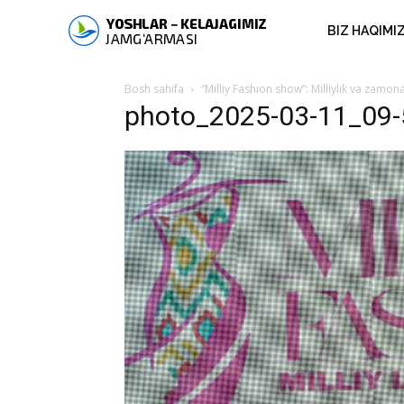
BIZ HAQIMI
Bosh sahifa
“Milliy Fashion show”: Milliylik va zamo
photo_2025-03-11_09-