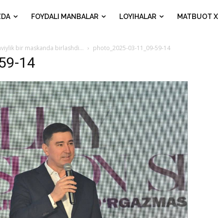
ZDA
FOYDALI MANBALAR
LOYIHALAR
MATBUOT X
naviylik bir maskanda birlashdi…
photo_2025-03-11_09-59-14
59-14