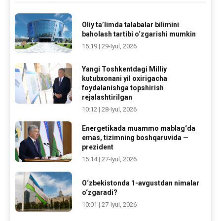
Oliy ta’limda talabalar bilimini
baholash tartibi o‘zgarishi mumkin
15:19 | 29-Iyul, 2026
Yangi Toshkentdagi Milliy
kutubxonani yil oxirigacha
foydalanishga topshirish
rejalashtirilgan
10:12 | 28-Iyul, 2026
Energetikada muammo mablag‘da
emas, tizimning boshqaruvida —
prezident
15:14 | 27-Iyul, 2026
O‘zbekistonda 1-avgustdan nimalar
o‘zgaradi?
10:01 | 27-Iyul, 2026