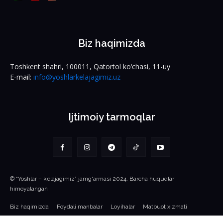
Biz haqimizda
Toshkent shahri, 100011, Qatortol ko‘chasi, 11-uy
E-mail:
info@yoshlarkelajagimiz.uz
Ijtimoiy tarmoqlar
© “Yoshlar – kelajagimiz” jamg‘armasi 2024. Barcha huquqlar
himoyalangan
Biz haqimizda
Foydali manbalar
Loyihalar
Matbuot xizmati