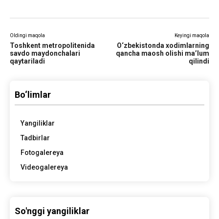
Oldingi maqola
Keyingi maqola
Toshkent metropolitenida
O‘zbekistonda xodimlarning
savdo maydonchalari
qancha maosh olishi ma’lum
qaytariladi
qilindi
Bo‘limlar
Yangiliklar
Tadbirlar
Fotogalereya
Videogalereya
So'nggi yangiliklar