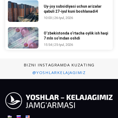
Uy-joy subsidiyasi uchun arizalar
qabuli 27-iyul kuni boshlanadi4
10:03 | 26-Iyul, 2026
O‘zbekistonda o‘rtacha oylik ish haqi
7 mln so‘mdan oshdi
15:54 | 25-Iyul, 2026
BIZNI INSTAGRAMDA KUZATING
@YOSHLARKELAJAGIMIZ