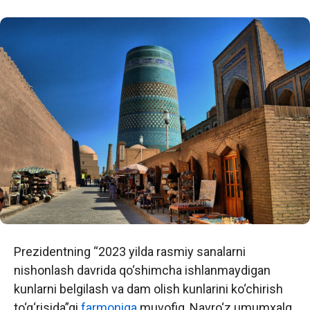
Prezidentning “2023 yilda rasmiy sanalarni
nishonlash davrida qo‘shimcha ishlanmaydigan
kunlarni belgilash va dam olish kunlarini ko‘chirish
to‘g‘risida”gi
farmoniga
muvofiq, Navro‘z umumxalq