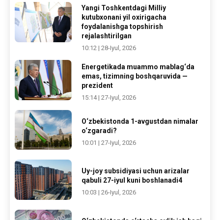
Yangi Toshkentdagi Milliy
kutubxonani yil oxirigacha
foydalanishga topshirish
rejalashtirilgan
10:12 | 28-Iyul, 2026
Energetikada muammo mablag‘da
emas, tizimning boshqaruvida —
prezident
15:14 | 27-Iyul, 2026
O‘zbekistonda 1-avgustdan nimalar
o‘zgaradi?
10:01 | 27-Iyul, 2026
Uy-joy subsidiyasi uchun arizalar
qabuli 27-iyul kuni boshlanadi4
10:03 | 26-Iyul, 2026