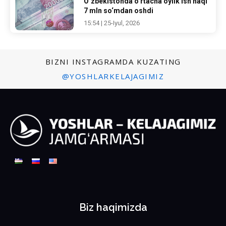
O‘zbekistonda o‘rtacha oylik ish haqi
7 mln so‘mdan oshdi
15:54 | 25-Iyul, 2026
BIZNI INSTAGRAMDA KUZATING
@YOSHLARKELAJAGIMIZ
Biz haqimizda