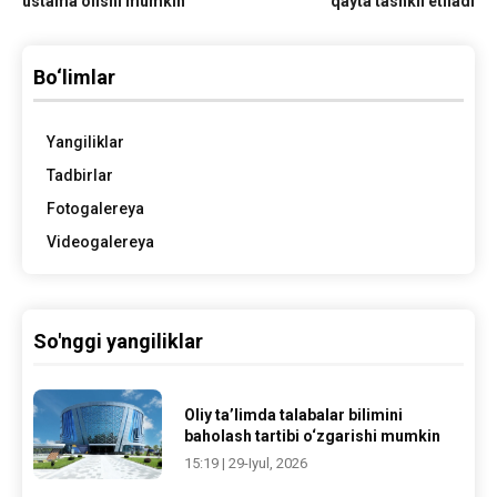
ustama olishi mumkin
qayta tashkil etiladi
Bo‘limlar
Yangiliklar
Tadbirlar
Fotogalereya
Videogalereya
So'nggi yangiliklar
Oliy ta’limda talabalar bilimini
baholash tartibi o‘zgarishi mumkin
15:19 | 29-Iyul, 2026