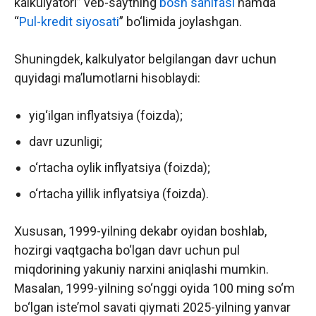
kalkulyatori” veb-saytning
bosh sahifasi
hamda
“
Pul-kredit siyosati
” bo‘limida joylashgan.
Shuningdek, kalkulyator belgilangan davr uchun
quyidagi ma’lumotlarni hisoblaydi:
yig‘ilgan inflyatsiya (foizda);
davr uzunligi;
o‘rtacha oylik inflyatsiya (foizda);
o‘rtacha yillik inflyatsiya (foizda).
Xususan, 1999-yilning dekabr oyidan boshlab,
hozirgi vaqtgacha bo‘lgan davr uchun pul
miqdorining yakuniy narxini aniqlashi mumkin.
Masalan, 1999-yilning so‘nggi oyida 100 ming so‘m
bo‘lgan iste’mol savati qiymati 2025-yilning yanvar