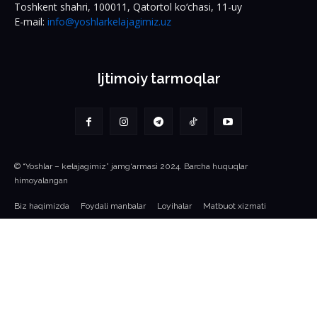
Toshkent shahri, 100011, Qatortol ko‘chasi, 11-uy
E-mail:
info@yoshlarkelajagimiz.uz
Ijtimoiy tarmoqlar
© “Yoshlar – kelajagimiz” jamg‘armasi 2024. Barcha huquqlar
himoyalangan
Biz haqimizda
Foydali manbalar
Loyihalar
Matbuot xizmati