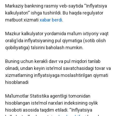
Markaziy bankning rasmiy veb-saytida “Inflyatsiya
kalkulyatori” ishga tushirildi. Bu haqda regulyator
matbuot xizmati
xabar berdi
.
Mazkur kalkulyator yordamida ma’lum ixtiyoriy vaqt
oralig‘ida inflyatsiyaning pul qiymatiga (sotib olish
qobiliyatiga) ta’sirini baholash mumkin.
Buning uchun kerakli davr va pul miqdori tanlab
olinadi, undan keyin iste’mol savatchasidagi tovar va
xizmatlarning inflyatsiyaga moslashtirilgan qiymati
hisoblanadi
Ma’lumotlar Statistika agentligi tomonidan
hisoblangan iste’mol narxlari indeksining oylik
hisoboti asosida taqdim etiladi. “Inflyatsiya