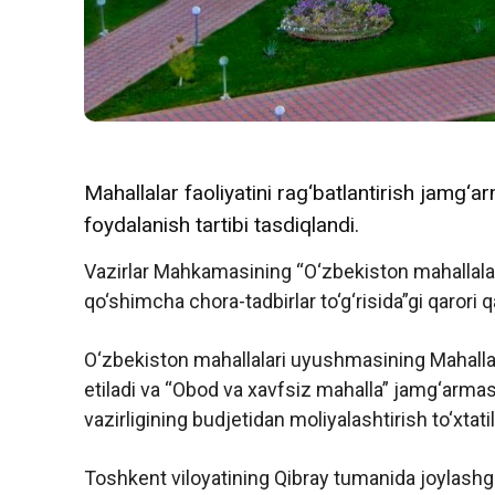
Mahallalar faoliyatini rag‘batlantirish jamg‘a
foydalanish tartibi tasdiqlandi.
Vazirlar Mahkamasining “O‘zbekiston mahallalar
qo‘shimcha chora-tadbirlar to‘g‘risida”gi qarori 
O‘zbekiston mahallalari uyushmasining Mahallalar
etiladi va “Obod va xavfsiz mahalla” jamg‘armasi
vazirligining budjetidan moliyalashtirish to‘xtatil
Toshkent viloyatining Qibray tumanida joylash