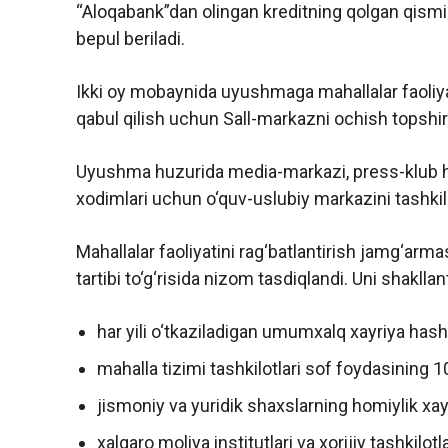
“Aloqabank”dan olingan kreditning qolgan qismin
bepul beriladi.
Ikki oy mobaynida uyushmaga mahallalar faoliyat
qabul qilish uchun Sall-markazni ochish topshiri
Uyushma huzurida media-markazi, press-klub h
xodimlari uchun o‘quv-uslubiy markazini tashkil 
Mahallalar faoliyatini rag‘batlantirish jamg‘arma
tartibi to‘g‘risida nizom tasdiqlandi. Uni shakllan
har yili o‘tkaziladigan umumxalq xayriya has
mahalla tizimi tashkilotlari sof foydasining 10
jismoniy va yuridik shaxslarning homiylik xayr
xalqaro moliya institutlari va xorijiy tashkilot