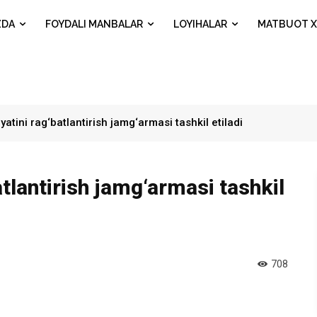
ZDA
FOYDALI MANBALAR
LOYIHALAR
MATBUOT X
yatini rag‘batlantirish jamg‘armasi tashkil etiladi
atlantirish jamg‘armasi tashkil
708