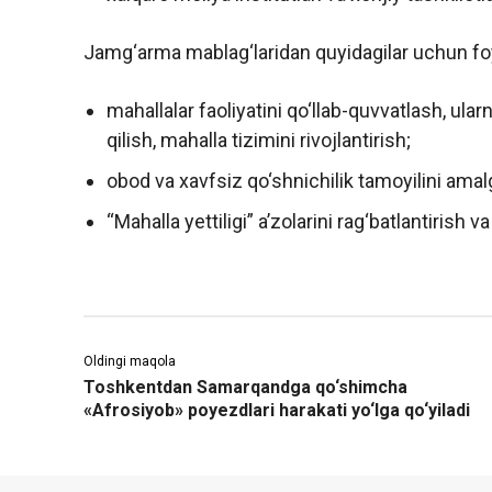
Jamg‘arma mablag‘laridan quyidagilar uchun foy
mahallalar faoliyatini qo‘llab-quvvatlash, ul
qilish, mahalla tizimini rivojlantirish;
obod va xavfsiz qo‘shnichilik tamoyilini amal
“Mahalla yettiligi” a’zolarini rag‘batlantirish 
Oldingi maqola
Toshkentdan Samarqandga qo‘shimcha
«Afrosiyob» poyezdlari harakati yo‘lga qo‘yiladi