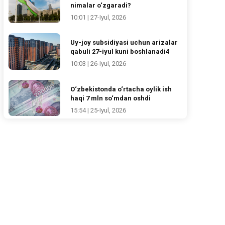
nimalar o‘zgaradi?
10:01 | 27-Iyul, 2026
Uy-joy subsidiyasi uchun arizalar
qabuli 27-iyul kuni boshlanadi4
10:03 | 26-Iyul, 2026
O‘zbekistonda o‘rtacha oylik ish
haqi 7 mln so‘mdan oshdi
15:54 | 25-Iyul, 2026