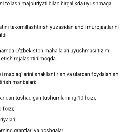
i to‘lash majburiyati bilan birgalikda uyushmaga
ini takomillashtirish yuzasidan aholi murojaatlarini
ldi.
amda O‘zbekiston mahallalari uyushmasi tizimi
etish rejalashtirilmoqda.
si mablag‘larini shakllantirish va ulardan foydalanish
tirish manbalari:
haridan tushadigan tushumlarning 10 foizi;
 foizi;
iyalari;
larning grantlari va boshqalar.