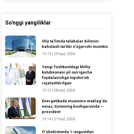
So'nggi yangiliklar
Oliy ta’limda talabalar bilimini
baholash tartibi o‘zgarishi mumkin
15:19 | 29-Iyul, 2026
Yangi Toshkentdagi Milliy
kutubxonani yil oxirigacha
foydalanishga topshirish
rejalashtirilgan
10:12 | 28-Iyul, 2026
Energetikada muammo mablag‘da
emas, tizimning boshqaruvida —
prezident
15:14 | 27-Iyul, 2026
O‘zbekistonda 1-avgustdan