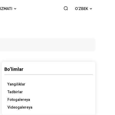
IZMATI
OʻZBEK
Bo‘limlar
Yangiliklar
Tadbirlar
Fotogalereya
Videogalereya