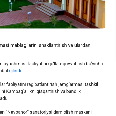
rmasi mablag‘larini shakllantirish va ulardan
i uyushmasi faoliyatini qo‘llab-quvvatlash bo‘yicha
qabul
qilindi
.
 faoliyatini rag‘batlantirish jamg‘armasi tashkil
ni Kambag‘allikni qisqartirish va bandlik
adi.
gan “Navbahor” sanatoriysi dam olish maskani