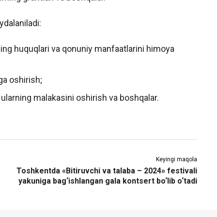
dalaniladi:
arning huquqlari va qonuniy manfaatlarini himoya
ga oshirish;
va ularning malakasini oshirish va boshqalar.
Keyingi maqola
Toshkentda «Bitiruvchi va talaba – 2024» festivali
yakuniga bag‘ishlangan gala kontsert bo‘lib o‘tadi