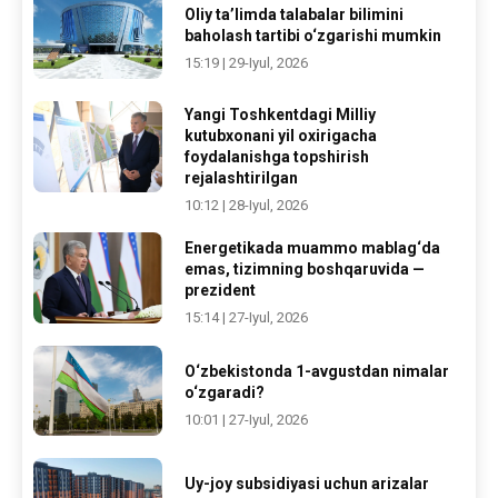
Oliy ta’limda talabalar bilimini
baholash tartibi o‘zgarishi mumkin
15:19 | 29-Iyul, 2026
Yangi Toshkentdagi Milliy
kutubxonani yil oxirigacha
foydalanishga topshirish
rejalashtirilgan
10:12 | 28-Iyul, 2026
Energetikada muammo mablag‘da
emas, tizimning boshqaruvida —
prezident
15:14 | 27-Iyul, 2026
O‘zbekistonda 1-avgustdan nimalar
o‘zgaradi?
10:01 | 27-Iyul, 2026
Uy-joy subsidiyasi uchun arizalar