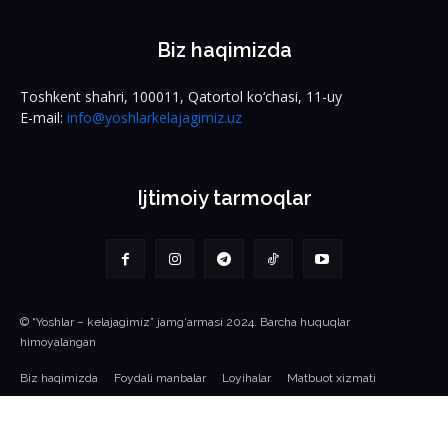
Biz haqimizda
Toshkent shahri, 100011, Qatortol ko‘chasi, 11-uy
E-mail:
info@yoshlarkelajagimiz.uz
Ijtimoiy tarmoqlar
© “Yoshlar – kelajagimiz” jamg‘armasi 2024. Barcha huquqlar
himoyalangan
Biz haqimizda
Foydali manbalar
Loyihalar
Matbuot xizmati