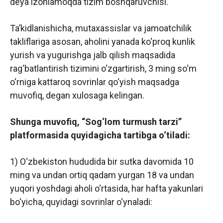
deya izohlamoqda tizim boshqaruvchisi.
Ta’kidlanishicha, mutaxassislar va jamoatchilik
takliflariga asosan, aholini yanada ko‘proq kunlik
yurish va yugurishga jalb qilish maqsadida
rag‘batlantirish tizimini o‘zgartirish, 3 ming so‘m
o‘rniga kattaroq sovrinlar qo‘yish maqsadga
muvofiq, degan xulosaga kelingan.
Shunga muvofiq, “Sog‘lom turmush tarzi”
platformasida quyidagicha tartibga o‘tiladi:
1) O‘zbekiston hududida bir sutka davomida 10
ming va undan ortiq qadam yurgan 18 va undan
yuqori yoshdagi aholi o‘rtasida, har hafta yakunlari
bo‘yicha, quyidagi sovrinlar o‘ynaladi: