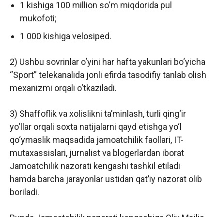
1 kishiga 100 million so‘m miqdorida pul
mukofoti;
1 000 kishiga velosiped.
2) Ushbu sovrinlar o‘yini har hafta yakunlari bo‘yicha
“Sport” telekanalida jonli efirda tasodifiy tanlab olish
mexanizmi orqali o‘tkaziladi.
3) Shaffoflik va xolislikni ta’minlash, turli qing‘ir
yo‘llar orqali soxta natijalarni qayd etishga yo‘l
qo‘ymaslik maqsadida jamoatchilik faollari, IT-
mutaxassislari, jurnalist va blogerlardan iborat
Jamoatchilik nazorati kengashi tashkil etiladi
hamda barcha jarayonlar ustidan qat’iy nazorat olib
boriladi.