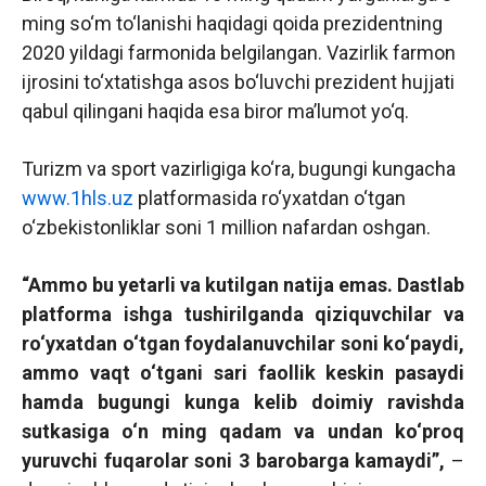
ming so‘m to‘lanishi haqidagi qoida prezidentning
2020 yildagi farmonida belgilangan. Vazirlik farmon
ijrosini to‘xtatishga asos bo‘luvchi prezident hujjati
qabul qilingani haqida esa biror ma’lumot yo‘q.
Turizm va sport vazirligiga ko‘ra, bugungi kungacha
www.1hls.uz
platformasida ro‘yxatdan o‘tgan
o‘zbekistonliklar soni 1 million nafardan oshgan.
“Ammo bu yetarli va kutilgan natija emas. Dastlab
platforma ishga tushirilganda qiziquvchilar va
ro‘yxatdan o‘tgan foydalanuvchilar soni ko‘paydi,
ammo vaqt o‘tgani sari faollik keskin pasaydi
hamda bugungi kunga kelib doimiy ravishda
sutkasiga o‘n ming qadam va undan ko‘proq
yuruvchi fuqarolar soni 3 barobarga kamaydi”,
–