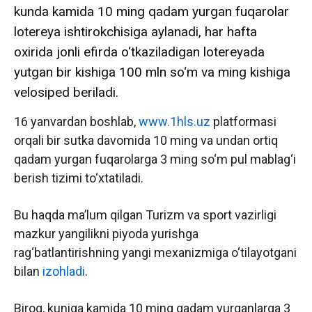
kunda kamida 10 ming qadam yurgan fuqarolar
lotereya ishtirokchisiga aylanadi, har hafta
oxirida jonli efirda o‘tkaziladigan lotereyada
yutgan bir kishiga 100 mln so‘m va ming kishiga
velosiped beriladi.
16 yanvardan boshlab,
www.1hls.uz
platformasi
orqali bir sutka davomida 10 ming va undan ortiq
qadam yurgan fuqarolarga 3 ming so‘m pul mablag‘i
berish tizimi to‘xtatiladi.
Bu haqda ma’lum qilgan Turizm va sport vazirligi
mazkur yangilikni piyoda yurishga
rag‘batlantirishning yangi mexanizmiga o‘tilayotgani
bilan
izohladi
.
Biroq, kuniga kamida 10 ming qadam yurganlarga 3