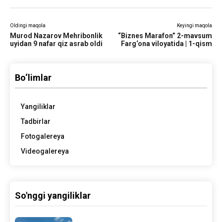
Oldingi maqola
Keyingi maqola
Murod Nazarov Mehribonlik
“Biznes Marafon” 2-mavsum
uyidan 9 nafar qiz asrab oldi
Farg‘ona viloyatida | 1-qism
Bo‘limlar
Yangiliklar
Tadbirlar
Fotogalereya
Videogalereya
So'nggi yangiliklar