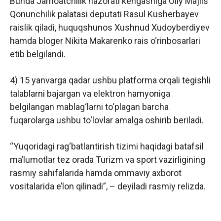
Bunda Jamoatchilik nazorati kengashiga Oliy Majlis
Qonunchilik palatasi deputati Rasul Kusherbayev
raislik qiladi, huquqshunos Xushnud Xudoyberdiyev
hamda bloger Nikita Makarenko rais o‘rinbosarlari
etib belgilandi.
4) 15 yanvarga qadar ushbu platforma orqali tegishli
talablarni bajargan va elektron hamyoniga
belgilangan mablag‘larni to‘plagan barcha
fuqarolarga ushbu to‘lovlar amalga oshirib beriladi.
“Yuqoridagi rag‘batlantirish tizimi haqidagi batafsil
ma’lumotlar tez orada Turizm va sport vazirligining
rasmiy sahifalarida hamda ommaviy axborot
vositalarida e’lon qilinadi”, – deyiladi rasmiy relizda.