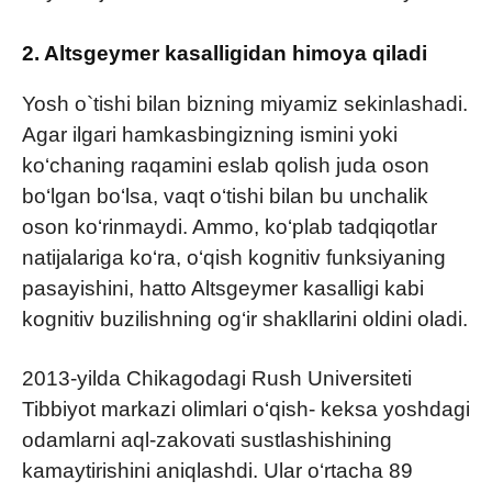
2. Altsgeymer kasalligidan himoya qiladi
Yosh o`tishi bilan bizning miyamiz sekinlashadi.
Agar ilgari hamkasbingizning ismini yoki
ko‘chaning raqamini eslab qolish juda oson
bo‘lgan bo‘lsa, vaqt o‘tishi bilan bu unchalik
oson ko‘rinmaydi. Ammo, ko‘plab tadqiqotlar
natijalariga ko‘ra, o‘qish kognitiv funksiyaning
pasayishini, hatto Altsgeymer kasalligi kabi
kognitiv buzilishning og‘ir shakllarini oldini oladi.
2013-yilda Chikagodagi Rush Universiteti
Tibbiyot markazi olimlari o‘qish- keksa yoshdagi
odamlarni aql-zakovati sustlashishining
kamaytirishini aniqlashdi. Ular o‘rtacha 89