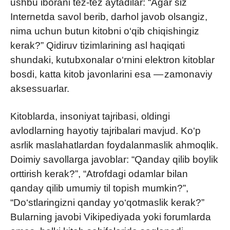
ushbu iborani tez-tez aytadilar: “Agar siz
Internetda savol berib, darhol javob olsangiz,
nima uchun butun kitobni o‘qib chiqishingiz
kerak?” Qidiruv tizimlarining asl haqiqati
shundaki, kutubxonalar o‘rnini elektron kitoblar
bosdi, katta kitob javonlarini esa — zamonaviy
aksessuarlar.
Kitoblarda, insoniyat tajribasi, oldingi
avlodlarning hayotiy tajribalari mavjud. Ko‘p
asrlik maslahatlardan foydalanmaslik ahmoqlik.
Doimiy savollarga javoblar: “Qanday qilib boylik
orttirish kerak?”, “Atrofdagi odamlar bilan
qanday qilib umumiy til topish mumkin?”,
“Do‘stlaringizni qanday yo‘qotmaslik kerak?”
Bularning javobi Vikipediyada yoki forumlarda