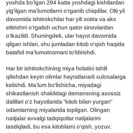
yoshda bo‘lgan 294 katta yoshdagi kishilardan
yig‘ilgan ma’lumotlarni o‘rganib chiqdilar. Olti yil
davomida ishtirokchilar har yili xotira va aks
ettirishni o‘rgatish uchun qator sinovlardan
o‘tkazildi. Shuningdek, ular hayot davomida
qilgan ishlari, shu jumladan kitob o‘qish haqida
batafsil ma’lumotnomani to‘ldirishdi.
Har bir ishtirokchining miya holatini tahlil
qilishdan keyin olimlar hayratlanarli xulosalarga
kelishdi. Ma’lum bo‘lishicha, miyadagi
shikastlanish shaklidagi demansning asossiz
dalillari o‘z hayotlarida “kitob bilan yurgan”
odamlarning miyalarida topilgan. Olingan
natijalar avvalgi tadqiqotlar natijalarini
tasdiqladi, bu esa kitoblarni o‘qish, yozuv,