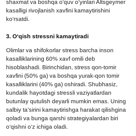
shaxmat va boshqa o‘quv o‘yinlari Altsgeymer
kasalligi rivojlanish xavfini kamaytirishini
ko‘rsatdi.
3. O‘qish stressni kamaytiradi
Olimlar va shifokorlar stress barcha inson
kasalliklarining 60% xavf omili deb
hisoblashadi. Birinchidan, stress qon-tomir
xavfini (50% ga) va boshqa yurak-qon tomir
kasalliklarini (40% ga) oshiradi. Shubhasiz,
kundalik hayotdagi stressli vaziyatlardan
butunlay qutulish deyarli mumkin emas. Uning
salbiy ta’sirini kamaytirishga harakat qilishgina
qoladi va bunga qarshi strategiyalardan biri
o‘qishni o‘z ichiga oladi.