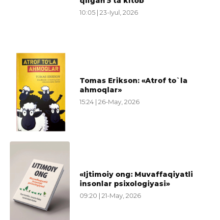
qilgan 5 ta kitob
10:05 | 23-Iyul, 2026
Tomas Erikson: «Atrof to`la
ahmoqlar»
15:24 | 26-May, 2026
«Ijtimoiy ong: Muvaffaqiyatli
insonlar psixologiyasi»
09:20 | 21-May, 2026