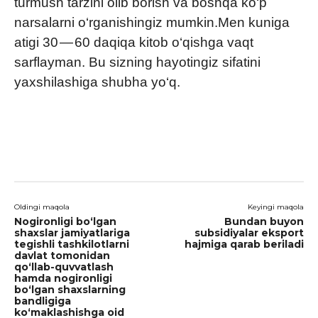
turmush tarzini olib borish va boshqa ko‘p
narsalarni o‘rganishingiz mumkin.Men kuniga
atigi 30 — 60 daqiqa kitob o‘qishga vaqt
sarflayman. Bu sizning hayotingiz sifatini
yaxshilashiga shubha yo‘q.
Oldingi maqola
Keyingi maqola
Nogironligi bo‘lgan
Bundan buyon
shaxslar jamiyatlariga
subsidiyalar eksport
tegishli tashkilotlarni
hajmiga qarab beriladi
davlat tomonidan
qo‘llab-quvvatlash
hamda nogironligi
bo‘lgan shaxslarning
bandligiga
ko‘maklashishga oid