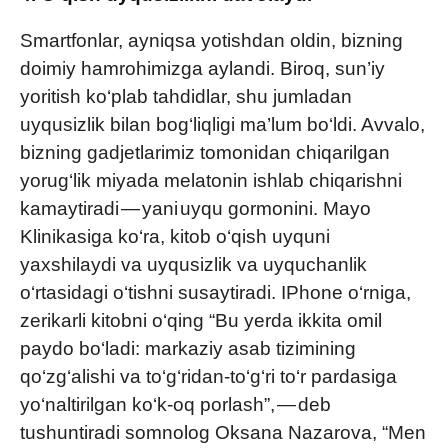
Smartfonlar, ayniqsa yotishdan oldin, bizning
doimiy hamrohimizga aylandi. Biroq, sun’iy
yoritish ko‘plab tahdidlar, shu jumladan
uyqusizlik bilan bog‘liqligi ma’lum bo‘ldi. Avvalo,
bizning gadjetlarimiz tomonidan chiqarilgan
yorug‘lik miyada melatonin ishlab chiqarishni
kamaytiradi — yani uyqu gormonini. Mayo
Klinikasiga ko‘ra, kitob o‘qish uyquni
yaxshilaydi va uyqusizlik va uyquchanlik
o‘rtasidagi o‘tishni susaytiradi. IPhone o‘rniga,
zerikarli kitobni o‘qing “Bu yerda ikkita omil
paydo bo‘ladi: markaziy asab tizimining
qo‘zg‘alishi va to‘g‘ridan-to‘g‘ri to‘r pardasiga
yo‘naltirilgan ko‘k-oq porlash”, — deb
tushuntiradi somnolog Oksana Nazarova, “Men