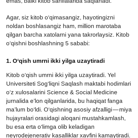
emas, balki kitob sahifalarida saqlanadi.
Agar, siz kitob o‘qimasangiz, hayotingizni
noldan boshlasangiz ham, million marotaba
qilgan barcha xatolarni yana takrorlaysiz. Kitob
o‘qishni boshlashning 5 sababi:
1. O‘qish umrni ikki yilga uzaytiradi
Kitob o‘qish umrni ikki yilga uzaytiradi. Yel
Universiteti Sog‘liqni Saqlash maktabi hodimlari
o‘z xulosalarini Science & Social Medicine
jurnalida e’lon qilganlarida, bu haqiqat fanga
ma’lum bo‘ldi. O‘qishning asosiy afzalligi — miya
hujayralari orasidagi aloqani mustahkamlash,
bu esa erta o‘limga olib keladigan
neyrodejenerativ kasalliklar xavfini kamaytiradi.