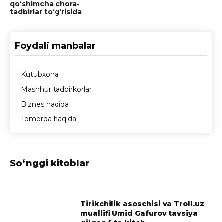
qo‘shimcha chora-
tadbirlar to‘g‘risida
Foydali manbalar
Kutubxona
Mashhur tadbirkorlar
Biznes haqida
Tomorqa haqida
So‘nggi kitoblar
Tirikchilik asoschisi va Troll.uz
muallifi Umid Gafurov tavsiya