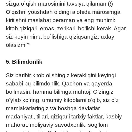
sizga o`qish marosimini tavsiya qilaman (!)
O‘qishni yotishdan oldingi alohida marosimga
kiritishni maslahat beraman va eng muhimi:
kitob qiziqarli emas, zerikarli bo‘lishi kerak. Agar
siz keyin nima bo`lishiga qiziqsangiz, uxlay
olasizmi?
5. Bilimdonlik
Siz baribir kitob olishingiz kerakligini keyingi
sababi bu bilimdonlik. Qachon va qayerda
bo‘lmasin, hamma bilimga muhtoj. O‘zingiz
o‘ylab ko‘ring, umumiy kitoblarni o‘qib, siz o‘z
mamlakatlaringiz va boshqa davlatlar
madaniyati, tillari, qiziqarli tarixiy faktlar, kasbiy
mahorat, moliyaviy savodxonlik, sog‘lom