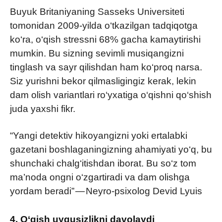
Buyuk Britaniyaning Sasseks Universiteti
tomonidan 2009-yilda o‘tkazilgan tadqiqotga
ko‘ra, o‘qish stressni 68% gacha kamaytirishi
mumkin. Bu sizning sevimli musiqangizni
tinglash va sayr qilishdan ham ko‘proq narsa.
Siz yurishni bekor qilmasligingiz kerak, lekin
dam olish variantlari ro‘yxatiga o‘qishni qo‘shish
juda yaxshi fikr.
“Yangi detektiv hikoyangizni yoki ertalabki
gazetani boshlaganingizning ahamiyati yo‘q, bu
shunchaki chalg‘itishdan iborat. Bu so‘z tom
ma’noda ongni o‘zgartiradi va dam olishga
yordam beradi” — Neyro-psixolog Devid Lyuis
4. O‘qish uyqusizlikni davolaydi