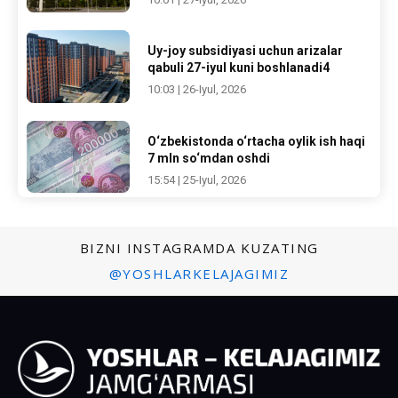
Uy-joy subsidiyasi uchun arizalar
qabuli 27-iyul kuni boshlanadi4
10:03 | 26-Iyul, 2026
O‘zbekistonda o‘rtacha oylik ish haqi
7 mln so‘mdan oshdi
15:54 | 25-Iyul, 2026
BIZNI INSTAGRAMDA KUZATING
@YOSHLARKELAJAGIMIZ