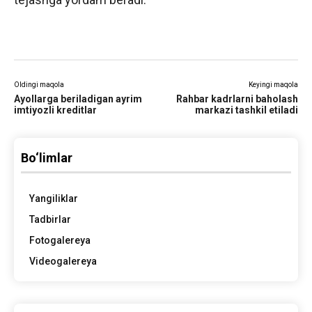
Oldingi maqola
Keyingi maqola
Ayollarga beriladigan ayrim
Rahbar kadrlarni baholash
imtiyozli kreditlar
markazi tashkil etiladi
Bo‘limlar
Yangiliklar
Tadbirlar
Fotogalereya
Videogalereya