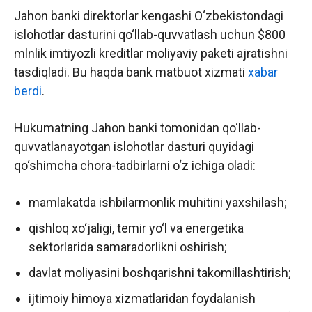
Jahon banki direktorlar kengashi O‘zbekistondagi
islohotlar dasturini qo‘llab-quvvatlash uchun $800
mlnlik imtiyozli kreditlar moliyaviy paketi ajratishni
tasdiqladi. Bu haqda bank matbuot xizmati
xabar
berdi
.
Hukumatning Jahon banki tomonidan qo‘llab-
quvvatlanayotgan islohotlar dasturi quyidagi
qo‘shimcha chora-tadbirlarni o‘z ichiga oladi:
mamlakatda ishbilarmonlik muhitini yaxshilash;
qishloq xo‘jaligi, temir yo‘l va energetika
sektorlarida samaradorlikni oshirish;
davlat moliyasini boshqarishni takomillashtirish;
ijtimoiy himoya xizmatlaridan foydalanish