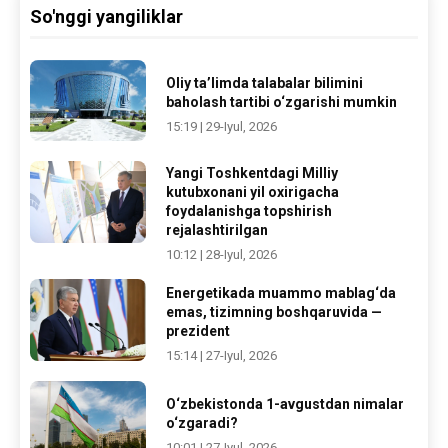
So'nggi yangiliklar
Oliy ta’limda talabalar bilimini
baholash tartibi o‘zgarishi mumkin
15:19 | 29-Iyul, 2026
Yangi Toshkentdagi Milliy
kutubxonani yil oxirigacha
foydalanishga topshirish
rejalashtirilgan
10:12 | 28-Iyul, 2026
Energetikada muammo mablag‘da
emas, tizimning boshqaruvida —
prezident
15:14 | 27-Iyul, 2026
O‘zbekistonda 1-avgustdan nimalar
o‘zgaradi?
10:01 | 27-Iyul, 2026