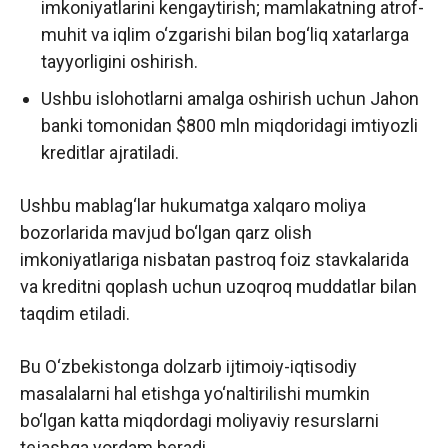
imkoniyatlarini kengaytirish; mamlakatning atrof-
muhit va iqlim o‘zgarishi bilan bog‘liq xatarlarga
tayyorligini oshirish.
Ushbu islohotlarni amalga oshirish uchun Jahon
banki tomonidan $800 mln miqdoridagi imtiyozli
kreditlar ajratiladi.
Ushbu mablag‘lar hukumatga xalqaro moliya
bozorlarida mavjud bo‘lgan qarz olish
imkoniyatlariga nisbatan pastroq foiz stavkalarida
va kreditni qoplash uchun uzoqroq muddatlar bilan
taqdim etiladi.
Bu O‘zbekistonga dolzarb ijtimoiy-iqtisodiy
masalalarni hal etishga yo‘naltirilishi mumkin
bo‘lgan katta miqdordagi moliyaviy resurslarni
tejashga yordam beradi.