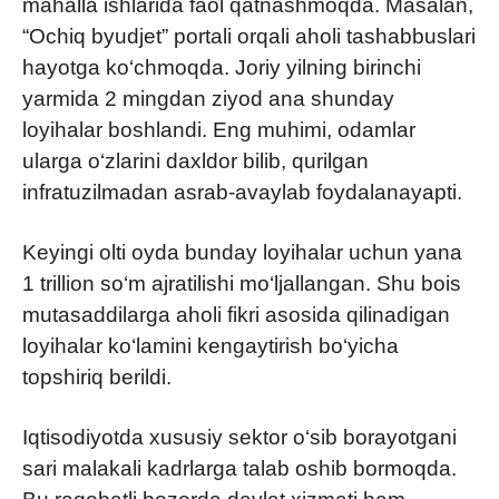
mahalla ishlarida faol qatnashmoqda. Masalan,
“Ochiq byudjet” portali orqali aholi tashabbuslari
hayotga ko‘chmoqda. Joriy yilning birinchi
yarmida 2 mingdan ziyod ana shunday
loyihalar boshlandi. Eng muhimi, odamlar
ularga o‘zlarini daxldor bilib, qurilgan
infratuzilmadan asrab-avaylab foydalanayapti.
Keyingi olti oyda bunday loyihalar uchun yana
1 trillion so‘m ajratilishi mo‘ljallangan. Shu bois
mutasaddilarga aholi fikri asosida qilinadigan
loyihalar ko‘lamini kengaytirish bo‘yicha
topshiriq berildi.
Iqtisodiyotda xususiy sektor o‘sib borayotgani
sari malakali kadrlarga talab oshib bormoqda.