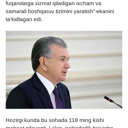
fuqarolarga xizmat qiladigan ixcham va
samarali boshqaruv tizimini yaratish” ekanini
ta’kidlagan edi.
Hozirgi kunda bu sohada 118 ming kishi