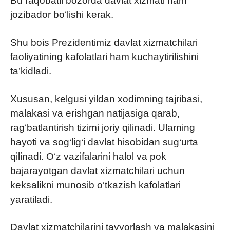
Bu raqobatli bozorda davlat xizmati ham
jozibador bo‘lishi kerak.
Shu bois Prezidentimiz davlat xizmatchilari
faoliyatining kafolatlari ham kuchaytirilishini
ta’kidladi.
Xususan, kelgusi yildan xodimning tajribasi,
malakasi va erishgan natijasiga qarab,
rag‘batlantirish tizimi joriy qilinadi. Ularning
hayoti va sog‘lig‘i davlat hisobidan sug‘urta
qilinadi. O‘z vazifalarini halol va pok
bajarayotgan davlat xizmatchilari uchun
keksalikni munosib o‘tkazish kafolatlari
yaratiladi.
Davlat xizmatchilarini tayyorlash va malakasini