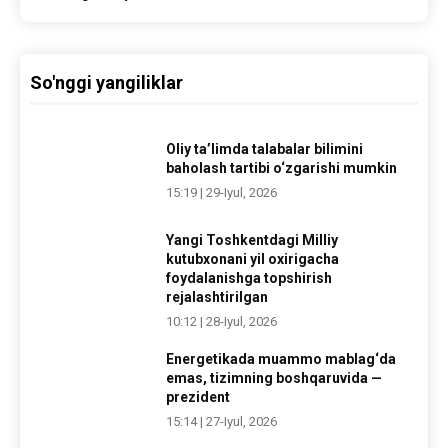
So'nggi yangiliklar
Oliy ta’limda talabalar bilimini
baholash tartibi o‘zgarishi mumkin
15:19 | 29-Iyul, 2026
Yangi Toshkentdagi Milliy
kutubxonani yil oxirigacha
foydalanishga topshirish
rejalashtirilgan
10:12 | 28-Iyul, 2026
Energetikada muammo mablag‘da
emas, tizimning boshqaruvida —
prezident
15:14 | 27-Iyul, 2026