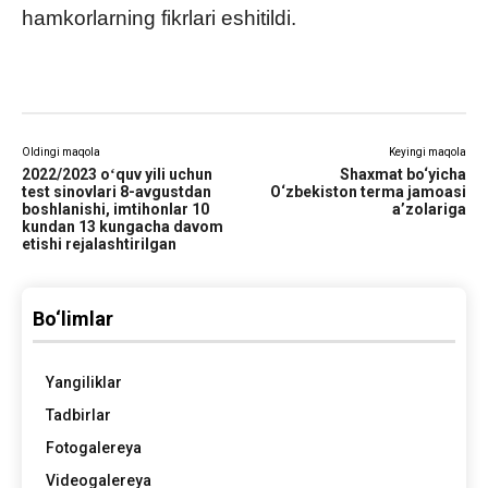
hamkorlarning fikrlari eshitildi.
Oldingi maqola
Keyingi maqola
2022/2023 oʻquv yili uchun
Shaxmat bo‘yicha
test sinovlari 8-avgustdan
O‘zbekiston terma jamoasi
boshlanishi, imtihonlar 10
a’zolariga
kundan 13 kungacha davom
etishi rejalashtirilgan
Bo‘limlar
Yangiliklar
Tadbirlar
Fotogalereya
Videogalereya