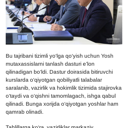
Bu tajribani tizimli yo‘lga qo‘yish uchun Yosh
mutaxassislarni tanlash dasturi e’lon
qilinadigan bo‘ldi. Dastur doirasida bitiruvchi
kurslarda o‘qiyotgan qobiliyatli talabalar
saralanib, vazirlik va hokimlik tizimida stajirovka
o‘taydi va o‘qishni tamomlagach, ishga qabul
qilinadi. Bunga xorijda o‘qiyotgan yoshlar ham
qamrab olinadi.
Tahlillarga ko‘ra, vazirliklar markaziy