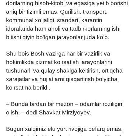
dorilarning hisob-kitobi va egasiga yetib borishi
aniq bir tizimli emas. Qurilish, transport,
kommunal xo‘jaligi, standart, karantin
idoralarida ham aholi va tadbirkorlarning ishi
bitishi qiyin bo‘lgan jarayonlar juda ko‘p.
Shu bois Bosh vazirga har bir vazirlik va
hokimlikda xizmat ko‘rsatish jarayonlarini
tushunarli va qulay shaklga keltirish, ortiqcha
xarajatlar va hujjatlarni qisqartirish bo‘yicha
ko‘rsatma berildi.
– Bunda birdan bir mezon – odamlar roziligini
olish, – dedi Shavkat Mirziyoyev.
Bugun xalqimiz elu yurt rivojiga befarq emas,