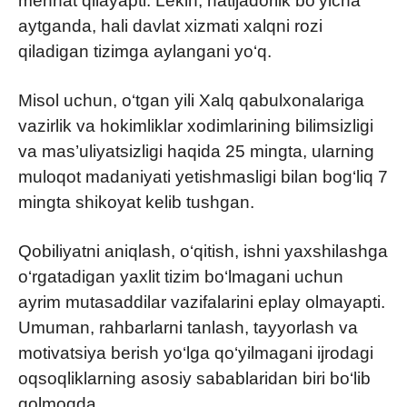
mehnat qilayapti. Lekin, natijadorlik bo‘yicha
aytganda, hali davlat xizmati xalqni rozi
qiladigan tizimga aylangani yo‘q.
Misol uchun, o‘tgan yili Xalq qabulxonalariga
vazirlik va hokimliklar xodimlarining bilimsizligi
va mas’uliyatsizligi haqida 25 mingta, ularning
muloqot madaniyati yetishmasligi bilan bog‘liq 7
mingta shikoyat kelib tushgan.
Qobiliyatni aniqlash, o‘qitish, ishni yaxshilashga
o‘rgatadigan yaxlit tizim bo‘lmagani uchun
ayrim mutasaddilar vazifalarini eplay olmayapti.
Umuman, rahbarlarni tanlash, tayyorlash va
motivatsiya berish yo‘lga qo‘yilmagani ijrodagi
oqsoqliklarning asosiy sabablaridan biri bo‘lib
qolmoqda.