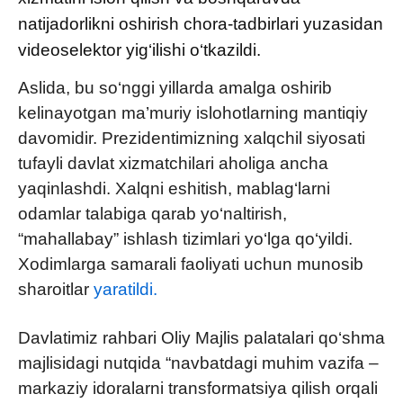
natijadorlikni oshirish chora-tadbirlari yuzasidan
videoselektor yig‘ilishi o‘tkazildi.
Aslida, bu so‘nggi yillarda amalga oshirib
kelinayotgan ma’muriy islohotlarning mantiqiy
davomidir. Prezidentimizning xalqchil siyosati
tufayli davlat xizmatchilari aholiga ancha
yaqinlashdi. Xalqni eshitish, mablag‘larni
odamlar talabiga qarab yo‘naltirish,
“mahallabay” ishlash tizimlari yo‘lga qo‘yildi.
Xodimlarga samarali faoliyati uchun munosib
sharoitlar
yaratildi.
Davlatimiz rahbari Oliy Majlis palatalari qo‘shma
majlisidagi nutqida “navbatdagi muhim vazifa –
markaziy idoralarni transformatsiya qilish orqali