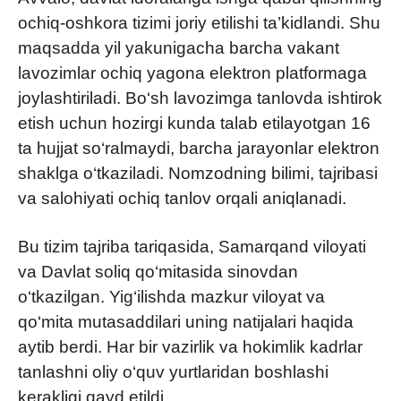
ochiq-oshkora tizimi joriy etilishi ta’kidlandi. Shu
maqsadda yil yakunigacha barcha vakant
lavozimlar ochiq yagona elektron platformaga
joylashtiriladi. Bo‘sh lavozimga tanlovda ishtirok
etish uchun hozirgi kunda talab etilayotgan 16
ta hujjat so‘ralmaydi, barcha jarayonlar elektron
shaklga o‘tkaziladi. Nomzodning bilimi, tajribasi
va salohiyati ochiq tanlov orqali aniqlanadi.
Bu tizim tajriba tariqasida, Samarqand viloyati
va Davlat soliq qo‘mitasida sinovdan
o‘tkazilgan. Yig‘ilishda mazkur viloyat va
qo‘mita mutasaddilari uning natijalari haqida
aytib berdi. Har bir vazirlik va hokimlik kadrlar
tanlashni oliy o‘quv yurtlaridan boshlashi
kerakligi qayd etildi.