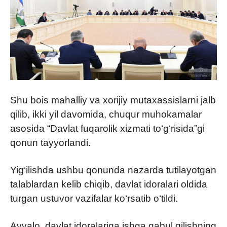
Shu bois mahalliy va xorijiy mutaxassislarni jalb
qilib, ikki yil davomida, chuqur muhokamalar
asosida “Davlat fuqarolik xizmati to‘g‘risida”gi
qonun tayyorlandi.
Yig‘ilishda ushbu qonunda nazarda tutilayotgan
talablardan kelib chiqib, davlat idoralari oldida
turgan ustuvor vazifalar ko‘rsatib o‘tildi.
Avvalo, davlat idoralariga ishga qabul qilishning