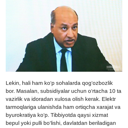
Lekin, hali ham ko‘p sohalarda qog‘ozbozlik
bor. Masalan, subsidiyalar uchun o‘rtacha 10 ta
vazirlik va idoradan xulosa olish kerak. Elektr
tarmoqlariga ulanishda ham ortiqcha xarajat va
byurokratiya ko‘p. Tibbiyotda qaysi xizmat
bepul yoki pulli bo‘lishi, davlatdan beriladigan