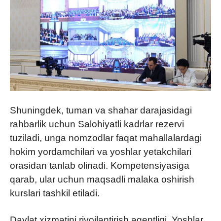
Shuningdek, tuman va shahar darajasidagi
rahbarlik uchun Salohiyatli kadrlar rezervi
tuziladi, unga nomzodlar faqat mahallalardagi
hokim yordamchilari va yoshlar yetakchilari
orasidan tanlab olinadi. Kompetensiyasiga
qarab, ular uchun maqsadli malaka oshirish
kurslari tashkil etiladi.
Davlat xizmatini rivojlantirish agentligi, Yoshlar