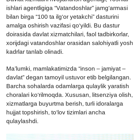
ishlari agentligiga “Vatandoshlar” jamg‘armasi
bilan birga “100 ta ilg‘or yetakchi” dasturini
amalga oshirish vazifasi qo‘yildi. Bu dastur
doirasida davlat xizmatchilari, faol tadbirkorlar,
xorijdagi vatandoshlar orasidan salohiyatli yosh
kadrlar tanlab olinadi.
Ma’lumki, mamlakatimizda “inson – jamiyat –
davlat” degan tamoyil ustuvor etib belgilangan.
Barcha sohalarda odamlarga qulaylik yaratish
choralari ko‘rilmoqda. Xususan, litsenziya olish,
xizmatlarga buyurtma berish, turli idoralarga
hujjat topshirish, to‘lov tizimlari ancha
qulaylashdi.