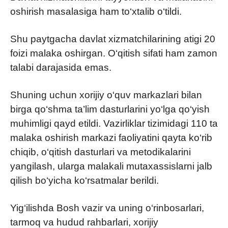
oshirish masalasiga ham to‘xtalib o‘tildi.
Shu paytgacha davlat xizmatchilarining atigi 20
foizi malaka oshirgan. O‘qitish sifati ham zamon
talabi darajasida emas.
Shuning uchun xorijiy o‘quv markazlari bilan
birga qo‘shma ta’lim dasturlarini yo‘lga qo‘yish
muhimligi qayd etildi. Vazirliklar tizimidagi 110 ta
malaka oshirish markazi faoliyatini qayta ko‘rib
chiqib, o‘qitish dasturlari va metodikalarini
yangilash, ularga malakali mutaxassislarni jalb
qilish bo‘yicha ko‘rsatmalar berildi.
Yig‘ilishda Bosh vazir va uning o‘rinbosarlari,
tarmoq va hudud rahbarlari, xorijiy