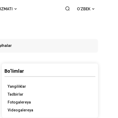
IZMATI
OʻZBEK
yihalar
Bo‘limlar
Yangiliklar
Tadbirlar
Fotogalereya
Videogalereya