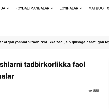
ZDA
FOYDALI MANBALAR
LOYIHALAR
MATBUOT X
ar orqali yoshlarni tadbirkorlikka faol jalb qilishga qaratilgan lo
shlarni tadbirkorlikka faol
halar
888