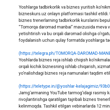
Yoshlarga tadbirkorlik va biznes yuritish ko‘ni
bizneskurs.uz onlayn platformasi tashkil etildi.
biznes trenerlarning tadbirkorlik kurslarini bepul
“Tomorqa daromad manbai” mavzusida meva va sabz
yetishtirish va bu orqali daromad olishga o‘rga
foydalanish uchun qulay formatda yoshlarga taq
(https://telegra.ph/TOMORQA-DAROMAD-MANB
Yoshlarda biznes reja ishlab chiqish ko‘nikmala
orqali kichik biznesning ishlab chiqarish, xizmat
yo‘nalishdagi biznes reja namunalari taqdim etil
(https://teletype.in/@yoshlar-kelajagimiz/93b
Jamg‘armaning YouTube tarmog‘idagi rasmiy kana
rivojlantirishga qaratilgan tajribali biznes trenerl
kelinmoqda. Tashkil etilgan vebinarlarda 12 ming