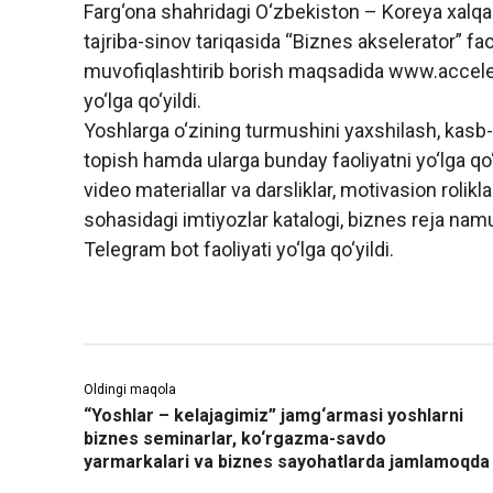
Farg‘ona shahridagi O‘zbekiston – Koreya xalqar
tajriba-sinov tariqasida “Biznes akselerator” faol
muvofiqlashtirib borish maqsadida www.accelerat
yo‘lga qo‘yildi.
Yoshlarga o‘zining turmushini yaxshilash, kasb
topish hamda ularga bunday faoliyatni yo‘lga qo‘y
video materiallar va darsliklar, motivasion roliklar
sohasidagi imtiyozlar katalogi, biznes reja namu
Telegram bot faoliyati yo‘lga qo‘yildi.
Oldingi maqola
“Yoshlar – kelajagimiz” jamg‘armasi yoshlarni
biznes seminarlar, ko‘rgazma-savdo
yarmarkalari va biznes sayohatlarda jamlamoqda