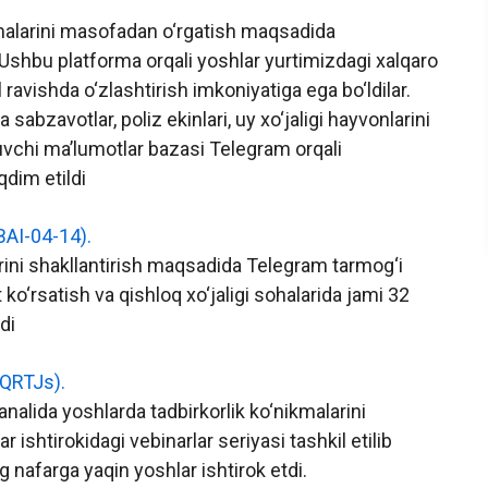
kmalarini masofadan o‘rgatish maqsadida
 Ushbu platforma orqali yoshlar yurtimizdagi xalqaro
 ravishda o‘zlashtirish imkoniyatiga ega bo‘ldilar.
avotlar, poliz ekinlari, uy xo‘jaligi hayvonlarini
tuvchi ma’lumotlar bazasi Telegram orqali
dim etildi
AI-04-14).
rini shakllantirish maqsadida Telegram tarmog‘i
 ko‘rsatish va qishloq xo‘jaligi sohalarida jami 32
di
0QRTJs).
lida yoshlarda tadbirkorlik ko‘nikmalarini
ar ishtirokidagi vebinarlar seriyasi tashkil etilib
 nafarga yaqin yoshlar ishtirok etdi.