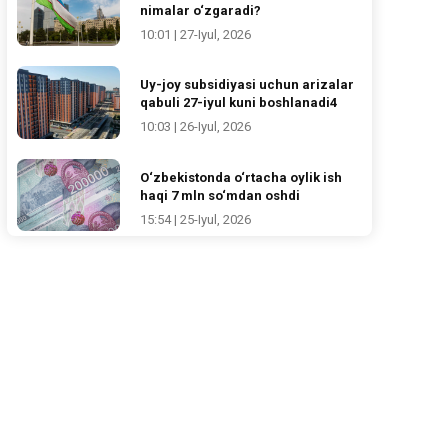
nimalar o‘zgaradi?
10:01 | 27-Iyul, 2026
Uy-joy subsidiyasi uchun arizalar
qabuli 27-iyul kuni boshlanadi4
10:03 | 26-Iyul, 2026
O‘zbekistonda o‘rtacha oylik ish
haqi 7 mln so‘mdan oshdi
15:54 | 25-Iyul, 2026