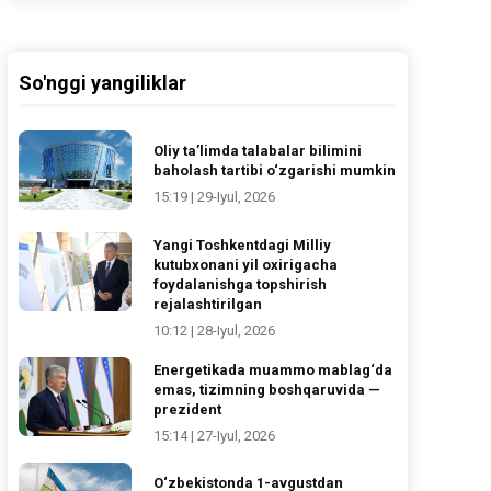
So'nggi yangiliklar
Oliy ta’limda talabalar bilimini
baholash tartibi o‘zgarishi mumkin
15:19 | 29-Iyul, 2026
Yangi Toshkentdagi Milliy
kutubxonani yil oxirigacha
foydalanishga topshirish
rejalashtirilgan
10:12 | 28-Iyul, 2026
Energetikada muammo mablag‘da
emas, tizimning boshqaruvida —
prezident
15:14 | 27-Iyul, 2026
O‘zbekistonda 1-avgustdan