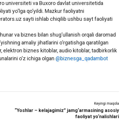
o universiteti va Buxoro davlat universitetida
iyati yo‘lga qo‘yildi. Mazkur faoliyatni
ors.uz sayti ishlab chiqilib ushbu sayt faoliyati
-hunar va biznes bilan shug‘ullanish orqali daromad
ishning amaliy jihatlarini o‘rgatishga qaratilgan
, elektron biznes kitoblar, audio kitoblar, tadbirkorlik
nalarini o‘z ichiga olgan
@biznesga_qadambot
Keyingi maqola
“Yoshlar – kelajagimiz” jamg‘armasining asosiy
faoliyat yo‘nalishlari