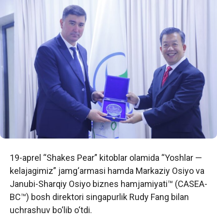
19-aprel “Shakes Pear” kitoblar olamida “Yoshlar —
kelajagimiz” jamg‘armasi hamda Markaziy Osiyo va
Janubi-Sharqiy Osiyo biznes hamjamiyati™ (CASEA-
BC™) bosh direktori singapurlik Rudy Fang bilan
uchrashuv bo‘lib o‘tdi.