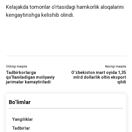
Kelajakda tomonlar o‘rtasidagi hamkorlik aloqalarini
kengaytirishga kelishib olindi.
Oldingi maqola
Keyingi maqola
Tadbirkorlarga
O‘zbekiston mart oyida 1,35
qo‘llaniladigan moliyaviy
mlrd dollarlik oltin eksport
jarimalar kamaytiriladi
qildi
Bo‘limlar
Yangiliklar
Tadbirlar