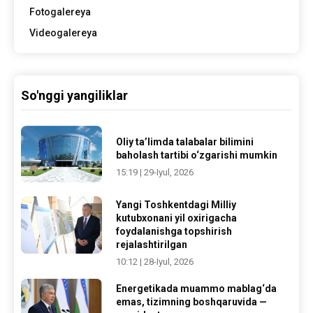
Fotogalereya
Videogalereya
So'nggi yangiliklar
Oliy ta’limda talabalar bilimini
baholash tartibi o‘zgarishi mumkin
15:19 | 29-Iyul, 2026
Yangi Toshkentdagi Milliy
kutubxonani yil oxirigacha
foydalanishga topshirish
rejalashtirilgan
10:12 | 28-Iyul, 2026
Energetikada muammo mablag‘da
emas, tizimning boshqaruvida —