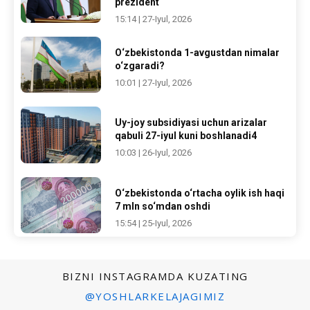
prezident
15:14 | 27-Iyul, 2026
O‘zbekistonda 1-avgustdan nimalar
o‘zgaradi?
10:01 | 27-Iyul, 2026
Uy-joy subsidiyasi uchun arizalar
qabuli 27-iyul kuni boshlanadi4
10:03 | 26-Iyul, 2026
O‘zbekistonda o‘rtacha oylik ish haqi
7 mln so‘mdan oshdi
15:54 | 25-Iyul, 2026
BIZNI INSTAGRAMDA KUZATING
@YOSHLARKELAJAGIMIZ