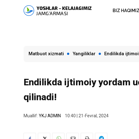
BIZ HAQIMI
Matbuot xizmati
Yangiliklar
Endilikda ijtimo
Endilikda ijtimoiy yordam uc
qilinadi!
Muallif:
YKJ ADMIN
10:40 | 21-Fevral, 2024