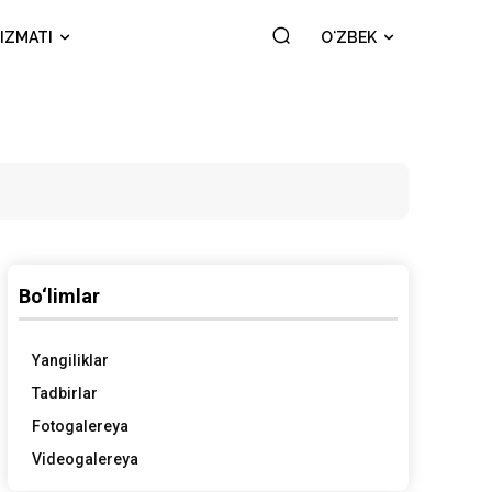
IZMATI
OʻZBEK
Bo‘limlar
Yangiliklar
Tadbirlar
Fotogalereya
Videogalereya