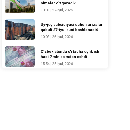
nimalar o‘zgaradi?
10:01 | 27-Iyul, 2026
Uy-joy subsidiyasi uchun arizalar
qabuli 27-iyul kuni boshlanadi4
10:03 | 26-Iyul, 2026
O‘zbekistonda o‘rtacha oylik ish
haqi 7 mln so‘mdan oshdi
15:54 | 25-Iyul, 2026