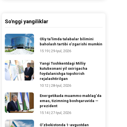
So'nggi yangiliklar
Oliy ta’limda talabalar bilimini
baholash tartibi o‘zgarishi mumkin
15:19 | 29-Iyul, 2026
Yangi Toshkentdagi Milliy
kutubxonani yil oxirigacha
foydalanishga topshirish
rejalashtirilgan
10:12 | 28-Iyul, 2026
Energetikada muammo mablag‘da
emas, tizimning boshqaruvida —
prezident
15:14 | 27-Iyul, 2026
O‘zbekistonda 1-avgustdan