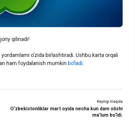
oriy qilinadi!
 yordamlarni o’zida birlashtiradi. Ushbu karta orqali
rdan ham foydalanish mumkin
bo’ladi.
Keyingi maqola
O‘zbekistonliklar mart oyida necha kun dam olishi
ma’lum bo‘ldi.