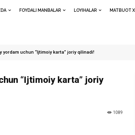
ZDA
FOYDALI MANBALAR
LOYIHALAR
MATBUOT X
iy yordam uchun “Ijtimoiy karta” joriy qilinadi!
hun “Ijtimoiy karta” joriy
1089