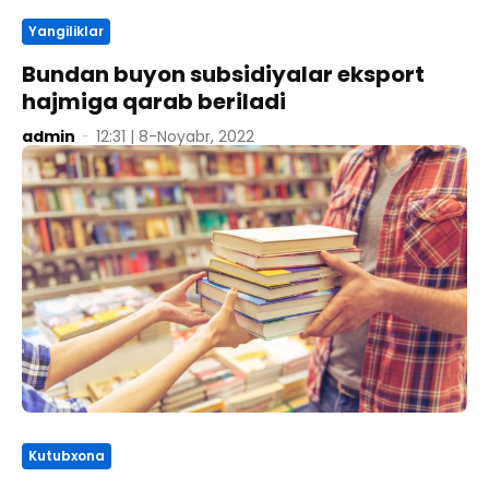
Yangiliklar
Bundan buyon subsidiyalar eksport
hajmiga qarab beriladi
admin
-
12:31 | 8-Noyabr, 2022
Kutubxona