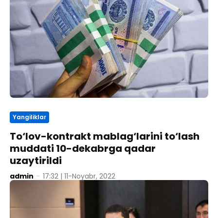
Yangiliklar
To‘lov-kontrakt mablag‘larini to‘lash
muddati 10-dekabrga qadar
uzaytirildi
admin
-
17:32 | 11-Noyabr, 2022