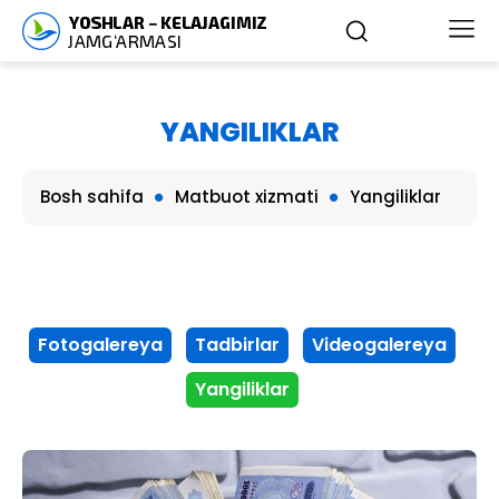
YANGILIKLAR
Bosh sahifa
Matbuot xizmati
Yangiliklar
Fotogalereya
Tadbirlar
Videogalereya
Yangiliklar