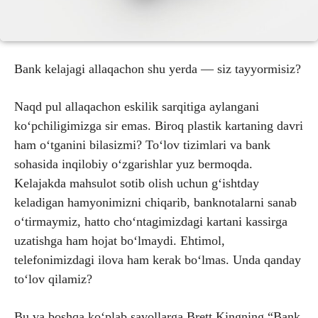
Bank kelajagi allaqachon shu yerda — siz tayyormisiz?
Naqd pul allaqachon eskilik sarqitiga aylangani
koʻpchiligimizga sir emas. Biroq plastik kartaning davri
ham oʻtganini bilasizmi? Toʻlov tizimlari va bank
sohasida inqilobiy oʻzgarishlar yuz bermoqda.
Kelajakda mahsulot sotib olish uchun gʻishtday
keladigan hamyonimizni chiqarib, banknotalarni sanab
oʻtirmaymiz, hatto choʻntagimizdagi kartani kassirga
uzatishga ham hojat boʻlmaydi. Ehtimol,
telefonimizdagi ilova ham kerak boʻlmas. Unda qanday
toʻlov qilamiz?
Bu va boshqa koʻplab savollarga Brett Kingning “Bank