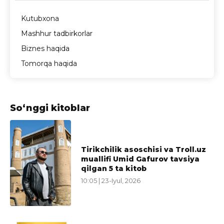
Kutubxona
Mashhur tadbirkorlar
Biznes haqida
Tomorqa haqida
So‘nggi kitoblar
Tirikchilik asoschisi va Troll.uz
muallifi Umid Gafurov tavsiya
qilgan 5 ta kitob
10:05 | 23-Iyul, 2026