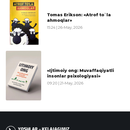
Tomas Erikson: «Atrof to`la
ahmoqlar»
15:24 | 26-May, 2026
«Ijtimoiy ong: Muvaffaqiyatli
insonlar psixologiyasi»
09:20 | 21-May, 2026