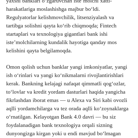
yaxshi banklari oʻzgaruvchan isteʼmolchi xatti-
harakatlariga moslashishga majbur boʻldi.
Regulyatorlar kelishmovchilik, litsenziyalash va
tartibga solishni qayta koʻrib chiqmoqda; Fintech
startaplari va texnologiya gigantlari bank ishi
isteʼmolchilarning kundalik hayotiga qanday mos
kelishini qayta belgilamoqda.
Omon qolish uchun banklar yangi imkoniyatlar, yangi
ish oʻrinlari va yangi koʻnikmalarni rivojlantirishlari
kerak. Bankning kelajagi nafaqat qimmatli qogʻozlar,
toʻlovlar va kredit yordam dasturlari haqida yangicha
fikrlashdan iborat emas — u Alexa va Siri kabi ovozli
aqlli yordamchilarga va tez orada aqlli koʻzoynaklarga
oʻrnatilgan. Kelayotgan Bank 4.0 davri — bu siz
foydalanadigan bank texnologiya orqali sizning
dunyongizga kirgan yoki u endi mavjud boʻlmagan