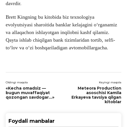
davrdir.
Brett Kingning bu kitobida biz texnologiya
evolyutsiyasi sharoitida banklar kelajagini oʻrganamiz
va allaqachon ishlayotgan inqilobni kashf qilamiz.
Qayta ishlab chiqilgan bank tizimlaridan tortib, selfi-
toʻlov va oʻzi boshqariladigan avtomobillargacha.
Oldingi maqola
Keyingi maqola
«Kecha omadsiz —
Meteora Production
bugun muvaffaqiyat
asoschisi Kamila
qozongan savdogar…»
Erkayeva tavsiya qilgan
kitoblar
Foydali manbalar