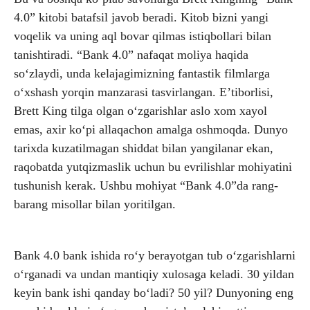
4.0” kitobi batafsil javob beradi. Kitob bizni yangi
voqelik va uning aql bovar qilmas istiqbollari bilan
tanishtiradi. “Bank 4.0” nafaqat moliya haqida
soʻzlaydi, unda kelajagimizning fantastik filmlarga
oʻxshash yorqin manzarasi tasvirlangan. Eʼtiborlisi,
Brett King tilga olgan oʻzgarishlar aslo xom xayol
emas, axir koʻpi allaqachon amalga oshmoqda. Dunyo
tarixda kuzatilmagan shiddat bilan yangilanar ekan,
raqobatda yutqizmaslik uchun bu evrilishlar mohiyatini
tushunish kerak. Ushbu mohiyat “Bank 4.0”da rang-
barang misollar bilan yoritilgan.
Bank 4.0 bank ishida roʻy berayotgan tub oʻzgarishlarni
oʻrganadi va undan mantiqiy xulosaga keladi. 30 yildan
keyin bank ishi qanday boʻladi? 50 yil? Dunyoning eng