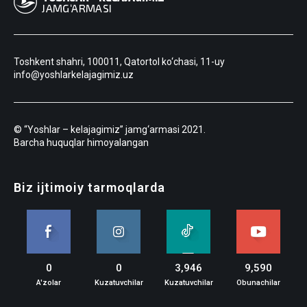
Toshkent shahri, 100011, Qatortol ko‘chasi, 11-uy
info@yoshlarkelajagimiz.uz
© “Yoshlar – kelajagimiz” jamg‘armasi 2021.
Barcha huquqlar himoyalangan
Biz ijtimoiy tarmoqlarda
0
0
3,946
9,590
A'zolar
Kuzatuvchilar
Kuzatuvchilar
Obunachilar