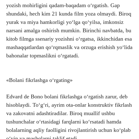
yozish mohirligini qadam-baqadam o‘rgatish. Gap
shundaki, hech kim 21 kunda film yoza olmaydi. Biroq
yurak va miya hamkorligi yo‘lga qo‘yilsa, imkonsiz
narsani amalga oshirish mumkin. Birinchi navbatda, bu
kitob filmga ssenariy yozishni o‘rgatsa, ikkinchidan esa
mashaqqatlardan qo‘rqmaslik va orzuga erishish yo‘lida
bahonalar topmaslikni o‘rgatadi.
«Bolani fikrlashga o‘rgating»
Edvard de Bono bolani fikrlashga o‘rgatish zarur, deb
hisoblaydi. To‘g‘ri, ayrim ota-onlar konstruktiv fikrlash
va zakovatni adashtiradilar. Biroq muallif ushbu
tushunchalar o‘rtasidagi farqlarni ko‘rsatadi hamda
bolalarning aqliy faolligini rivojlantirish uchun ko‘plab
o‘yin va mashqlarni taklif etadi.