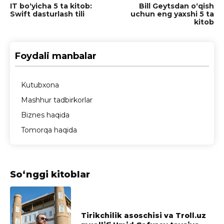
IT bo‘yicha 5 ta kitob:
Bill Geytsdan o‘qish
Swift dasturlash tili
uchun eng yaxshi 5 ta
kitob
Foydali manbalar
Kutubxona
Mashhur tadbirkorlar
Biznes haqida
Tomorqa haqida
So‘nggi kitoblar
Tirikchilik asoschisi va Troll.uz