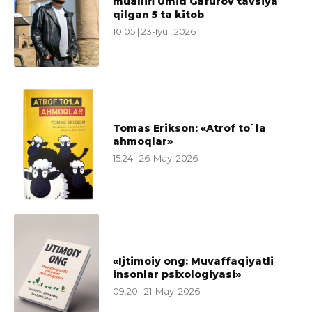
muallifi Umid Gafurov tavsiya
qilgan 5 ta kitob
10:05 | 23-Iyul, 2026
Tomas Erikson: «Atrof to`la
ahmoqlar»
15:24 | 26-May, 2026
«Ijtimoiy ong: Muvaffaqiyatli
insonlar psixologiyasi»
09:20 | 21-May, 2026