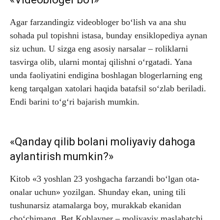
Agar farzandingiz videobloger bo‘lish va ana shu
sohada pul topishni istasa, bunday ensiklopediya aynan
siz uchun. U sizga eng asosiy narsalar – roliklarni
tasvirga olib, ularni montaj qilishni o‘rgatadi. Yana
unda faoliyatini endigina boshlagan blogerlarning eng
keng tarqalgan xatolari haqida batafsil so‘zlab beriladi.
Endi barini to‘g‘ri bajarish mumkin.
«Qanday qilib bolani moliyaviy dahoga
aylantirish mumkin?»
Kitob «3 yoshlan 23 yoshgacha farzandi bo‘lgan ota-
onalar uchun» yozilgan. Shunday ekan, uning tili
tushunarsiz atamalarga boy, murakkab ekanidan
cho‘chimang. Bet Koblayner – moliyaviy maslahatchi,