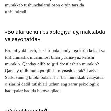
murakkab tushunchalarni oson o‘yin tarzida
tushuntiradi.
«Bolalar uchun psixologiya: uy, maktabda
va sayohatda»
Ertami yoki kech, har bir bola jamiyatga kirib keladi va
tushunmaslik muammosi bilan yuzma-yuz kelishi
mumkin. Qanday qilib to‘g‘ri do‘stlashish mumkin?
Qanday qilib muloqot qilish, o‘ynash kerak? Larisa
Surkovaning kitobi bolalar har bir murakkab vaziyatda
o‘zlarini dadil tutishlari uchun eng zarur psixologiik
haqiqatlar haqida hikoya qiladi.
«Videobloger bo‘l»