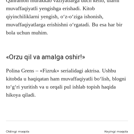
Qahramon murakkab vaziyatlarga duch kelib, ularni
muvaffaqiyatli yengishga erishadi. Kitob
qiyinchiliklarni yengish, o‘z-o‘ziga ishonish,
muvaffaqiyatlarga erishishni o‘rgatadi. Bu esa har bir
bola uchun muhim.
«Orzu qil va amalga oshir!»
Polina Grens – «Fizruk» serialidagi aktrisa. Ushbu
kitobda u haqiqatan ham muvaffaqiyatli bo‘lish, blogni
to‘g‘ri yuritish va u orqali pul ishlab topish haqida
hikoya qiladi.
Oldingi maqola
Keyingi maqola