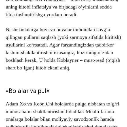
uning kitobi inflatsiya va birjadagi o‘yinlarni sodda
tilda tushuntirishga yordam beradi.
Nashr bolalarga buvi va buvalar tomonidan sovg‘a
qilingan pullarni saqlash (yoki sarmoya sifatida kiritish)
usullarini ko‘rsatadi. Agar farzandingizdan tadbirkor
kishini shakllantirishni istasangiz, hozirning o‘zidan
boshlash kerak. U holda Koblayner – must-read (o‘qish
shart bo‘lgan) kitob ekani aniq.
«Bolalar va pul»
Adam Xo va Keon Chi bolalarda pulga nisbatan to‘g‘ri
munosabatni shakllantirishni biladilar. Mualliflar ota-
onalarga bolalar bilan moliyaviy savodxonlik hamda
tadbirkorlik ko‘nikmalarini rivojlantirishni donolarcha