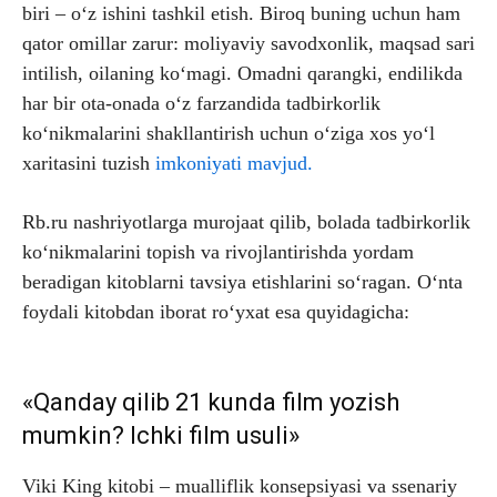
biri – o‘z ishini tashkil etish. Biroq buning uchun ham
qator omillar zarur: moliyaviy savodxonlik, maqsad sari
intilish, oilaning ko‘magi. Omadni qarangki, endilikda
har bir ota-onada o‘z farzandida tadbirkorlik
ko‘nikmalarini shakllantirish uchun o‘ziga xos yo‘l
xaritasini tuzish
imkoniyati mavjud.
Rb.ru nashriyotlarga murojaat qilib, bolada tadbirkorlik
ko‘nikmalarini topish va rivojlantirishda yordam
beradigan kitoblarni tavsiya etishlarini so‘ragan. O‘nta
foydali kitobdan iborat ro‘yxat esa quyidagicha:
«Qanday qilib 21 kunda film yozish
mumkin? Ichki film usuli»
Viki King kitobi – mualliflik konsepsiyasi va ssenariy