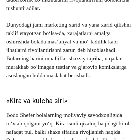
tushuntiradilar.
Dunyodagi jami marketing xarid va yana xarid qilishni
taklif etayotgan bo‘lsa-da, xarajatlarni amalga
oshirishda bolada mas’uliyat va mo‘’tadillik kabi
jihatlarni rivojlantirishni zarur, deb hisoblashadi.
Bularning barini mualliflar shaxsiy tajriba, u qadar
murakkab bo‘lmagan testlar va g‘aroyib komikslarga
asoslangan holda maslahat berishadi.
«Kira va kulcha siri»
Bodo Shefer bolalarning moliyaviy savodxonligida
to‘xtab qolgani yo‘q. Kira ismli qizaloq haqidagi kitob
nafaqat pul, balki shaxs sifatida rivojlanish haqida.