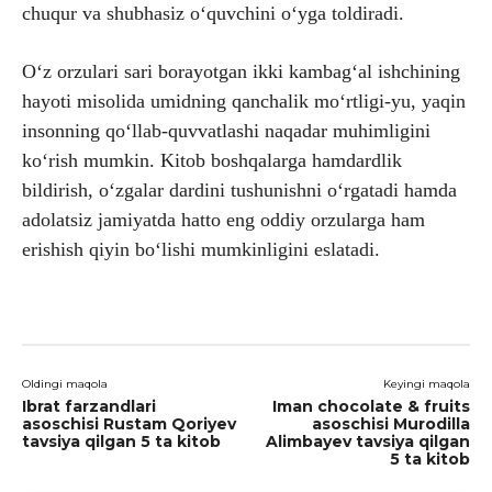
chuqur va shubhasiz o‘quvchini o‘yga toldiradi.
O‘z orzulari sari borayotgan ikki kambag‘al ishchining
hayoti misolida umidning qanchalik mo‘rtligi-yu, yaqin
insonning qo‘llab-quvvatlashi naqadar muhimligini
ko‘rish mumkin. Kitob boshqalarga hamdardlik
bildirish, o‘zgalar dardini tushunishni o‘rgatadi hamda
adolatsiz jamiyatda hatto eng oddiy orzularga ham
erishish qiyin bo‘lishi mumkinligini eslatadi.
Oldingi maqola
Keyingi maqola
Ibrat farzandlari
Iman chocolate & fruits
asoschisi Rustam Qoriyev
asoschisi Murodilla
tavsiya qilgan 5 ta kitob
Alimbayev tavsiya qilgan
5 ta kitob