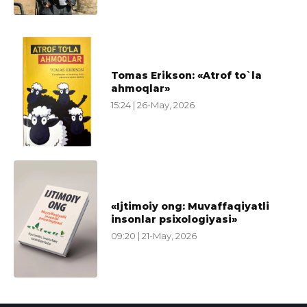
Tomas Erikson: «Atrof to`la
ahmoqlar»
15:24 | 26-May, 2026
«Ijtimoiy ong: Muvaffaqiyatli
insonlar psixologiyasi»
09:20 | 21-May, 2026