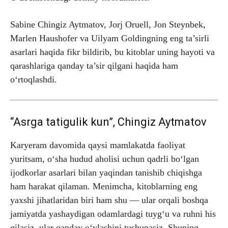
Sabine Chingiz Aytmatov, Jorj Oruell, Jon Steynbek,
Marlen Haushofer va Uilyam Goldingning eng ta’sirli
asarlari haqida fikr bildirib, bu kitoblar uning hayoti va
qarashlariga qanday ta’sir qilgani haqida ham
o‘rtoqlashdi.
“Asrga tatigulik kun”, Chingiz Aytmatov
Karyeram davomida qaysi mamlakatda faoliyat
yuritsam, o‘sha hudud aholisi uchun qadrli bo‘lgan
ijodkorlar asarlari bilan yaqindan tanishib chiqishga
ham harakat qilaman. Menimcha, kitoblarning eng
yaxshi jihatlaridan biri ham shu — ular orqali boshqa
jamiyatda yashaydigan odamlardagi tuyg‘u va ruhni his
qilasiz, ular qanday o‘ylashini tushunasiz. Shuning