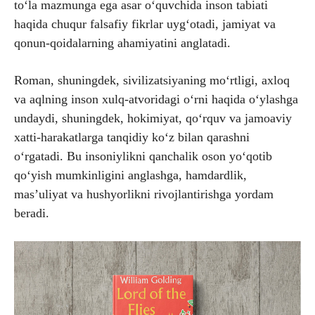
to‘la mazmunga ega asar o‘quvchida inson tabiati
haqida chuqur falsafiy fikrlar uyg‘otadi, jamiyat va
qonun-qoidalarning ahamiyatini anglatadi.
Roman, shuningdek, sivilizatsiyaning mo‘rtligi, axloq
va aqlning inson xulq-atvoridagi o‘rni haqida o‘ylashga
undaydi, shuningdek, hokimiyat, qo‘rquv va jamoaviy
xatti-harakatlarga tanqidiy ko‘z bilan qarashni
o‘rgatadi. Bu insoniylikni qanchalik oson yo‘qotib
qo‘yish mumkinligini anglashga, hamdardlik,
mas’uliyat va hushyorlikni rivojlantirishga yordam
beradi.