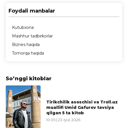
Foydali manbalar
Kutubxona
Mashhur tadbirkorlar
Biznes haqida
Tomorqa haqida
So‘nggi kitoblar
Tirikchilik asoschisi va Troll.uz
muallifi Umid Gafurov tavsiya
qilgan 5 ta kitob
10:05 | 23-Iyul, 2026