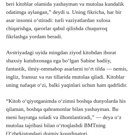
beri kitoblar olamida yashayman va mutolaa kundalik
odatimga aylangan,” deydi u. Uning fikricha, har bir
asar insonni o‘stiradi: turli vaziyatlardan xulosa
chiqarishga, qarorlar qabul qilishda chuqurroq
fikrlashga yordam beradi.
Avstriyadagi uyida mingdan ziyod kitobdan iborat
shaxsiy kutubxonaga ega bo‘lgan Sabine badiiy,
fantastik, ilmiy-ommabop asarlarni to‘rt tilda — nemis,
ingliz, fransuz va rus tillarida mutolaa qiladi. Kitoblar
uning nafaqat o‘zi, balki yaqinlari uchun ham qadrlidir.
“Kitob o‘qiyotganimda o‘zimni boshqa dunyolarda his
qilaman, boshqa qahramonlar bilan yashayman. Bu
meni hayratga soladi va ilhomlantiradi,” — deya o‘z
mutolaa tajribasi bilan o‘rtoqlashdi BMTning
O‘zbekistondagi doimiy koordinatori.