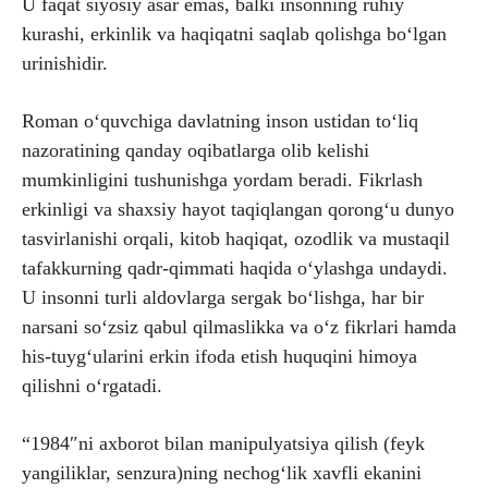
U faqat siyosiy asar emas, balki insonning ruhiy
kurashi, erkinlik va haqiqatni saqlab qolishga bo‘lgan
urinishidir.
Roman o‘quvchiga davlatning inson ustidan to‘liq
nazoratining qanday oqibatlarga olib kelishi
mumkinligini tushunishga yordam beradi. Fikrlash
erkinligi va shaxsiy hayot taqiqlangan qorong‘u dunyo
tasvirlanishi orqali, kitob haqiqat, ozodlik va mustaqil
tafakkurning qadr-qimmati haqida o‘ylashga undaydi.
U insonni turli aldovlarga sergak bo‘lishga, har bir
narsani so‘zsiz qabul qilmaslikka va o‘z fikrlari hamda
his-tuyg‘ularini erkin ifoda etish huquqini himoya
qilishni o‘rgatadi.
“1984″ni axborot bilan manipulyatsiya qilish (feyk
yangiliklar, senzura)ning nechog‘lik xavfli ekanini