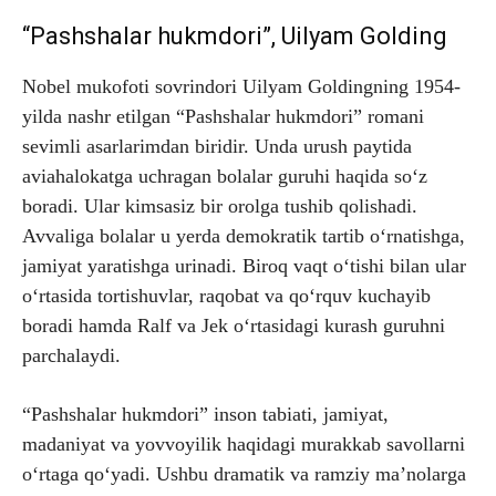
“Pashshalar hukmdori”, Uilyam Golding
Nobel mukofoti sovrindori Uilyam Goldingning 1954-
yilda nashr etilgan “Pashshalar hukmdori” romani
sevimli asarlarimdan biridir. Unda urush paytida
aviahalokatga uchragan bolalar guruhi haqida so‘z
boradi. Ular kimsasiz bir orolga tushib qolishadi.
Avvaliga bolalar u yerda demokratik tartib o‘rnatishga,
jamiyat yaratishga urinadi. Biroq vaqt o‘tishi bilan ular
o‘rtasida tortishuvlar, raqobat va qo‘rquv kuchayib
boradi hamda Ralf va Jek o‘rtasidagi kurash guruhni
parchalaydi.
“Pashshalar hukmdori” inson tabiati, jamiyat,
madaniyat va yovvoyilik haqidagi murakkab savollarni
o‘rtaga qo‘yadi. Ushbu dramatik va ramziy ma’nolarga