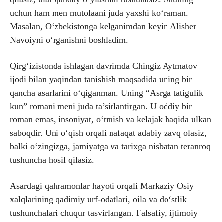
uchun ham men mutolaani juda yaxshi ko‘raman.
Masalan, O‘zbekistonga kelganimdan keyin Alisher
Navoiyni o‘rganishni boshladim.
Qirg‘izistonda ishlagan davrimda Chingiz Aytmatov
ijodi bilan yaqindan tanishish maqsadida uning bir
qancha asarlarini o‘qiganman. Uning “Asrga tatigulik
kun” romani meni juda ta’sirlantirgan. U oddiy bir
roman emas, insoniyat, o‘tmish va kelajak haqida ulkan
saboqdir. Uni o‘qish orqali nafaqat adabiy zavq olasiz,
balki o‘zingizga, jamiyatga va tarixga nisbatan teranroq
tushuncha hosil qilasiz.
Asardagi qahramonlar hayoti orqali Markaziy Osiy
xalqlarining qadimiy urf-odatlari, oila va do‘stlik
tushunchalari chuqur tasvirlangan. Falsafiy, ijtimoiy