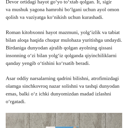
Devor ortidagi hayot go‘yo to‘xtab qolgan. It, sigir
va mushuk yagona hamrohi bo‘lgani uchun ayol omon
qolish va vaziyatga ko‘nikish uchun kurashadi.
Roman kitobxonni hayot mazmuni, yolg‘izlik va tabiat
bilan aloqa haqida chuqur mulohaza yuritishga undaydi.
Birdaniga dunyodan ajralib qolgan ayolning qissasi
insonning o‘zi bilan yolg‘iz qolganda qiyinchiliklarni
qanday yengib o‘tishini ko‘rsatib beradi.
Asar oddiy narsalarning qadrini bilishni, atrofimizdagi
olamga sinchkovroq nazar solishni va tashqi dunyodan
emas, balki o‘z ichki dunyomizdan madad izlashni
o‘rgatadi.