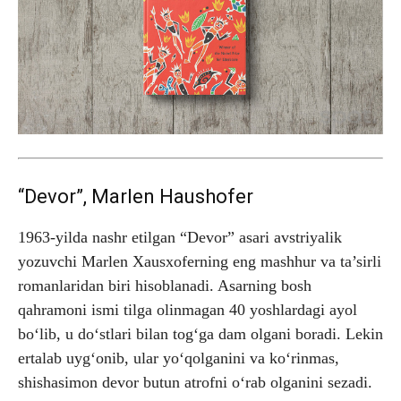
“Devor”, Marlen Haushofer
1963-yilda nashr etilgan “Devor” asari avstriyalik
yozuvchi Marlen Xausxoferning eng mashhur va ta’sirli
romanlaridan biri hisoblanadi. Asarning bosh
qahramoni ismi tilga olinmagan 40 yoshlardagi ayol
bo‘lib, u do‘stlari bilan tog‘ga dam olgani boradi. Lekin
ertalab uyg‘onib, ular yo‘qolganini va ko‘rinmas,
shishasimon devor butun atrofni o‘rab olganini sezadi.