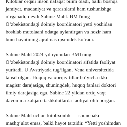
Kitoblar orqali inson nafaqat bilim oladi, balki boshqa
jamiyat, madaniyat va qarashlarni ham tushunishga
o‘rganadi, deydi Sabine Mahl. BMTning
O‘zbekistondagi doimiy koordinatori yetti yoshidan
boshlab mutolaani odatga aylantirgan va hozir ham
buni hayotining ajralmas qismidek ko‘radi.
Sabine Mahl 2024-yil iyunidan BMTning
O‘zbekistondagi doimiy koordinatori sifatida faoliyat
yuritadi. U Avstriyada tug‘ilgan, Vena universitetida
tahsil olgan. Huquq va xorijiy tillar bo‘yicha ikki
magistr darajasiga, shuningdek, huquq fanlari doktori
ilmiy darajasiga ega. Sabine 22 yildan ortiq vaqt
davomida xalqaro tashkilotlarda faoliyat olib borgan.
Sabine Mahl uchun kitobxonlik — shunchaki
mashg‘ulot emas, balki hayot tarzidir. “Yetti yoshimdan