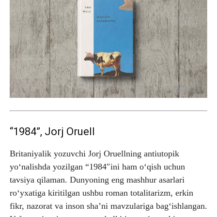
“1984”, Jorj Oruell
Britaniyalik yozuvchi Jorj Oruellning antiutopik
yo‘nalishda yozilgan “1984″ini ham o‘qish uchun
tavsiya qilaman. Dunyoning eng mashhur asarlari
ro‘yxatiga kiritilgan ushbu roman totalitarizm, erkin
fikr, nazorat va inson sha’ni mavzulariga bag‘ishlangan.