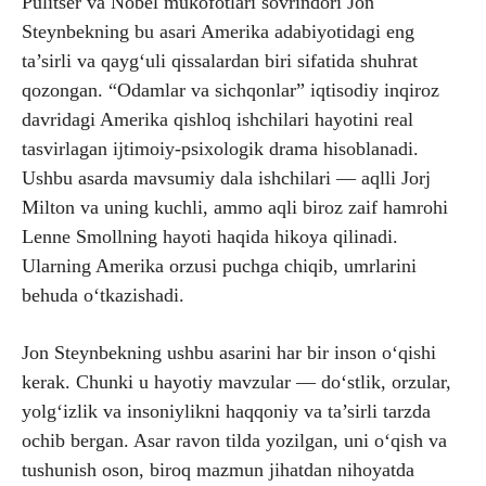
Pulitser va Nobel mukofotlari sovrindori Jon
Steynbekning bu asari Amerika adabiyotidagi eng
ta’sirli va qayg‘uli qissalardan biri sifatida shuhrat
qozongan. “Odamlar va sichqonlar” iqtisodiy inqiroz
davridagi Amerika qishloq ishchilari hayotini real
tasvirlagan ijtimoiy-psixologik drama hisoblanadi.
Ushbu asarda mavsumiy dala ishchilari — aqlli Jorj
Milton va uning kuchli, ammo aqli biroz zaif hamrohi
Lenne Smollning hayoti haqida hikoya qilinadi.
Ularning Amerika orzusi puchga chiqib, umrlarini
behuda o‘tkazishadi.
Jon Steynbekning ushbu asarini har bir inson o‘qishi
kerak. Chunki u hayotiy mavzular — do‘stlik, orzular,
yolg‘izlik va insoniylikni haqqoniy va ta’sirli tarzda
ochib bergan. Asar ravon tilda yozilgan, uni o‘qish va
tushunish oson, biroq mazmun jihatdan nihoyatda