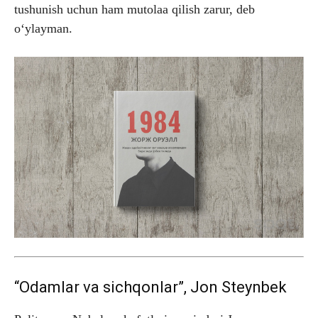
tushunish uchun ham mutolaa qilish zarur, deb
o‘ylayman.
“Odamlar va sichqonlar”, Jon Steynbek