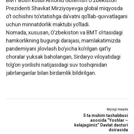
BMT Bosh kotibi Аntoniu Guterrish O’zbekiston
Prezidenti Shavkat Mirziyoyevga global miqyosda
o’t ochishni to’xtatishga da’vatni qo’llab-quvvatlagani
uchun minnatdorlik maktubi yo’lladi.
Nomada, xususan, O’zbekiston va BMT o’rtasidagi
hamkorlikning bugungi darajasi, mamlakatimizda
pandemiyani jilovlash bo’yicha ko’rilgan qatʼiy
choralar yuksak baholangan, Sirdaryo viloyatidagi
to’g’on yorilishi natijasidagi suv toshqinidan
jabrlanganlar bilan birdamlik bildirilgan.
Keyingi maqola
5 ta muhim tashabbusi
asosida “Yoshlar –
kelajagimiz” Davlat dasturi
doirasida