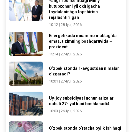
Yangi Toshkentdagi Milliy
kutubxonani yil oxirigacha
foydalanishga topshirish
rejalashtirilgan
10:12 | 28-Iyul, 2026
Energetikada muammo mablag‘da
emas, tizimning boshqaruvida —
prezident
15:14 | 27-Iyul, 2026
O‘zbekistonda 1-avgustdan nimalar
o‘zgaradi?
10:01 | 27-Iyul, 2026
Uy-joy subsidiyasi uchun arizalar
qabuli 27-iyul kuni boshlanadi4
10:03 | 26-Iyul, 2026
O‘zbekistonda o‘rtacha oylik ish haqi