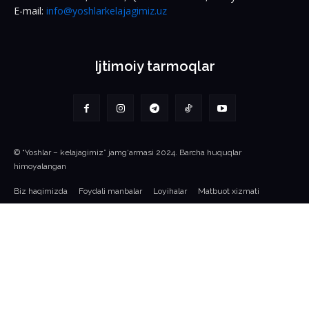
E-mail:
info@yoshlarkelajagimiz.uz
Ijtimoiy tarmoqlar
© “Yoshlar – kelajagimiz” jamg‘armasi 2024. Barcha huquqlar
himoyalangan
Biz haqimizda
Foydali manbalar
Loyihalar
Matbuot xizmati