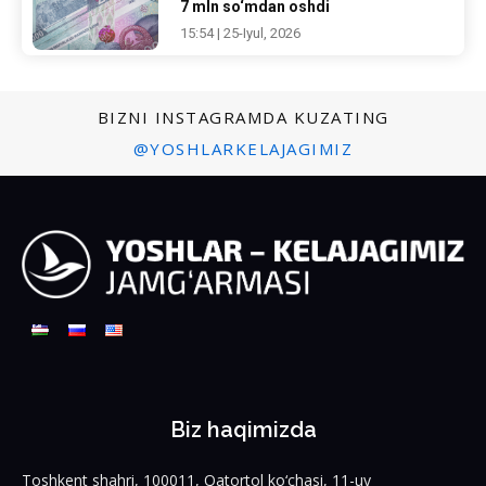
7 mln so‘mdan oshdi
15:54 | 25-Iyul, 2026
BIZNI INSTAGRAMDA KUZATING
@YOSHLARKELAJAGIMIZ
Biz haqimizda
Toshkent shahri, 100011, Qatortol ko‘chasi, 11-uy