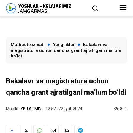
Matbuot xizmati
Yangiliklar
Bakalavr va
magistratura uchun qancha grant ajratilgani ma’lum
bo‘ldi
Bakalavr va magistratura uchun
qancha grant ajratilgani ma’lum bo‘ldi
Muallif:
YKJ ADMIN
12:52 | 22-Iyul, 2024
891