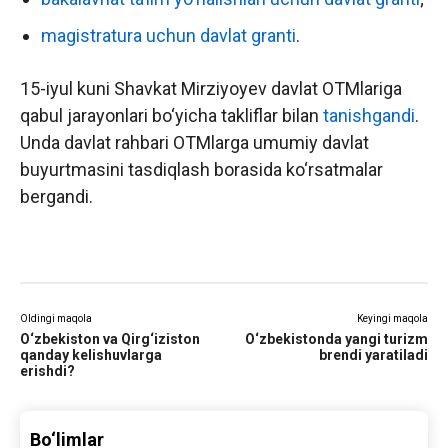
magistratura uchun davlat granti
.
15-iyul kuni Shavkat Mirziyoyev davlat OTMlariga
qabul jarayonlari bo‘yicha takliflar bilan
tanishgandi
.
Unda davlat rahbari OTMlarga umumiy davlat
buyurtmasini tasdiqlash borasida ko‘rsatmalar
bergandi.
Oldingi maqola
Keyingi maqola
O‘zbekiston va Qirg‘iziston
O‘zbekistonda yangi turizm
qanday kelishuvlarga
brendi yaratiladi
erishdi?
Bo‘limlar