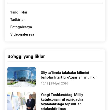
Yangiliklar
Tadbirlar
Fotogalereya
Videogalereya
So'nggi yangiliklar
Oliy ta’limda talabalar bilimini
baholash tartibi o‘zgarishi mumkin
15:19 | 29-Iyul, 2026
Yangi Toshkentdagi Milliy
kutubxonani yil oxirigacha
foydalanishga topshirish
rejalashtirilgan