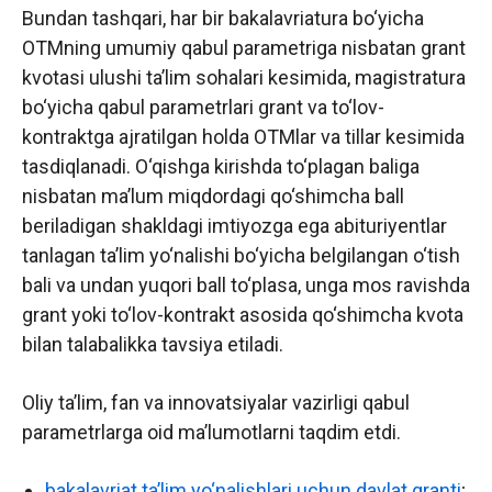
Bundan tashqari, har bir bakalavriatura bo‘yicha
OTMning umumiy qabul parametriga nisbatan grant
kvotasi ulushi ta’lim sohalari kesimida, magistratura
bo‘yicha qabul parametrlari grant va to‘lov-
kontraktga ajratilgan holda OTMlar va tillar kesimida
tasdiqlanadi. O‘qishga kirishda to‘plagan baliga
nisbatan ma’lum miqdordagi qo‘shimcha ball
beriladigan shakldagi imtiyozga ega abituriyentlar
tanlagan ta’lim yo‘nalishi bo‘yicha belgilangan o‘tish
bali va undan yuqori ball to‘plasa, unga mos ravishda
grant yoki to‘lov-kontrakt asosida qo‘shimcha kvota
bilan talabalikka tavsiya etiladi.
Oliy ta’lim, fan va innovatsiyalar vazirligi qabul
parametrlarga oid ma’lumotlarni taqdim etdi.
bakalavriat ta’lim yo‘nalishlari uchun davlat granti
;