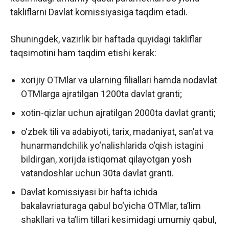
takliflarni Davlat komissiyasiga taqdim etadi.
Shuningdek, vazirlik bir haftada quyidagi takliflar
taqsimotini ham taqdim etishi kerak:
xorijiy OTMlar va ularning filiallari hamda nodavlat
OTMlarga ajratilgan 1200ta davlat granti;
xotin-qizlar uchun ajratilgan 2000ta davlat granti;
o‘zbek tili va adabiyoti, tarix, madaniyat, san’at va
hunarmandchilik yo‘nalishlarida o‘qish istagini
bildirgan, xorijda istiqomat qilayotgan yosh
vatandoshlar uchun 30ta davlat granti.
Davlat komissiyasi bir hafta ichida
bakalavriaturaga qabul bo‘yicha OTMlar, ta’lim
shakllari va ta’lim tillari kesimidagi umumiy qabul,