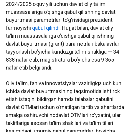
2024/2025 o‘quv yili uchun davlat oliy ta’lim
muassasalariga o‘qishga qabul qilishning davlat
buyurtmasi parametrlari to‘g‘risidagi prezident
farmoyishi
qabul qilindi
. Hujjat bilan, davlat oliy
ta’lim muassasalariga o‘qishga qabul qilishning
davlat buyurtmasi (grant) parametrlari bakalavrlar
tayyorlash bo‘yicha kunduzgi ta’lim shakliga — 34
838 nafar etib, magistratura bo‘yicha esa 9 365
nafar etib belgilandi.
Oliy ta’lim, fan va innovatsiyalar vazirligiga uch kun
ichida davlat buyurtmasining taqsimotida ishtirok
etish istagini bildirgan hamda talabalar qabulini
davlat OTMlari uchun o‘rnatilgan tartib va shartlarda
amalga oshiruvchi nodavlat OTMlari ro‘yxatini, ular
takliflariga asosan ta’lim shakllari va ta’lim tillari
kesimidagi umumiy qabul parametrlari bo‘yicha