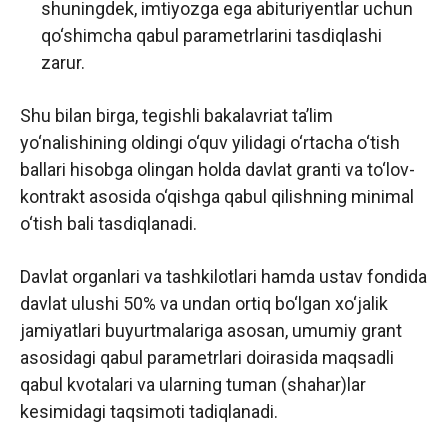
shuningdek, imtiyozga ega abituriyentlar uchun
qo‘shimcha qabul parametrlarini tasdiqlashi
zarur.
Shu bilan birga, tegishli bakalavriat ta’lim
yo‘nalishining oldingi o‘quv yilidagi o‘rtacha o‘tish
ballari hisobga olingan holda davlat granti va to‘lov-
kontrakt asosida o‘qishga qabul qilishning minimal
o‘tish bali tasdiqlanadi.
Davlat organlari va tashkilotlari hamda ustav fondida
davlat ulushi 50% va undan ortiq bo‘lgan xo‘jalik
jamiyatlari buyurtmalariga asosan, umumiy grant
asosidagi qabul parametrlari doirasida maqsadli
qabul kvotalari va ularning tuman (shahar)lar
kesimidagi taqsimoti tadiqlanadi.