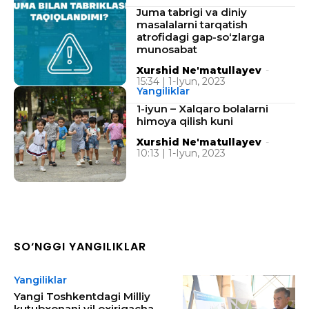
Juma tabrigi va diniy
masalalarni tarqatish
atrofidagi gap-so‘zlarga
munosabat
Xurshid Ne'matullayev
-
15:34 | 1-Iyun, 2023
Yangiliklar
1-iyun – Xalqaro bolalarni
himoya qilish kuni
Xurshid Ne'matullayev
-
10:13 | 1-Iyun, 2023
SO‘NGGI YANGILIKLAR
Yangiliklar
Yangi Toshkentdagi Milliy
kutubxonani yil oxirigacha