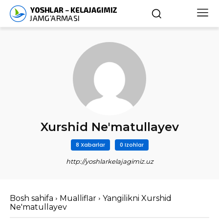
Xurshid Ne'matullayev
8 Xabarlar
0 Izohlar
http://yoshlarkelajagimiz.uz
Bosh sahifa
Mualliflar
Yangilikni Xurshid
Ne'matullayev