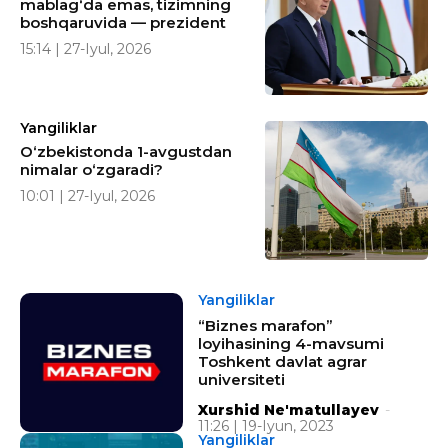
mablag‘da emas, tizimning
boshqaruvida — prezident
15:14 | 27-Iyul, 2026
Yangiliklar
O‘zbekistonda 1-avgustdan
nimalar o‘zgaradi?
10:01 | 27-Iyul, 2026
Yangiliklar
“Biznes marafon”
loyihasining 4-mavsumi
Toshkent davlat agrar
universiteti
Xurshid Ne'matullayev
-
11:26 | 19-Iyun, 2023
Yangiliklar