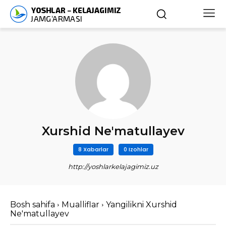
Xurshid Ne'matullayev
8 Xabarlar
0 Izohlar
http://yoshlarkelajagimiz.uz
Bosh sahifa
Mualliflar
Yangilikni Xurshid
Ne'matullayev