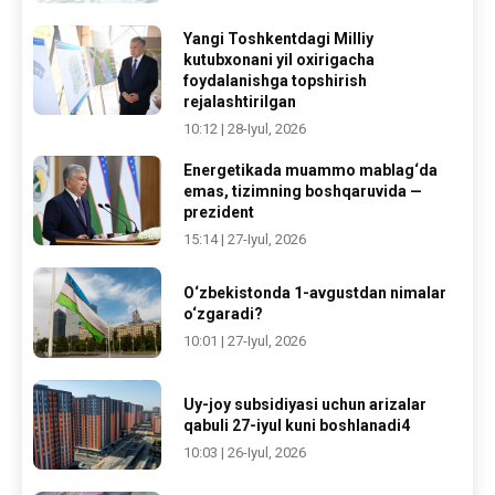
Yangi Toshkentdagi Milliy
kutubxonani yil oxirigacha
foydalanishga topshirish
rejalashtirilgan
10:12 | 28-Iyul, 2026
Energetikada muammo mablag‘da
emas, tizimning boshqaruvida —
prezident
15:14 | 27-Iyul, 2026
O‘zbekistonda 1-avgustdan nimalar
o‘zgaradi?
10:01 | 27-Iyul, 2026
Uy-joy subsidiyasi uchun arizalar
qabuli 27-iyul kuni boshlanadi4
10:03 | 26-Iyul, 2026