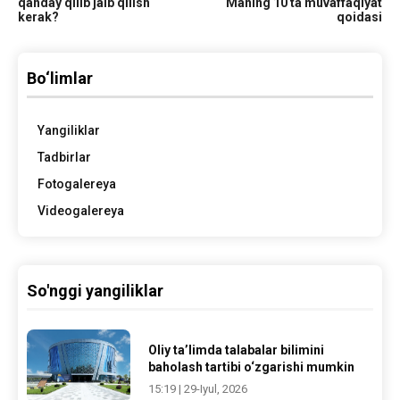
qanday qilib jalb qilish
Maning 10 ta muvaffaqiyat
kerak?
qoidasi
Bo‘limlar
Yangiliklar
Tadbirlar
Fotogalereya
Videogalereya
So'nggi yangiliklar
Oliy ta’limda talabalar bilimini
baholash tartibi o‘zgarishi mumkin
15:19 | 29-Iyul, 2026