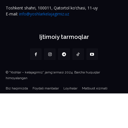
Toshkent shahri, 100011, Qatortol ko‘chasi, 11-uy
E-mail:
info@yoshlarkelajagimiz.uz
Ijtimoiy tarmoqlar
© “Yoshlar – kelajagimiz” jamg‘armasi 2024. Barcha huquqlar
himoyalangan
Biz haqimizda
Foydali manbalar
Loyihalar
Matbuot xizmati