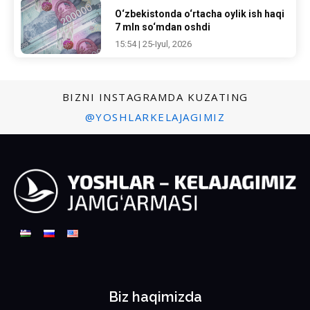
O‘zbekistonda o‘rtacha oylik ish haqi
7 mln so‘mdan oshdi
15:54 | 25-Iyul, 2026
BIZNI INSTAGRAMDA KUZATING
@YOSHLARKELAJAGIMIZ
Biz haqimizda